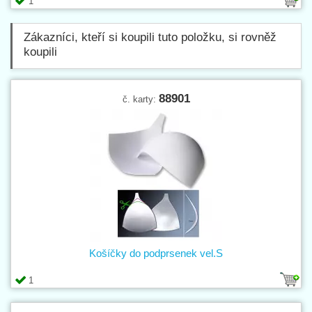
1
Zákazníci, kteří si koupili tuto položku, si rovněž
koupili
88901
č. karty:
Košíčky do podprsenek vel.S
1