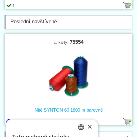
1
Poslední navštívené
75554
č. karty:
Nitě SYNTON 60 1800 m barevné
80
×
Tyto webové stránky