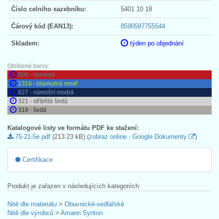
Číslo celního sazebníku:
5401 10 18
Čárový kód (EAN13):
8590587755544
Skladem:
týden po objednání
Oblíbené barvy:
504 - červená
1318 - blankytná modř
827 - námořní modrá
321 - stříbřitá šedá
318 - šedá
Katalogové listy ve formátu PDF ke stažení:
75-21-5e.pdf
(213.23 kB) (
zobraz online - Google Dokumenty
)
Certifikace
Produkt je zařazen v následujících kategoriích:
Nitě dle materiálu
>
Obuvnické-sedlářské
Nitě dle výrobců
>
Amann Synton