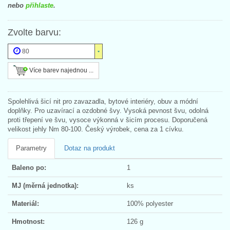
nebo
přihlaste
.
Zvolte barvu:
80
Více barev najednou ...
Spolehlivá šicí nit pro zavazadla, bytové interiéry, obuv a módní
doplňky. Pro uzavírací a ozdobné švy. Vysoká pevnost švu, odolná
proti třepení ve švu, vysoce výkonná v šicím procesu. Doporučená
velikost jehly Nm 80-100. Český výrobek, cena za 1 cívku.
Parametry
Dotaz na produkt
Baleno po:
1
MJ (měrná jednotka):
ks
Materiál:
100% polyester
Hmotnost:
126 g