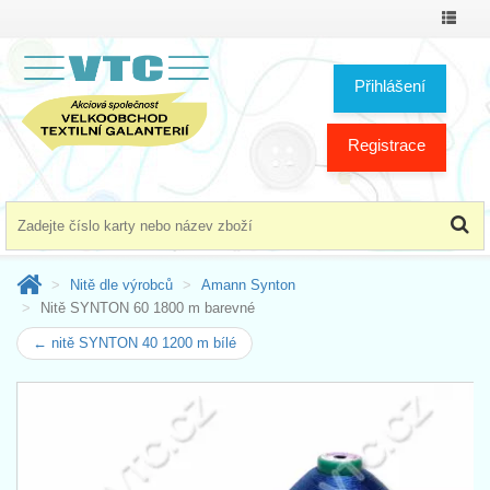
Přepno
menu
Přihlášení
Registrace
Nitě dle výrobců
Amann Synton
Nitě SYNTON 60 1800 m barevné
← nitě SYNTON 40 1200 m bílé