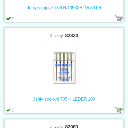
Jehly strojové 134LR/135X8RTW 80 LR
1
82324
č. karty:
Jehly strojové 705 H LEDER 100
1
82080
č. karty: