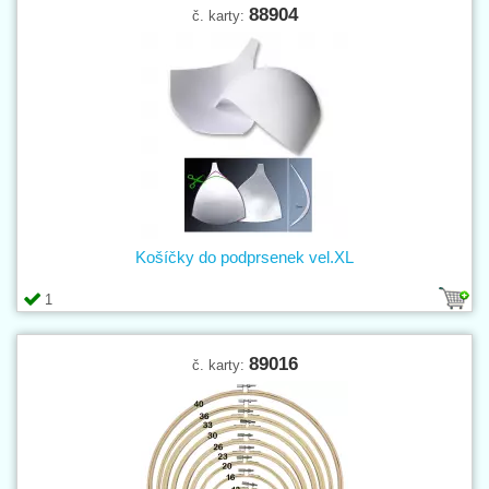
88904
č. karty:
Košíčky do podprsenek vel.XL
1
89016
č. karty: