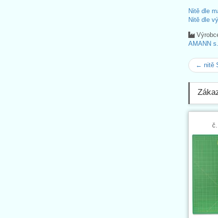
Nitě dle m
Nitě dle v
Výrobc
AMANN s.r
← nitě
Zákaz
č.