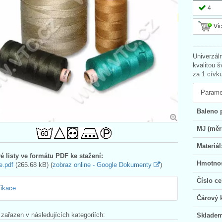
4
Víc
Univerzál
kvalitou
za 1 cívk
Parame
Baleno 
MJ (měr
Materiál
é listy ve formátu PDF ke stažení:
Hmotnos
e.pdf
(265.68 kB) (
zobraz online - Google Dokumenty
)
Číslo ce
fikace
Čárový 
 zařazen v následujících kategoriích:
Skladem