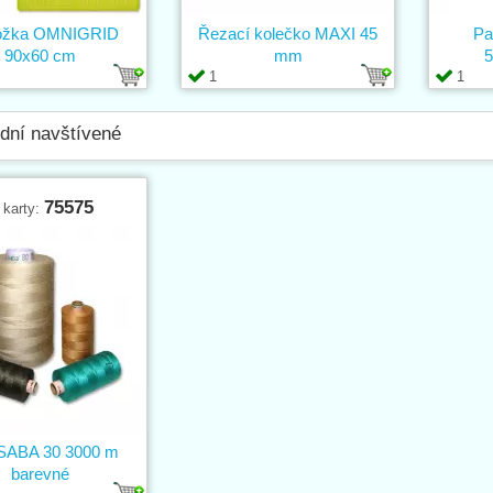
ožka OMNIGRID
Řezací kolečko MAXI 45
Pa
90x60 cm
mm
5
1
1
dní navštívené
75575
 karty:
 SABA 30 3000 m
barevné