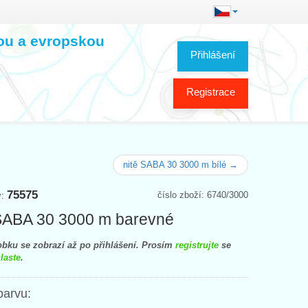
kou a evropskou
Přihlášení
Registrace
nitě SABA 30 3000 m bílé →
75575
číslo zboží: 6740/3000
y:
SABA 30 3000 m barevné
bku se zobrazí až po přihlášení. Prosím
registrujte
se
laste
.
barvu: