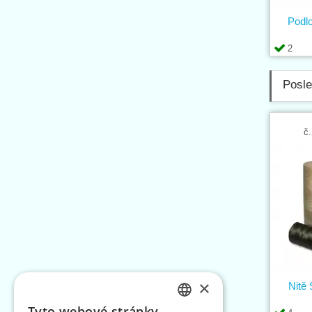
Podl
2
Posle
č.
×
Nitě
Tyto webové stránky