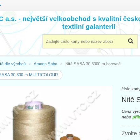
 a.s. - největší velkoobchod s kvalitní čes
textilní galanterií
tě dle výrobců
Amann Saba
Nitě SABA 30 3000 m barevné
 SABA 30 300 m MULTICOLOUR
číslo kart
Nitě 
Cena výro
nebo
přih
Zvolte 