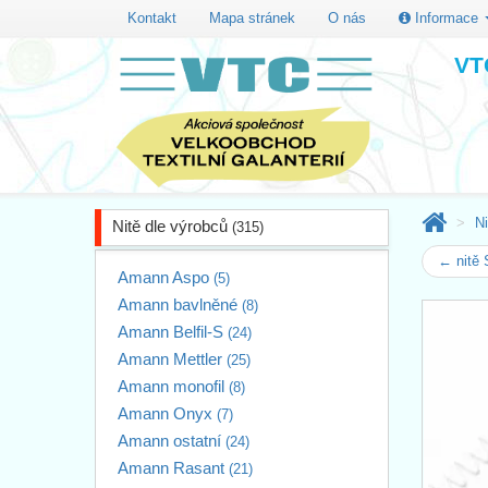
Kontakt
Mapa stránek
O nás
Informace
VTC
Ni
Nitě dle výrobců
(315)
← nitě
Amann Aspo
(5)
Amann bavlněné
(8)
Amann Belfil-S
(24)
Amann Mettler
(25)
Amann monofil
(8)
Amann Onyx
(7)
Amann ostatní
(24)
Amann Rasant
(21)