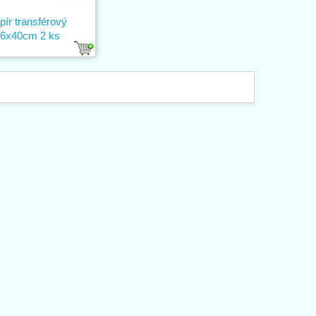
pír transférový
6x40cm 2 ks