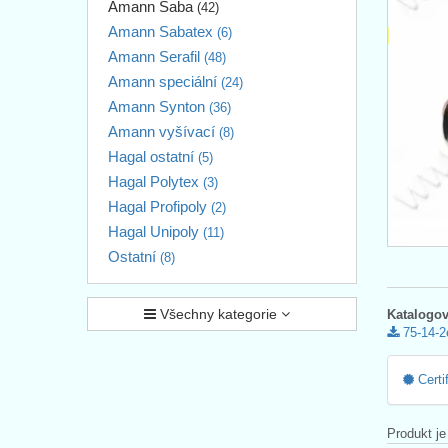
Amann Saba
(42)
Amann Sabatex
(6)
Amann Serafil
(48)
Amann speciální
(24)
Amann Synton
(36)
Amann vyšívací
(8)
Hagal ostatní
(5)
Hagal Polytex
(3)
Hagal Profipoly
(2)
Hagal Unipoly
(11)
Ostatní
(8)
Všechny kategorie
Katalogov
75-14-2
Certi
Produkt je