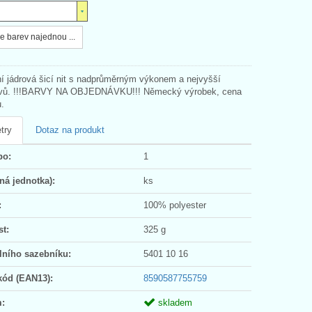
e barev najednou ...
ní jádrová šicí nit s nadprůměrným výkonem a nejvyšší
 švů. !!!BARVY NA OBJEDNÁVKU!!! Německý výrobek, cena
u.
try
Dotaz na produkt
po:
1
ná jednotka):
ks
:
100% polyester
t:
325 g
lního sazebníku:
5401 10 16
kód (EAN13):
8590587755759
:
skladem