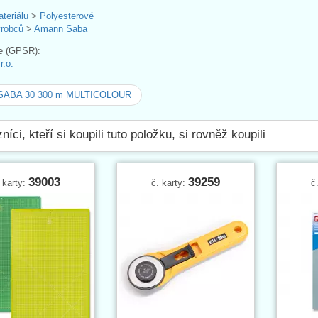
ateriálu
>
Polyesterové
ýrobců
>
Amann Saba
e (GPSR):
.o.
 SABA 30 300 m MULTICOLOUR
níci, kteří si koupili tuto položku, si rovněž koupili
39003
39259
 karty:
č. karty:
č