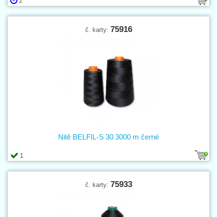
2
75916
č. karty:
Nitě BELFIL-S 30 3000 m černé
1
75933
č. karty: