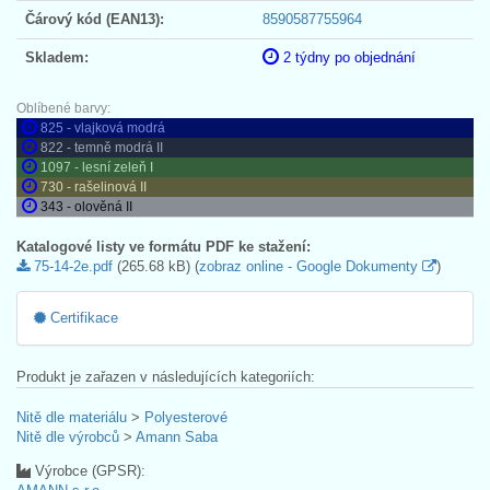
Čárový kód (EAN13):
8590587755964
Skladem:
2 týdny po objednání
Oblíbené barvy:
825 - vlajková modrá
822 - temně modrá II
1097 - lesní zeleň I
730 - rašelinová II
343 - olověná II
Katalogové listy ve formátu PDF ke stažení:
75-14-2e.pdf
(265.68 kB) (
zobraz online - Google Dokumenty
)
Certifikace
Produkt je zařazen v následujících kategoriích:
Nitě dle materiálu
>
Polyesterové
Nitě dle výrobců
>
Amann Saba
Výrobce (GPSR):