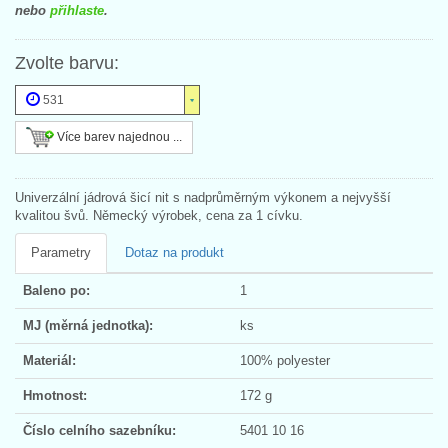
nebo
přihlaste
.
Zvolte barvu:
531
Více barev najednou ...
Univerzální jádrová šicí nit s nadprůměrným výkonem a nejvyšší
kvalitou švů. Německý výrobek, cena za 1 cívku.
Parametry
Dotaz na produkt
Baleno po:
1
MJ (měrná jednotka):
ks
Materiál:
100% polyester
Hmotnost:
172 g
Číslo celního sazebníku:
5401 10 16