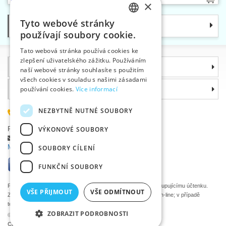
×
Tyto webové stránky
Kategorie
CZECH
používají soubory cookie.
SLOVAK
Tato webová stránka používá cookies ke
zlepšení uživatelského zážitku. Používáním
ENGLISH
Informace
naší webové stránky souhlasíte s použitím
GERMAN
všech cookies v souladu s našimi zásadami
Proč si zvolit právě nás
používání cookies.
Více informací
NEZBYTNĚ NUTNÉ SOUBORY
585 051 217
Plzeňská 868, 783 91 Uničov, Česká republika
VÝKONOVÉ SOUBORY
Položit dotaz
|
Nahlásit chybu
Máte problémy s přihlášením ?
SOUBORY CÍLENÍ
FUNKČNÍ SOUBORY
Podle zákona o evidenci tržeb je prodávající povinen vystavit kupujícímu účtenku.
VŠE PŘIJMOUT
VŠE ODMÍTNOUT
Zároveň je povinen zaevidovat přijatou tržbu u správce daně on-line; v případě
technického výpadku pak nejpozději do 48 hodin.
ZOBRAZIT PODROBNOSTI
©2026 Velkoobchod textilní galanterie VTC a.s., Uničov
Ceny se zobrazí po přihlášení.