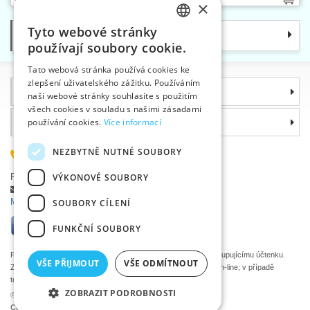
×
Tyto webové stránky
Kategorie
CZECH
používají soubory cookie.
SLOVAK
Tato webová stránka používá cookies ke
zlepšení uživatelského zážitku. Používáním
ENGLISH
Informace
naší webové stránky souhlasíte s použitím
GERMAN
všech cookies v souladu s našimi zásadami
Proč si zvolit právě nás
používání cookies.
Více informací
NEZBYTNĚ NUTNÉ SOUBORY
585 051 217
Plzeňská 868, 783 91 Uničov, Česká republika
VÝKONOVÉ SOUBORY
Položit dotaz
|
Nahlásit chybu
Máte problémy s přihlášením ?
SOUBORY CÍLENÍ
FUNKČNÍ SOUBORY
Podle zákona o evidenci tržeb je prodávající povinen vystavit kupujícímu účtenku.
VŠE PŘIJMOUT
VŠE ODMÍTNOUT
Zároveň je povinen zaevidovat přijatou tržbu u správce daně on-line; v případě
technického výpadku pak nejpozději do 48 hodin.
ZOBRAZIT PODROBNOSTI
©2026 Velkoobchod textilní galanterie VTC a.s., Uničov
Ceny se zobrazí po přihlášení.