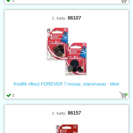
1
86107
č. karty:
Knoflík riflový FOREVER 7 mosaz, staromosaz - blistr
3
86157
č. karty: