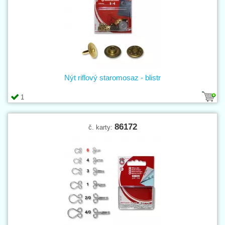
Nýt riflový staromosaz - blistr
1
86172
č. karty: