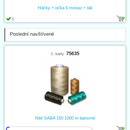
Háčky + očka 6 mosaz + lak
1
Poslední navštívené
75635
č. karty:
Nitě SABA 150 1000 m barevné
531