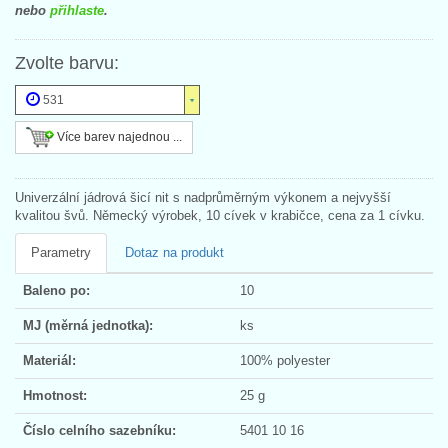
nebo
přihlaste
.
Zvolte barvu:
531
Více barev najednou ...
Univerzální jádrová šicí nit s nadprůměrným výkonem a nejvyšší
kvalitou švů. Německý výrobek, 10 cívek v krabičce, cena za 1 cívku.
Parametry
Dotaz na produkt
Baleno po:
10
MJ (měrná jednotka):
ks
Materiál:
100% polyester
Hmotnost:
25 g
Číslo celního sazebníku:
5401 10 16