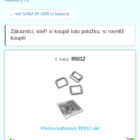
AMANN s.r.o.
← nitě SABA 80 1000 m barevné
Zákazníci, kteří si koupili tuto položku, si rovněž
koupili
85012
č. karty:
Přezka kalhotová 999/10 nikl