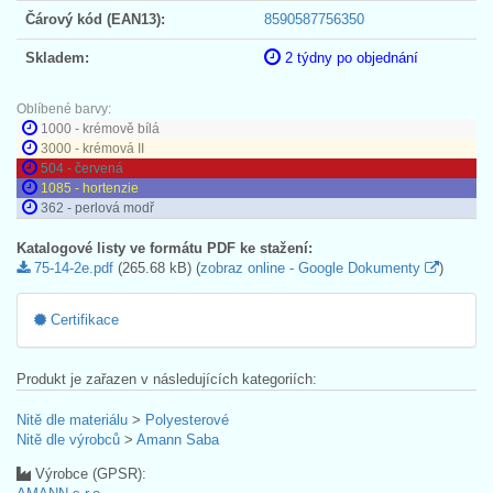
Čárový kód (EAN13):
8590587756350
Skladem:
2 týdny po objednání
Oblíbené barvy:
1000 - krémově bílá
3000 - krémová II
504 - červená
1085 - hortenzie
362 - perlová modř
Katalogové listy ve formátu PDF ke stažení:
75-14-2e.pdf
(265.68 kB) (
zobraz online - Google Dokumenty
)
Certifikace
Produkt je zařazen v následujících kategoriích:
Nitě dle materiálu
>
Polyesterové
Nitě dle výrobců
>
Amann Saba
Výrobce (GPSR):