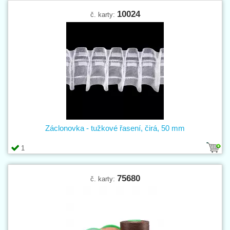
10024
č. karty:
Záclonovka - tužkové řasení, čirá, 50 mm
1
75680
č. karty: