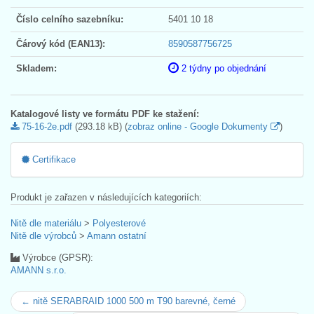
Číslo celního sazebníku:
5401 10 18
Čárový kód (EAN13):
8590587756725
Skladem:
2 týdny po objednání
Katalogové listy ve formátu PDF ke stažení:
75-16-2e.pdf
(293.18 kB) (
zobraz online - Google Dokumenty
)
Certifikace
Produkt je zařazen v následujících kategoriích:
Nitě dle materiálu
>
Polyesterové
Nitě dle výrobců
>
Amann ostatní
Výrobce (GPSR):
AMANN s.r.o.
← nitě SERABRAID 1000 500 m T90 barevné, černé