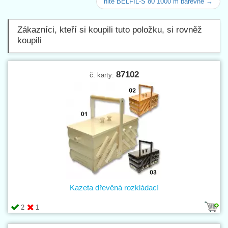
nitě BELFIL-S 80 1000 m barevné →
Zákazníci, kteří si koupili tuto položku, si rovněž
koupili
87102
č. karty:
Kazeta dřevěná rozkládací
2
1