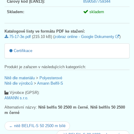
Čárový kód (EAN13):
8590587759344
Skladem:
skladem
Katalogové listy ve formátu PDF ke stažení:
75-17-3e.pdf
(215.10 kB) (
zobraz online - Google Dokumenty
)
Certifikace
Produkt je zařazen v následujících kategoriích:
Nitě dle materiálu
>
Polyesterové
Nitě dle výrobců
>
Amann Belfil-S
Výrobce (GPSR):
AMANN s.r.o.
Alternativní názvy:
Nitě belfis 50 2500 m černé
,
Nitě belfils 50 2500
m černé
← nitě BELFIL-S 50 2500 m bílé