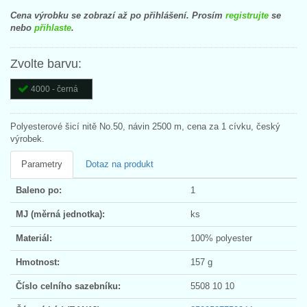
Cena výrobku se zobrazí až po přihlášení. Prosím
registrujte
se
nebo
přihlaste
.
Zvolte barvu:
4000 - černá
Polyesterové šicí nitě No.50, návin 2500 m, cena za 1 cívku, český
výrobek.
Parametry
Dotaz na produkt
Baleno po:
1
MJ (měrná jednotka):
ks
Materiál:
100% polyester
Hmotnost:
157 g
Číslo celního sazebníku:
5508 10 10