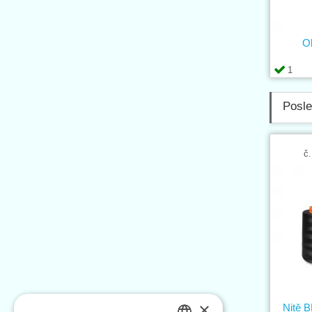
Ol
1
Posle
č.
×
Nitě 