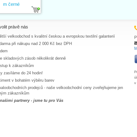
m černé
volit právě nás
tší velkoobchod s kvalitní českou a evropskou textilní galanterií
P
darma při nákupu nad 2 000 Kč bez DPH
M
adem
ce skladových zásob několikrát denně
ístup k zákazníkům
P
y zasíláme do 24 hodin!
ú
rtiment v bohatém výběru barev
v
aloobchodních prodejců - naše velkoobchodní ceny zveřejňujeme jen
aným zákazníkům
 našimi partnery - jsme tu pro Vás