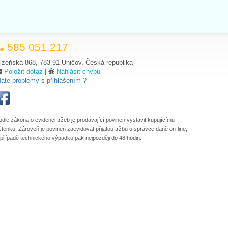
585 051 217
lzeňská 868, 783 91 Uničov, Česká republika
Položit dotaz
|
Nahlásit chybu
áte problémy s přihlášením ?
odle zákona o evidenci tržeb je prodávající povinen vystavit kupujícímu
čtenku. Zároveň je povinen zaevidovat přijatou tržbu u správce daně on-line;
 případě technického výpadku pak nejpozději do 48 hodin.