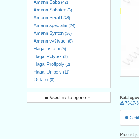
Amann Saba
(42)
Amann Sabatex
(6)
Amann Serafil
(48)
Amann speciální
(24)
Amann Synton
(36)
Amann vyšívací
(8)
Hagal ostatní
(5)
Hagal Polytex
(3)
Hagal Profipoly
(2)
Hagal Unipoly
(11)
Ostatní
(8)
Všechny kategorie
Katalogov
75-17-3
Certi
Produkt je