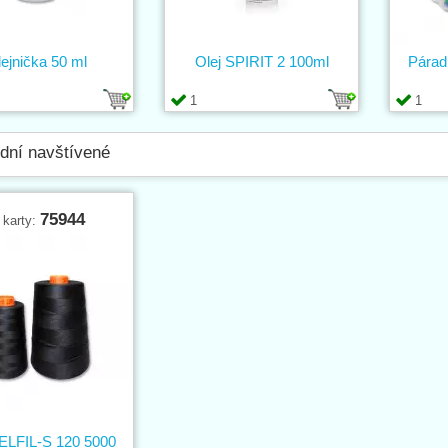
ejnička 50 ml
Olej SPIRIT 2 100ml
Párad
1
1
dní navštívené
75944
 karty:
BELFIL-S 120 5000