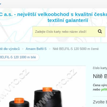
 a.s. - největší velkoobchod s kvalitní čes
textilní galanterií
tě dle výrobců
Amann Belfil-S
Nitě BELFIL-S 120 5000 m černé
BELFIL-S 120 1000 m bílé
číslo kart
Nitě 
Cena výro
nebo
přih
Zvolte 