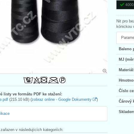
4000 
Nit pro b
kónickou 
Parame
Baleno 
MJ (měr
Materiál
Hmotnos
Číslo ce
é listy ve formátu PDF ke stažení:
e.pdf
(215.10 kB) (
zobraz online - Google Dokumenty
)
Čárový 
Skladem
fikace
 zařazen v následujících kategoriích: