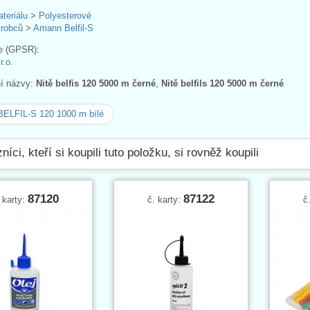
ateriálu
>
Polyesterové
ýrobců
>
Amann Belfil-S
e (GPSR):
.o.
ní názvy:
Nitě belfis 120 5000 m černé
,
Nitě belfils 120 5000 m černé
BELFIL-S 120 1000 m bílé
níci, kteří si koupili tuto položku, si rovněž koupili
87120
87122
 karty:
č. karty:
č