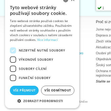
Tyto webové stránky
1
CZECH
používají soubory cookie.
SLOVAK
Tato webová stránka používá cookies ke
Informace
Proč si z
zlepšení uživatelského zážitku. Používáním
ENGLISH
Úvodní strana
Jsme nejvě
naší webové stránky souhlasíte s použitím
GERMAN
všech cookies v souladu s našimi zásadami
Kontakt
Doprava z
používání cookies.
Více informací
Mapa stránek
Zboží skl
O nás
Aktualiza
NEZBYTNĚ NUTNÉ SOUBORY
Obchodní podmínky e-shopu VTC, a.s. pro
Osobní př
zákazníky z České republiky
Objednávk
VÝKONOVÉ SOUBORY
Zásady ochrany osobních údajů
Široký so
SOUBORY CÍLENÍ
Nápověda
Ochrana m
Ke stažení
registrov
FUNKČNÍ SOUBORY
Termíny naskladnění
Staňte se
Aktuality
VŠE PŘIJMOUT
VŠE ODMÍTNOUT
Produktová videa, video návody
ZOBRAZIT PODROBNOSTI
©2026 Velkoobchod textilní galanterie VTC a.s., Uničov
Ceny se zobrazí po přihlášení.