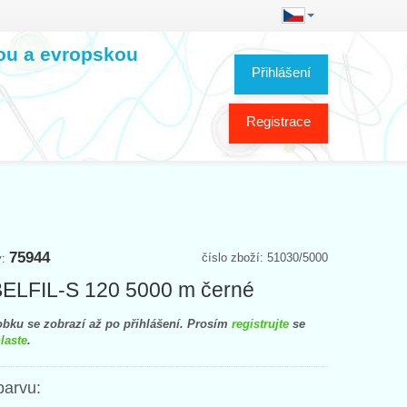
kou a evropskou
Přihlášení
Registrace
75944
číslo zboží: 51030/5000
y:
BELFIL-S 120 5000 m černé
bku se zobrazí až po přihlášení. Prosím
registrujte
se
laste
.
barvu: