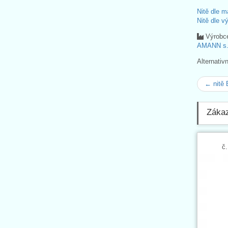
Nitě dle m
Nitě dle v
Výrobc
AMANN s.r
Alternativ
← nitě 
Zákaz
č.