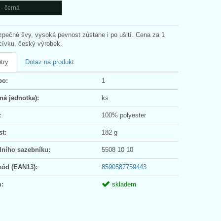
- černá
ezpečné švy, vysoká pevnost zůstane i po ušití. Cena za 1
cívku, český výrobek.
try
Dotaz na produkt
po:
1
ná jednotka):
ks
:
100% polyester
t:
182 g
lního sazebníku:
5508 10 10
kód (EAN13):
8590587759443
:
skladem