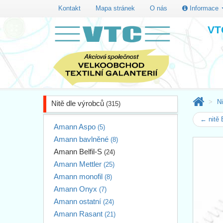
Kontakt
Mapa stránek
O nás
Informace
VTC
Ni
Nitě dle výrobců
(315)
← nitě 
Amann Aspo
(5)
Amann bavlněné
(8)
Amann Belfil-S
(24)
Amann Mettler
(25)
Amann monofil
(8)
Amann Onyx
(7)
Amann ostatní
(24)
Amann Rasant
(21)