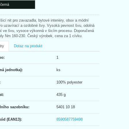
 černá
 šicí nit pro zavazadla, bytové interiéry, obuv a módní
ro uzavírací a ozdobné švy. Vysoká pevnost švu, odolná
ení ve švu, vysoce výkonná v šicím procesu. Doporučená
ehly Nm 160-230. Český výrobek, cena za 1 cívku.
try
Dotaz na produkt
po:
1
ná jednotka):
ks
:
100% polyester
t:
435 g
elního sazebníku:
5401 10 18
kód (EAN13):
8590587759498