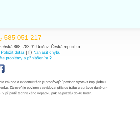
585 051 217
zeňská 868, 783 91 Uničov, Česká republika
Položit dotaz
|
Nahlásit chybu
te problémy s přihlášením ?
dle zákona o evidenci tržeb je prodávající povinen vystavit kupujícímu
tenku. Zároveň je povinen zaevidovat přijatou tržbu u správce daně on-
ne; v případě technického výpadku pak nejpozději do 48 hodin.