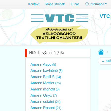
Kontakt
Mapa stránek
O nás
Informace
VTC 
Nitě dle výrobců
(315)
← nit
Amann Aspo
(5)
Amann bavlněné
(8)
Amann Belfil-S
(24)
Amann Mettler
(25)
Amann monofil
(8)
Amann Onyx
(7)
Amann ostatní
(24)
Amann Rasant
(21)