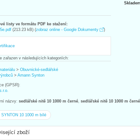
Skladem
vé listy ve formátu PDF ke stažení:
5e.pdf
(213.23 kB) (
zobraz online - Google Dokumenty
)
tifikace
e zařazen v následujících kategoriích:
materiálu
>
Obuvnické-sedlářské
výrobců
>
Amann Synton
ce (GPSR):
r.o.
ivní názvy:
sedlářské nitě 10 1000 m černé
,
sedlářské nitě 10 1000 m černé
ě SYNTON 10 1000 m bílé
isející zboží