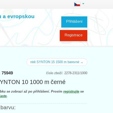
ou a evropskou
Přihlášení
Registrace
nitě SYNTON 15 1500 m barevné →
75949
číslo zboží: 2278-2311/1000
y:
SYNTON 10 1000 m černé
bku se zobrazí až po přihlášení. Prosím
registrujte
se
laste
.
 barvu: