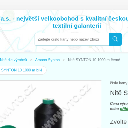
a.s. - největší velkoobchod s kvalitní česk
textilní galanterií
Nitě dle výrobců
Amann Synton
Nitě SYNTON 10 1000 m černé
ě SYNTON 10 1000 m bílé
číslo kart
Nitě 
Cena výro
nebo
přih
Zvolte