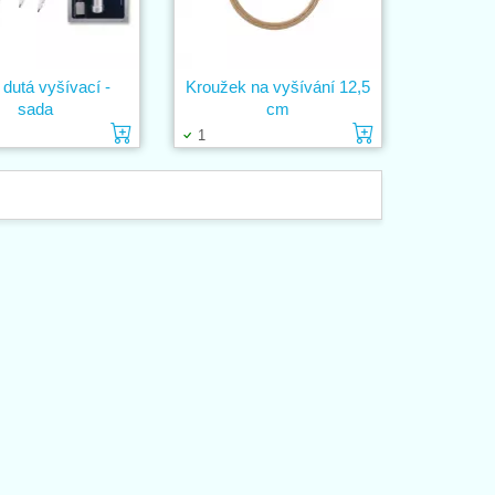
 dutá vyšívací -
Kroužek na vyšívání 12,5
sada
cm
ošíku
Vložit do košíku
Vložit do ko
1