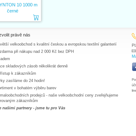
SYNTON 10 1000 m
černé
Vložit do košíku
zvolit právě nás
ětší velkoobchod s kvalitní českou a evropskou textilní galanterií
Pl
zdarma při nákupu nad 2 000 Kč bez DPH
Má
ladem
ace skladových zásob několikrát denně
řístup k zákazníkům
Po
ky zasíláme do 24 hodin!
úč
ortiment v bohatém výběru barev
li
maloobchodních prodejců - naše velkoobchodní ceny zveřejňujeme
strovaným zákazníkům
e našimi partnery - jsme tu pro Vás