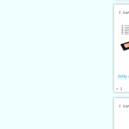
č. kar
Jehly
1
č. kar