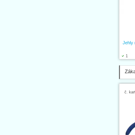
Jehly 
1
Záka
č. kar