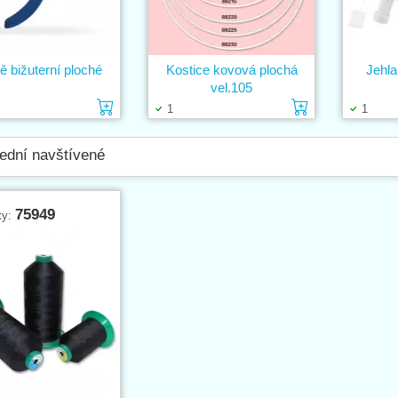
ě bižuterní ploché
Kostice kovová plochá
Jehla
vel.105
Vložit do košíku
Vložit do k
1
1
ední navštívené
75949
ty: