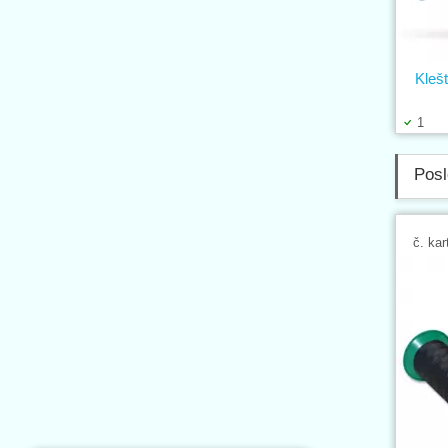
Klešt
1
Posl
č. kar