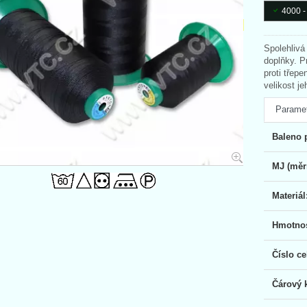
4000 -
Spolehlivá
doplňky. P
proti třep
velikost j
Parame
Baleno 
MJ (měr
Materiál
Hmotnos
Číslo c
Čárový 