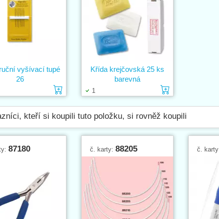
ruční vyšívací tupé
Křída krejčovská 25 ks
26
barevná
Vložit do košíku
Vložit do k
1
zníci, kteří si koupili tuto položku, si rovněž koupili
87180
88205
ty:
č. karty:
č. kart