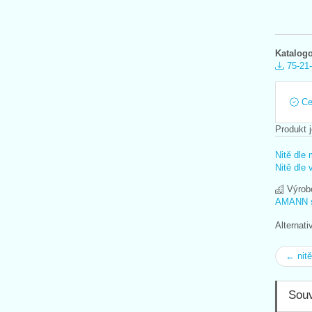
Katalogo
75-21-
Cer
Produkt j
Nitě dle 
Nitě dle 
Výrob
AMANN s.
Alternat
← nit
Souv