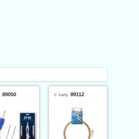
ošíku
89050
89112
y:
č. karty: