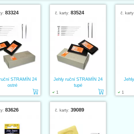
83324
83524
ty:
č. karty:
č. kart
 ruční STRAMÍN 24
Jehly ruční STRAMÍN 24
Jehly
ostré
tupé
Vložit do košíku
Vložit do k
1
1
83626
39089
ty:
č. karty: