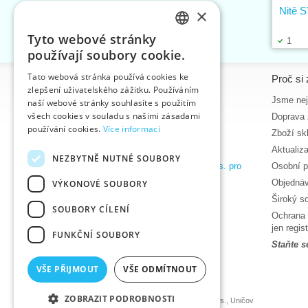
Nitě 
×
Tyto webové stránky
1
CZECH
používají soubory cookie.
SLOVAK
Tato webová stránka používá cookies ke
Informace
Proč si 
zlepšení uživatelského zážitku. Používáním
ENGLISH
Úvodní strana
Jsme nejv
naší webové stránky souhlasíte s použitím
GERMAN
všech cookies v souladu s našimi zásadami
Kontakt
Doprava 
používání cookies.
Více informací
Mapa stránek
Zboží sk
O nás
Aktualiz
NEZBYTNĚ NUTNÉ SOUBORY
Obchodní podmínky e-shopu VTC, a.s. pro
Osobní p
zákazníky z České republiky
Objednáv
VÝKONOVÉ SOUBORY
Zásady ochrany osobních údajů
Široký s
SOUBORY CÍLENÍ
Nápověda
Ochrana 
Ke stažení
jen regi
FUNKČNÍ SOUBORY
Termíny naskladnění
Staňte s
Aktuality
VŠE PŘIJMOUT
VŠE ODMÍTNOUT
Produktová videa, video návody
ZOBRAZIT PODROBNOSTI
©2026 Velkoobchod textilní galanterie VTC a.s., Uničov