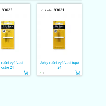
83623
83621
y:
č. karty:
 ruční vyšívací
Jehly ruční vyšívací tupé
ostré 24
24
ošíku
Vložit do košíku
Vložit do ko
1