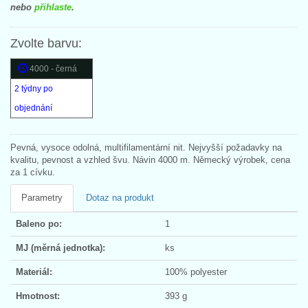
nebo
přihlaste
.
Zvolte barvu:
4000 - černá
2 týdny po
objednání
Pevná, vysoce odolná, multifilamentární nit. Nejvyšší požadavky na
kvalitu, pevnost a vzhled švu. Návin 4000 m. Německý výrobek, cena
za 1 cívku.
Parametry
Dotaz na produkt
Baleno po:
1
MJ (měrná jednotka):
ks
Materiál:
100% polyester
Hmotnost:
393 g