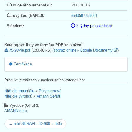
Číslo celního sazebníku:
5401 10 18
Čárový kód (EAN13):
8590587759801
Skladem:
2 týdny po objednání
Katalogové listy ve formátu PDF ke stažení:
75-20-4e.pdf
(180.46 kB) (
zobraz online - Google Dokumenty
)
Certifikace
Produkt je zařazen v následujících kategoriích:
Nitě dle materiálu
>
Polyesterové
Nitě dle výrobců
>
Amann Serafil
Výrobce (GPSR):
AMANN s.r.o.
← nitě SERAFIL 30 900 m bílé