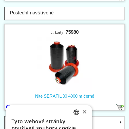
Poslední navštívené
75980
č. karty:
Nitě SERAFIL 30 4000 m černé
1
×
Tyto webové stránky
Kategorie
CZECH
používají soubory cookie.