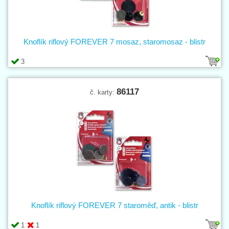
Knoflík riflový FOREVER 7 mosaz, staromosaz - blistr
3
86117
č. karty:
Knoflík riflový FOREVER 7 staroměď, antik - blistr
1
1