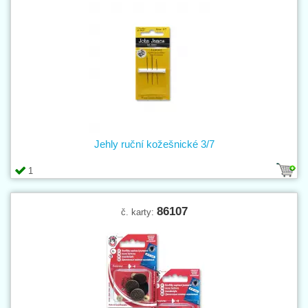
Jehly ruční kožešnické 3/7
1
86107
č. karty: