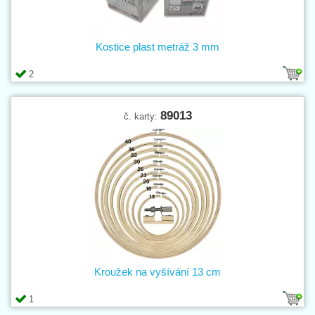
Kostice plast metráž 3 mm
2
89013
č. karty:
Kroužek na vyšívání 13 cm
1