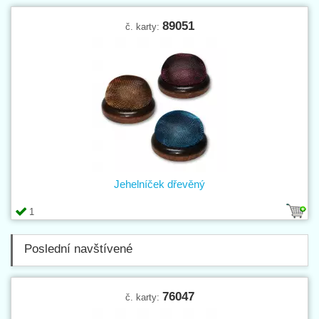
89051
č. karty:
Jehelníček dřevěný
1
Poslední navštívené
76047
č. karty: