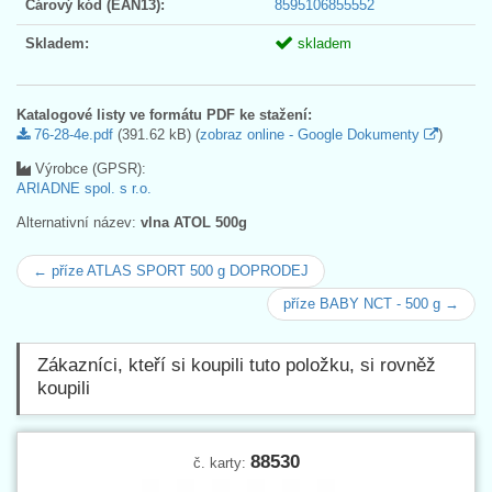
Čárový kód (EAN13):
8595106855552
Skladem:
skladem
Katalogové listy ve formátu PDF ke stažení:
76-28-4e.pdf
(391.62 kB) (
zobraz online - Google Dokumenty
)
Výrobce (GPSR):
ARIADNE spol. s r.o.
Alternativní název:
vlna ATOL 500g
← příze ATLAS SPORT 500 g DOPRODEJ
příze BABY NCT - 500 g →
Zákazníci, kteří si koupili tuto položku, si rovněž
koupili
88530
č. karty: