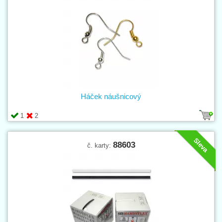
Háček náušnicový
1
2
Sleva
88603
č. karty: