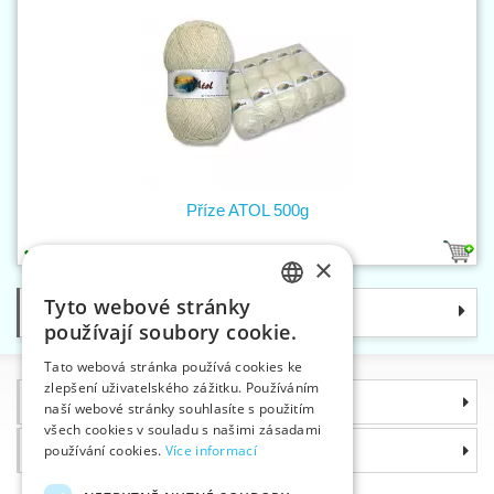
Příze ATOL 500g
1
×
Tyto webové stránky
Kategorie
CZECH
používají soubory cookie.
SLOVAK
Tato webová stránka používá cookies ke
zlepšení uživatelského zážitku. Používáním
ENGLISH
Informace
naší webové stránky souhlasíte s použitím
GERMAN
všech cookies v souladu s našimi zásadami
Proč si zvolit právě nás
používání cookies.
Více informací