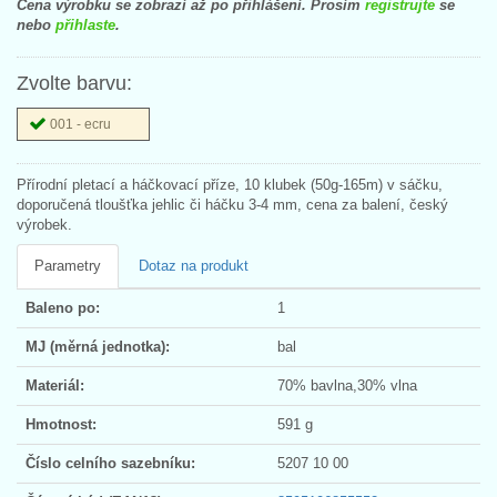
Cena výrobku se zobrazí až po přihlášení. Prosím
registrujte
se
nebo
přihlaste
.
Zvolte barvu:
001 - ecru
Přírodní pletací a háčkovací příze, 10 klubek (50g-165m) v sáčku,
doporučená tloušťka jehlic či háčku 3-4 mm, cena za balení, český
výrobek.
Parametry
Dotaz na produkt
Baleno po:
1
MJ (měrná jednotka):
bal
Materiál:
70% bavlna,30% vlna
Hmotnost:
591 g
Číslo celního sazebníku:
5207 10 00