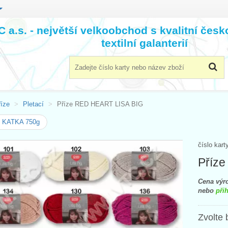
 a.s. - největší velkoobchod s kvalitní čes
textilní galanterií
říze
Pletací
Příze RED HEART LISA BIG
e KATKA 750g
číslo kart
Příz
Cena výro
nebo
přih
Zvolte 