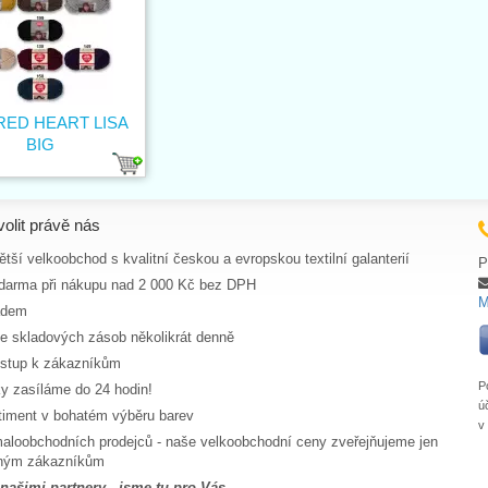
 RED HEART LISA
BIG
volit právě nás
tší velkoobchod s kvalitní českou a evropskou textilní galanterií
P
darma při nákupu nad 2 000 Kč bez DPH
M
adem
ce skladových zásob několikrát denně
ístup k zákazníkům
P
y zasíláme do 24 hodin!
ú
rtiment v bohatém výběru barev
v
aloobchodních prodejců - naše velkoobchodní ceny zveřejňujeme jen
aným zákazníkům
 našimi partnery - jsme tu pro Vás