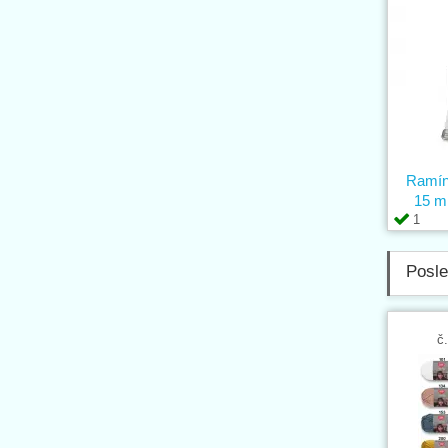
Ramínk
15 m
1
Posle
č