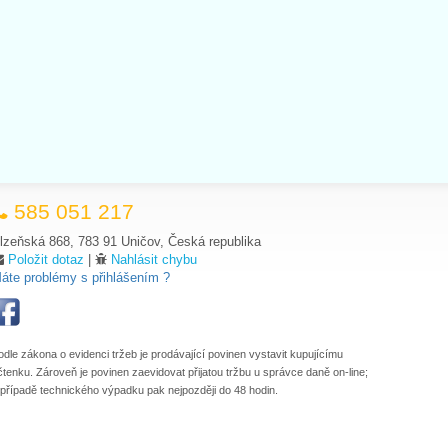
585 051 217
lzeňská 868, 783 91 Uničov, Česká republika
Položit dotaz
|
Nahlásit chybu
áte problémy s přihlášením ?
odle zákona o evidenci tržeb je prodávající povinen vystavit kupujícímu
čtenku. Zároveň je povinen zaevidovat přijatou tržbu u správce daně on-line;
 případě technického výpadku pak nejpozději do 48 hodin.