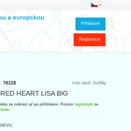
kou a evropskou
Přihlášení
Registrace
76118
číslo zboží: 5x200g
y:
e RED HEART LISA BIG
bku se zobrazí až po přihlášení. Prosím
registrujte
se
laste
.
barvu: