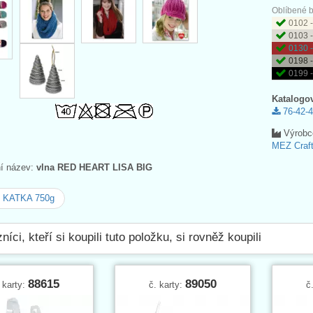
Oblíbené b
0102 -
0103 -
0130 
0198 
0199 -
Katalogov
76-42-4
Výrobc
MEZ Craft
ní název:
vlna RED HEART LISA BIG
e KATKA 750g
níci, kteří si koupili tuto položku, si rovněž koupili
88615
89050
 karty:
č. karty:
č