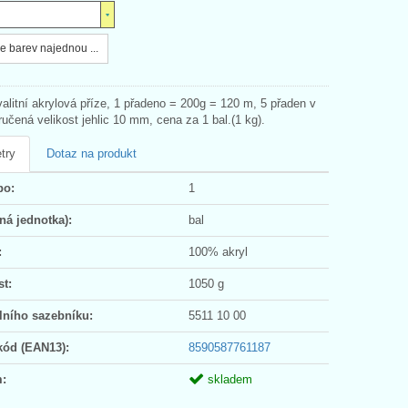
e barev najednou ...
alitní akrylová příze, 1 přadeno = 200g = 120 m, 5 přaden v
ručená velikost jehlic 10 mm, cena za 1 bal.(1 kg).
try
Dotaz na produkt
po:
1
ná jednotka):
bal
:
100% akryl
t:
1050 g
lního sazebníku:
5511 10 00
kód (EAN13):
8590587761187
:
skladem