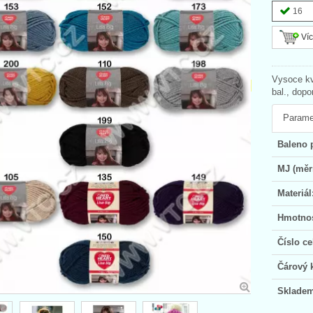
16
Víc
Vysoce kv
bal., dopo
Parame
Baleno 
MJ (měr
Materiál
Hmotnos
Číslo ce
Čárový 
Skladem