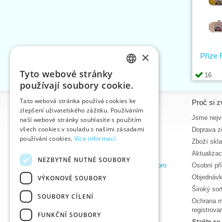
×
Příze
Tyto webové stránky
16
CZECH
používají soubory cookie.
SLOVAK
Tato webová stránka používá cookies ke
Informace
Proč si z
zlepšení uživatelského zážitku. Používáním
ENGLISH
Úvodní strana
Jsme nejvě
naší webové stránky souhlasíte s použitím
GERMAN
všech cookies v souladu s našimi zásadami
Kontakt
Doprava z
používání cookies.
Více informací
Mapa stránek
Zboží skl
O nás
Aktualiza
NEZBYTNĚ NUTNÉ SOUBORY
Obchodní podmínky e-shopu VTC, a.s. pro
Osobní př
zákazníky z České republiky
Objednávk
VÝKONOVÉ SOUBORY
Zásady ochrany osobních údajů
Široký so
SOUBORY CÍLENÍ
Nápověda
Ochrana m
Ke stažení
registrov
FUNKČNÍ SOUBORY
Termíny naskladnění
Staňte se