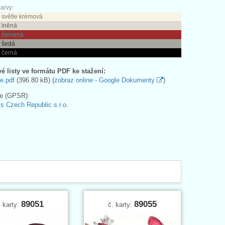
arvy:
 světle krémová
 lněná
- červená
- šedá
 černá
é listy ve formátu PDF ke stažení:
e.pdf
(396.80 kB) (
zobraz online - Google Dokumenty
)
e (GPSR):
s Czech Republic s.r.o.
89051
89055
. karty:
č. karty: