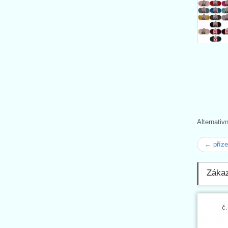
Alternativ
← příz
Zákaz
č.