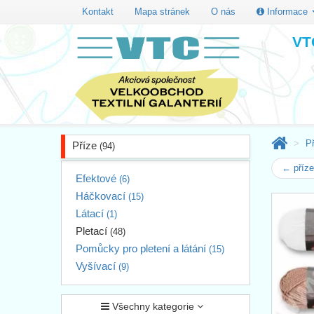
Kontakt
Mapa stránek
O nás
Informace
VTC
P
Příze
(94)
← příz
Efektové
(6)
Háčkovací
(15)
Látací
(1)
Pletací
(48)
Pomůcky pro pletení a látání
(15)
Vyšívací
(9)
Všechny kategorie