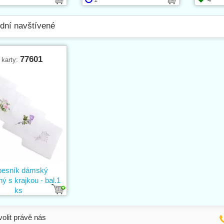
dní navštívené
77601
 karty:
pesník dámský
ý s krajkou - bal.1
ks
volit právě nás