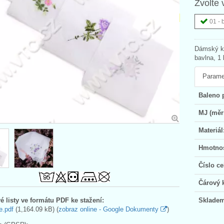
Zvolte 
01 - 
Dámský ka
bavlna, 1 
Parame
Baleno 
MJ (měr
Materiál
Hmotnos
Číslo ce
Čárový 
é listy ve formátu PDF ke stažení:
Skladem
e.pdf
(1,164.09 kB) (
zobraz online - Google Dokumenty
)