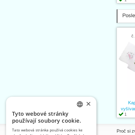
Posle
č.
×
Ka
vyšívan
Tyto webové stránky
1
CZECH
používají soubory cookie.
SLOVAK
Tato webová stránka používá cookies ke
Informace
Proč si z