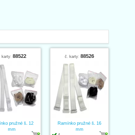
88522
88526
. karty:
č. karty:
nko pružné š. 12
Ramínko pružné š. 16
mm
mm
4