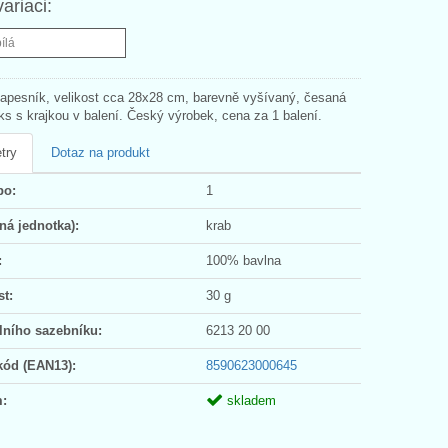
variaci:
bílá
pesník, velikost cca 28x28 cm, barevně vyšívaný, česaná
ks s krajkou v balení. Český výrobek, cena za 1 balení.
try
Dotaz na produkt
po:
1
ná jednotka):
krab
:
100% bavlna
t:
30 g
lního sazebníku:
6213 20 00
kód (EAN13):
8590623000645
:
skladem