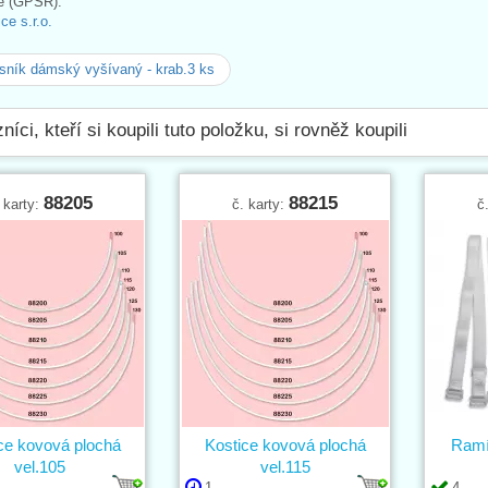
e (GPSR):
e s.r.o.
ník dámský vyšívaný - krab.3 ks
níci, kteří si koupili tuto položku, si rovněž koupili
88205
88215
 karty:
č. karty:
č
ce kovová plochá
Kostice kovová plochá
Ramí
vel.105
vel.115
1
4