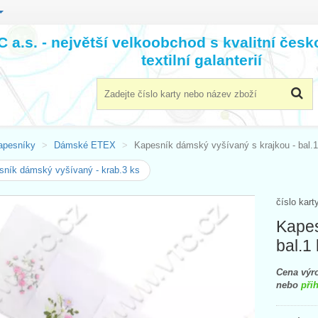
 a.s. - největší velkoobchod s kvalitní čes
textilní galanterií
apesníky
Dámské ETEX
Kapesník dámský vyšívaný s krajkou - bal.1
ník dámský vyšívaný - krab.3 ks
číslo kart
Kapes
bal.1
Cena výro
nebo
přih