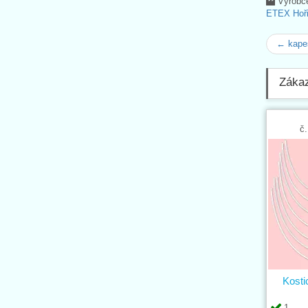
Výrobc
ETEX Hořic
← kapes
Zákaz
č.
Kosti
1