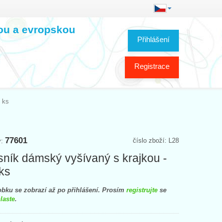
kou a evropskou
Přihlášení
Registrace
 ks
77601
číslo zboží: L28
y:
ník dámský vyšívaný s krajkou -
 ks
bku se zobrazí až po přihlášení. Prosím
registrujte
se
laste
.