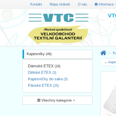
Kontakt
Mapa stránek
O nás
Informace
VTC
K
Kapesníky
(49)
← kapes
Dámské ETEX
(18)
Dětské ETEX
(3)
Kapesníčky do saka
(3)
Pánské ETEX
(25)
Všechny kategorie