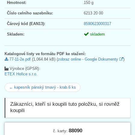
Hmotnost:
150 g
Číslo celního sazebníku:
6213 20 00
Čárový kód (EAN13):
8590623000317
Skladem:
skladem
Katalogové listy ve formátu PDF ke stažení:
77-11-2e.pdf
(1,064.84 kB) (
zobraz online - Google Dokumenty
)
Výrobce (GPSR):
ETEX Hořice s.r.o.
← kapesník pánský tmavý - krab.6 ks
Zákazníci, kteří si koupili tuto položku, si rovněž
koupili
88090
č. karty: