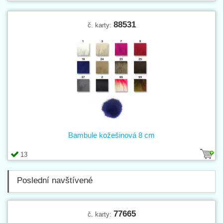
88531
č. karty:
Bambule kožešinová 8 cm
13
Poslední navštívené
77665
č. karty: