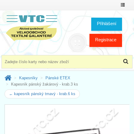
Přepno
menu
Přihlášení
Registrace
Kapesníky
Pánské ETEX
Kapesník pánský žakárový - krab.3 ks
← kapesník pánský tmavý - krab.6 ks