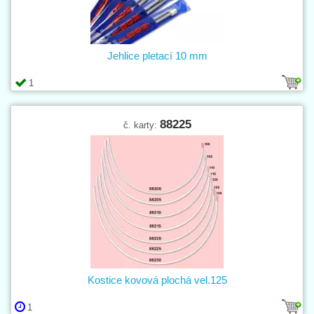
Jehlice pletací 10 mm
1
88225
č. karty:
Kostice kovová plochá vel.125
1