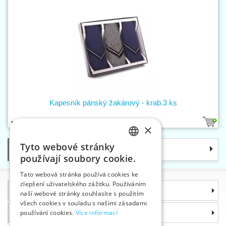
Kapesník pánský žakárový - krab.3 ks
1
×
Tyto webové stránky
Kategorie
CZECH
používají soubory cookie.
SLOVAK
Tato webová stránka používá cookies ke
zlepšení uživatelského zážitku. Používáním
ENGLISH
Informace
naší webové stránky souhlasíte s použitím
GERMAN
všech cookies v souladu s našimi zásadami
Proč si zvolit právě nás
používání cookies.
Více informací