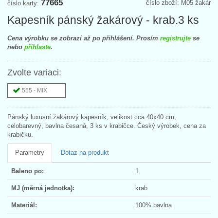
77665
číslo zboží: M05 žakár
číslo karty:
Kapesník pánský žakárový - krab.3 ks
Cena výrobku se zobrazí až po přihlášení. Prosím
registrujte
se
nebo
přihlaste
.
Zvolte variaci:
555 - MIX
Pánský luxusní žakárový kapesník, velikost cca 40x40 cm,
celobarevný, bavlna česaná, 3 ks v krabičce. Český výrobek, cena za
krabičku.
Parametry
Dotaz na produkt
Baleno po:
1
MJ (měrná jednotka):
krab
Materiál:
100% bavlna