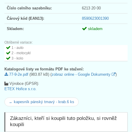
Číslo celního sazebníku:
6213 20 00
Čárový kód (EAN13):
8590623001390
Skladem:
skladem
Oblíbené variace:
1 - auto
2 - motocykl
3 - kolo
Katalogové listy ve formátu PDF ke stažení:
77-9-2e.pdf
(983.87 kB) (
zobraz online - Google Dokumenty
)
Výrobce (GPSR):
ETEX Hořice s.r.o.
← kapesník pánský tmavý - krab.6 ks
Zákazníci, kteří si koupili tuto položku, si rovněž
koupili