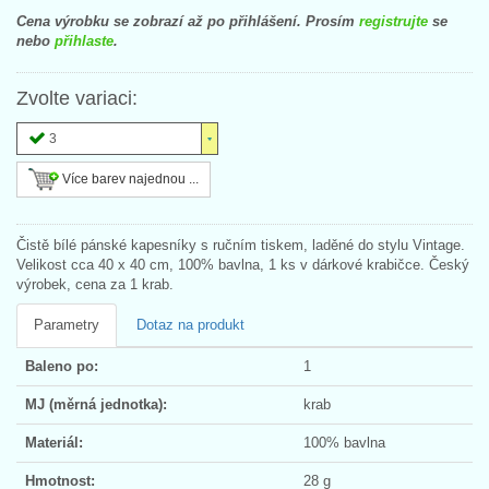
Cena výrobku se zobrazí až po přihlášení. Prosím
registrujte
se
nebo
přihlaste
.
Zvolte variaci:
3
Více barev najednou ...
Čistě bílé pánské kapesníky s ručním tiskem, laděné do stylu Vintage.
Velikost cca 40 x 40 cm, 100% bavlna, 1 ks v dárkové krabičce. Český
výrobek, cena za 1 krab.
Parametry
Dotaz na produkt
Baleno po:
1
MJ (měrná jednotka):
krab
Materiál:
100% bavlna
Hmotnost:
28 g