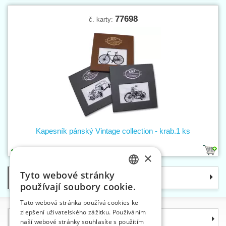
77698
č. karty:
Kapesník pánský Vintage collection - krab.1 ks
3
×
Tyto webové stránky
Kategorie
CZECH
používají soubory cookie.
SLOVAK
Tato webová stránka používá cookies ke
zlepšení uživatelského zážitku. Používáním
ENGLISH
Informace
naší webové stránky souhlasíte s použitím