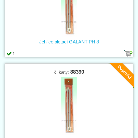
Jehlice pletací GALANT PH 8
1
Doprodej
88390
č. karty: