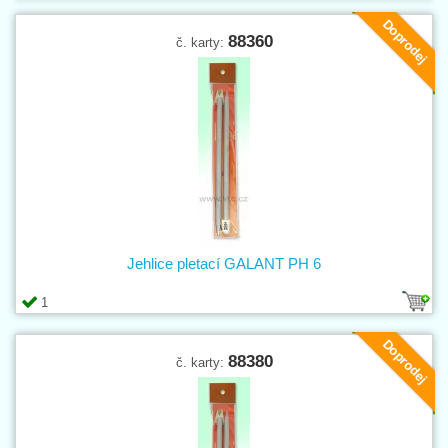
Doprodej
88360
č. karty:
Jehlice pletací GALANT PH 6
1
Doprodej
88380
č. karty: