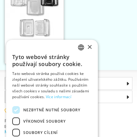
×
Zapínání podprsenkové
18 mm
Tyto webové stránky
Vložit do košíku
CZECH
3
používají soubory cookie.
SLOVAK
Tato webová stránka používá cookies ke
zlepšení uživatelského zážitku. Používáním
ENGLISH
Informace
naší webové stránky souhlasíte s použitím
GERMAN
všech cookies v souladu s našimi zásadami
Proč si zvolit právě nás
používání cookies.
Více informací
NEZBYTNĚ NUTNÉ SOUBORY
585 051 217
VÝKONOVÉ SOUBORY
Plzeňská 868, 783 91 Uničov, Česká republika
Položit dotaz
|
Nahlásit chybu
Máte problémy s přihlášením ?
SOUBORY CÍLENÍ