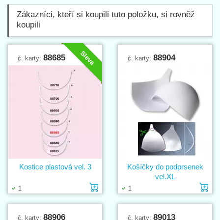
Zákazníci, kteří si koupili tuto položku, si rovněž
koupili
Sleva
88685
88904
č. karty:
č. karty:
Kostice plastová vel. 3
Košíčky do podprsenek
vel.XL
Vložit do košíku
Vl
1
1
88906
89013
č. karty:
č. karty: