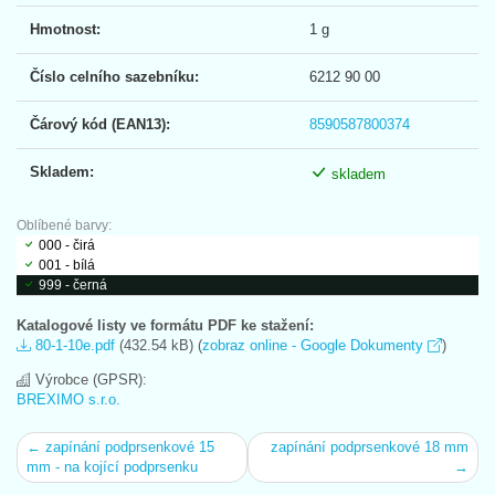
Hmotnost:
1 g
Číslo celního sazebníku:
6212 90 00
Čárový kód (EAN13):
8590587800374
Skladem:
skladem
Oblíbené barvy:
000 - čirá
001 - bílá
999 - černá
Katalogové listy ve formátu PDF ke stažení:
80-1-10e.pdf
(432.54 kB) (
zobraz online - Google Dokumenty
)
Výrobce (GPSR):
BREXIMO s.r.o.
← zapínání podprsenkové 15
zapínání podprsenkové 18 mm
mm - na kojící podprsenku
→