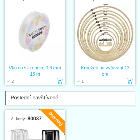
Vlákno silikonové 0,6 mm
Kroužek na vyšívání 13
15 m
cm
Vložit do košíku
Vl
2
1
Poslední navštívené
Doprodej
80037
č. karty: