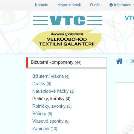
Kontakt
Mapa stránek
O nás
Informace
VTC
B
Bižuterní komponenty
(44)
Bižuterní vlákna
(4)
Drátky
(8)
Náušnicové háčky
(1)
Perličky, korálky
(4)
Rolničky, zvonky
(3)
Šňůrky
(8)
Vlasové sponky
(6)
Zapínání
(10)