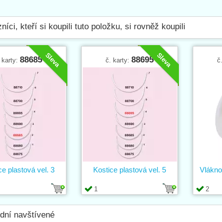
níci, kteří si koupili tuto položku, si rovněž koupili
Sleva
Sleva
88685
88695
 karty:
č. karty:
č
ce plastová vel. 3
Kostice plastová vel. 5
Vlákno
1
2
dní navštívené