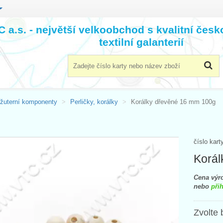
 a.s. - největší velkoobchod s kvalitní čes
textilní galanterií
ižuterní komponenty
Perličky, korálky
Korálky dřevěné 16 mm 100g
číslo kart
Korál
Cena výro
nebo
přih
Zvolte 