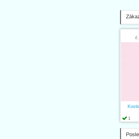
Zákaz
č.
Kosti
1
Posle