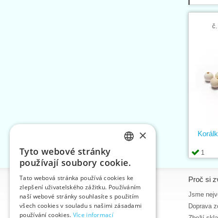
č.
×
Korál
Tyto webové stránky
1
CZECH
používají soubory cookie.
SLOVAK
Tato webová stránka používá cookies ke
Informace
Proč si z
zlepšení uživatelského zážitku. Používáním
ENGLISH
Úvodní strana
Jsme nejvě
naší webové stránky souhlasíte s použitím
GERMAN
všech cookies v souladu s našimi zásadami
Kontakt
Doprava z
používání cookies.
Více informací
Mapa stránek
Zboží skl