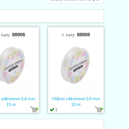
88906
88908
. karty:
č. karty:
 silikonové 0,6 mm
Vlákno silikonové 0,8 mm
15 m
10 m
2