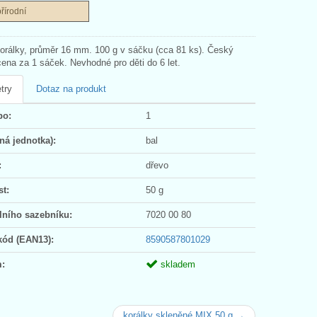
přírodní
orálky, průměr 16 mm. 100 g v sáčku (cca 81 ks). Český
cena za 1 sáček. Nevhodné pro děti do 6 let.
try
Dotaz na produkt
po:
1
ná jednotka):
bal
:
dřevo
t:
50 g
lního sazebníku:
7020 00 80
kód (EAN13):
8590587801029
:
skladem
korálky skleněné MIX 50 g →