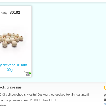
80102
 karty:
ky dřevěné 16 mm
100g
volit právě nás
tší velkoobchod s kvalitní českou a evropskou textilní galanterií
P
darma při nákupu nad 2 000 Kč bez DPH
M
adem