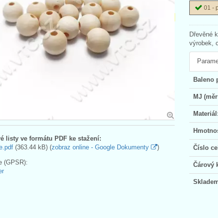
01 - 
Dřevěné k
výrobek, 
Parame
Baleno 
MJ (měr
Materiál
Hmotnos
é listy ve formátu PDF ke stažení:
e.pdf
(363.44 kB) (
zobraz online - Google Dokumenty
)
Číslo ce
e (GPSR):
Čárový 
er
Skladem