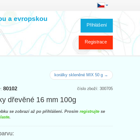
kou a evropskou
Přihlášení
Registrace
korálky skleněné MIX 50 g →
80102
číslo zboží: 300705
y:
ky dřevěné 16 mm 100g
bku se zobrazí až po přihlášení. Prosím
registrujte
se
laste
.
barvu: