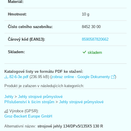
Materiál:
Hmotnost:
10 g
Číslo celního sazebníku:
8452 30 00
Čárový kód (EAN13):
8590587820662
Skladem:
skladem
Katalogové listy ve formátu PDF ke stažení:
82-6-3e.pdf
(236.95 kB) (
zobraz online - Google Dokumenty
)
Produkt je zařazen v následujících kategoriích:
Jehly
>
Jehly strojové průmyslové
Příslušenství k šicím strojům
>
Jehly strojové průmyslové
Výrobce (GPSR):
Groz-Beckert Europe GmbH
Alternativní název:
strojové jehly 134/DPx5/135X5 130 R