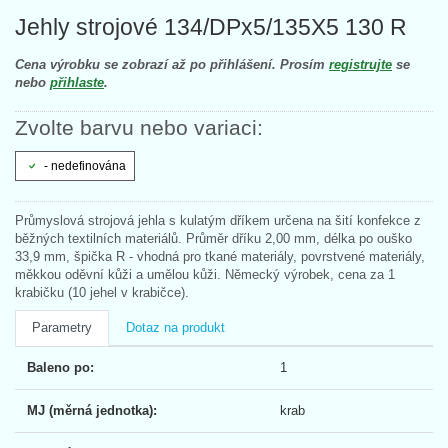
Jehly strojové 134/DPx5/135X5 130 R
Cena výrobku se zobrazí až po přihlášení. Prosím
registrujte
se
nebo
přihlaste
.
Zvolte barvu nebo variaci:
- nedefinována
Průmyslová strojová jehla s kulatým dříkem určena na šití konfekce z
běžných textilních materiálů. Průměr dříku 2,00 mm, délka po ouško
33,9 mm, špička R - vhodná pro tkané materiály, povrstvené materiály,
měkkou oděvní kůži a umělou kůži. Německý výrobek, cena za 1
krabičku (10 jehel v krabičce).
Parametry
Dotaz na produkt
Baleno po:
1
MJ (měrná jednotka):
krab