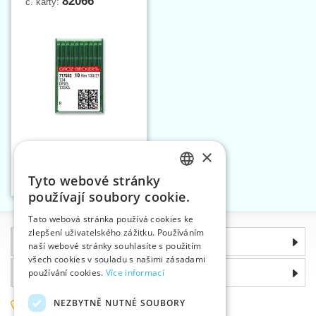
82066
č. karty:
×
Jehly strojové
134/DPx5/135X5 130 R
Tyto webové stránky
Vložit do košíku
CZECH
1
používají soubory cookie.
SLOVAK
Tato webová stránka používá cookies ke
zlepšení uživatelského zážitku. Používáním
ENGLISH
Informace
naší webové stránky souhlasíte s použitím
GERMAN
všech cookies v souladu s našimi zásadami
používání cookies.
Více informací
Proč si zvolit právě nás
NEZBYTNĚ NUTNÉ SOUBORY
585 051 217