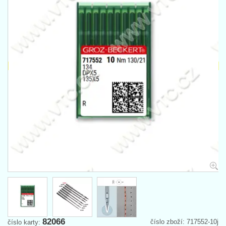
82066
číslo zboží: 717552-10j
číslo karty: