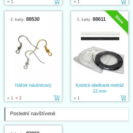
Vložit do košíku
Vl
1
1
Sleva
88530
88611
č. karty:
č. karty:
Háček náušnicový
Kostice obetkaná metráž
12 mm
Vložit do košíku
Vl
1
2
1
Poslední navštívené