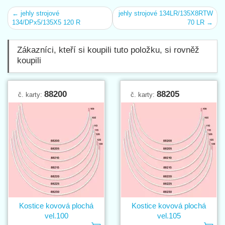
← jehly strojové
jehly strojové 134LR/135X8RTW
134/DPx5/135X5 120 R
70 LR →
Zákazníci, kteří si koupili tuto položku, si rovněž
koupili
88200
88205
č. karty:
č. karty:
Kostice kovová plochá
Kostice kovová plochá
vel.100
vel.105