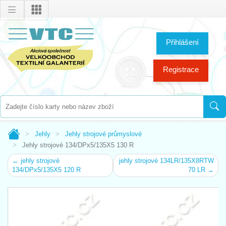
Přihlášení
Registrace
Jehly
Jehly strojové průmyslové
Jehly strojové 134/DPx5/135X5 130 R
← jehly strojové
jehly strojové 134LR/135X8RTW
134/DPx5/135X5 120 R
70 LR →