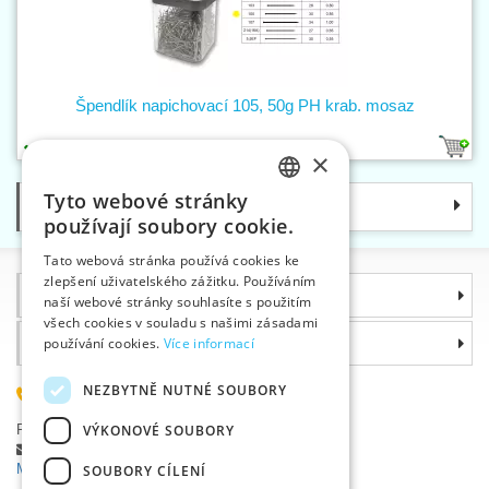
Špendlík napichovací 105, 50g PH krab. mosaz
1
×
Tyto webové stránky
Kategorie
CZECH
používají soubory cookie.
SLOVAK
Tato webová stránka používá cookies ke
zlepšení uživatelského zážitku. Používáním
ENGLISH
Informace
naší webové stránky souhlasíte s použitím
GERMAN
všech cookies v souladu s našimi zásadami
Proč si zvolit právě nás
používání cookies.
Více informací
NEZBYTNĚ NUTNÉ SOUBORY
585 051 217
Plzeňská 868, 783 91 Uničov, Česká republika
VÝKONOVÉ SOUBORY
Položit dotaz
|
Nahlásit chybu
Máte problémy s přihlášením ?
SOUBORY CÍLENÍ