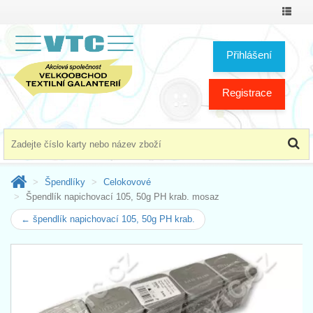
Přepno
menu
Přihlášení
Registrace
Špendlíky
Celokovové
Špendlík napichovací 105, 50g PH krab. mosaz
← špendlík napichovací 105, 50g PH krab.