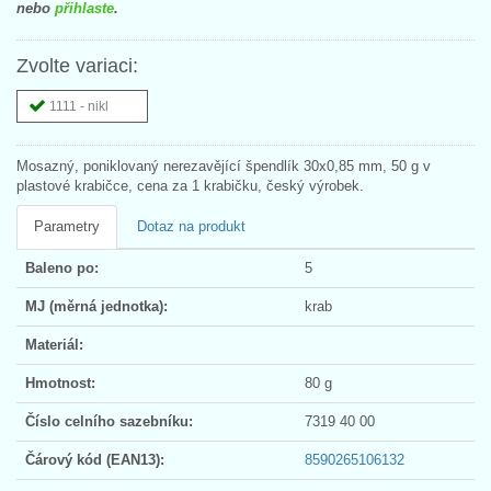
nebo
přihlaste
.
Zvolte variaci:
1111 - nikl
Mosazný, poniklovaný nerezavějící špendlík 30x0,85 mm, 50 g v
plastové krabičce, cena za 1 krabičku, český výrobek.
Parametry
Dotaz na produkt
Baleno po:
5
MJ (měrná jednotka):
krab
Materiál:
Hmotnost:
80 g
Číslo celního sazebníku:
7319 40 00
Čárový kód (EAN13):
8590265106132