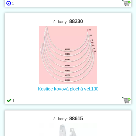
1
88230
č. karty:
Kostice kovová plochá vel.130
1
88615
č. karty: