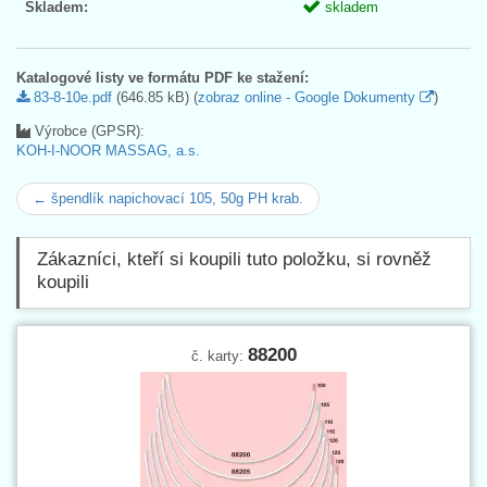
Skladem:
skladem
Katalogové listy ve formátu PDF ke stažení:
83-8-10e.pdf
(646.85 kB) (
zobraz online - Google Dokumenty
)
Výrobce (GPSR):
KOH-I-NOOR MASSAG, a.s.
← špendlík napichovací 105, 50g PH krab.
Zákazníci, kteří si koupili tuto položku, si rovněž
koupili
88200
č. karty: