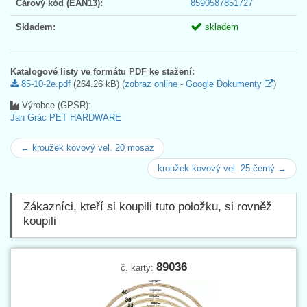
Čárový kód (EAN13):
8590587851727
Skladem:
skladem
Katalogové listy ve formátu PDF ke stažení:
85-10-2e.pdf
(264.26 kB) (
zobraz online - Google Dokumenty
)
Výrobce (GPSR):
Jan Grác PET HARDWARE
← kroužek kovový vel. 20 mosaz
kroužek kovový vel. 25 černý →
Zákazníci, kteří si koupili tuto položku, si rovněž
koupili
89036
č. karty: