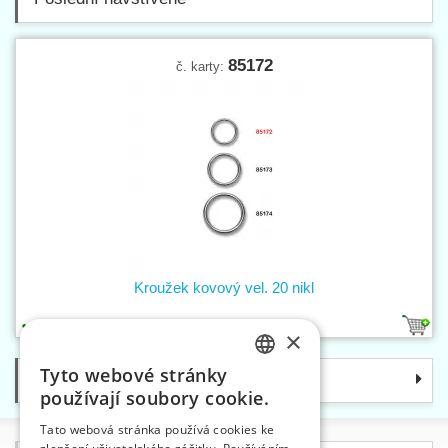
85172
č. karty:
Kroužek kovový vel. 20 nikl
1
×
Tyto webové stránky
Kategorie
CZECH
používají soubory cookie.
SLOVAK
Tato webová stránka používá cookies ke