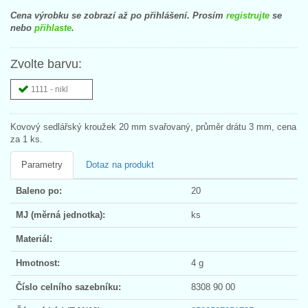
Cena výrobku se zobrazí až po přihlášení. Prosím
registrujte
se
nebo
přihlaste
.
Zvolte barvu:
1111 - nikl
Kovový sedlářský kroužek 20 mm svařovaný, průměr drátu 3 mm, cena
za 1 ks.
Parametry
Dotaz na produkt
Baleno po:
20
MJ (měrná jednotka):
ks
Materiál:
Hmotnost:
4 g
Číslo celního sazebníku:
8308 90 00