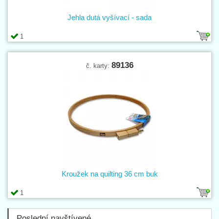
Jehla dutá vyšívací - sada
1
89136
č. karty:
Kroužek na quilting 36 cm buk
1
Poslední navštívené