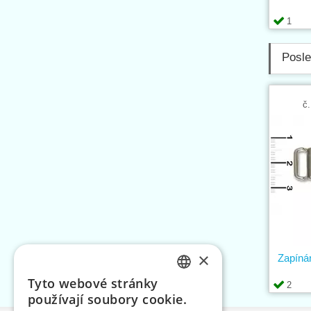
1
Posle
č.
×
Zapíná
Tyto webové stránky
2
CZECH
používají soubory cookie.
SLOVAK