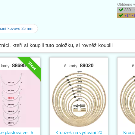
Oblíbené v
880 - 
714 - 
nání kovové 25 mm
níci, kteří si koupili tuto položku, si rovněž koupili
Sleva
88695
89020
 karty:
č. karty:
č
ce plastová vel. 5
Kroužek na vyšívání 20
Krouž