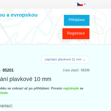
kou a evropskou
Přihlášení
Registrace
zapínání plavkové 11 mm →
85201
číslo zboží: 58339
y:
ání plavkové 10 mm
bku se zobrazí až po přihlášení. Prosím
registrujte
se
laste
.
variaci: