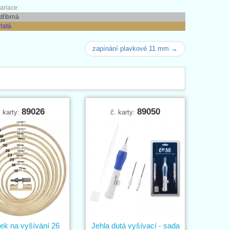
ariace:
stříbrná
zlatá
zapínání plavkové 11 mm →
89026
89050
. karty:
č. karty:
ek na vyšívání 26
Jehla dutá vyšívací - sada