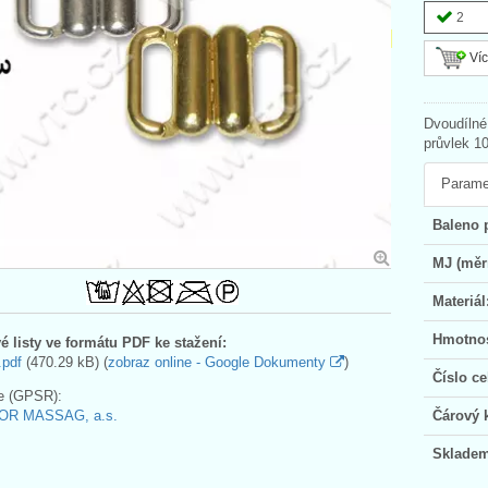
2
Víc
Dvoudílné
průvlek 1
Parame
Baleno 
MJ (měr
Materiál
Hmotnos
é listy ve formátu PDF ke stažení:
.pdf
(470.29 kB) (
zobraz online - Google Dokumenty
)
Číslo ce
e (GPSR):
OR MASSAG, a.s.
Čárový 
Skladem