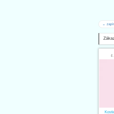
← zapí
Zákaz
č.
Kosti