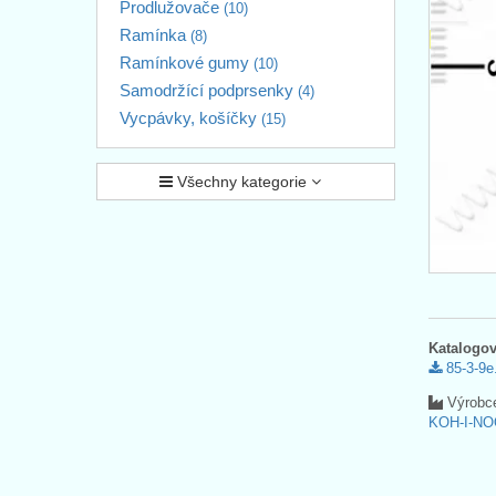
Prodlužovače
(10)
Ramínka
(8)
Ramínkové gumy
(10)
Samodržící podprsenky
(4)
Vycpávky, košíčky
(15)
Všechny kategorie
Katalogov
85-3-9e
Výrobc
KOH-I-NO