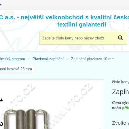
 a.s. - největší velkoobchod s kvalitní čes
textilní galanterií
ámský program
Plavková zapínání
Zapínání plavkové 10 mm
nání kovové 25 mm
číslo kart
Zapín
Cena výro
nebo
přih
Zvolte 