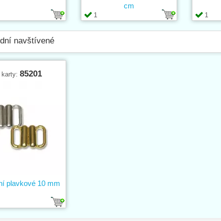
cm
1
1
dní navštívené
85201
 karty:
ní plavkové 10 mm