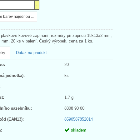
e barev najednou ...
 plavkové kovové zapínání, rozměry při zapnutí 18x13x2 mm,
0 mm, 20 ks v balení. Český výrobek, cena za 1 ks.
try
Dotaz na produkt
po:
20
ná jednotka):
ks
:
t:
1.7 g
lního sazebníku:
8308 90 00
kód (EAN13):
8590587852014
:
skladem