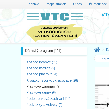
Kontakt
Mapa stránek
O nás
Informace
VTC
D
Dámský program
(121)
← zapí
Kostice kovové
(13)
Kostice metráž
(2)
Kostice plastové
(4)
Kroužky, spony, zkracovače
(26)
Plavková zapínání
(7)
Plavkové gumy
(6)
Podprsenková zapínání
(14)
Podvazky a velvety
(2)