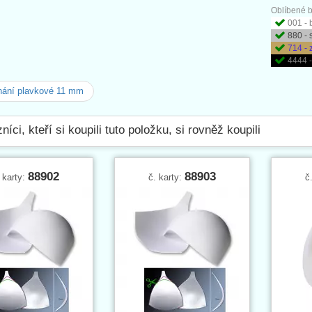
Oblíbené b
001 - 
880 - 
714 - 
4444 -
nání plavkové 11 mm
níci, kteří si koupili tuto položku, si rovněž koupili
88902
88903
 karty:
č. karty:
č