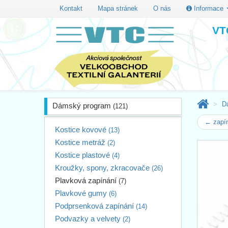
Kontakt
Mapa stránek
O nás
Informace
VTC
D
Dámský program
(121)
← zapí
Kostice kovové
(13)
Kostice metráž
(2)
Kostice plastové
(4)
Kroužky, spony, zkracovače
(26)
Plavková zapínání
(7)
Plavkové gumy
(6)
Podprsenková zapínání
(14)
Podvazky a velvety
(2)