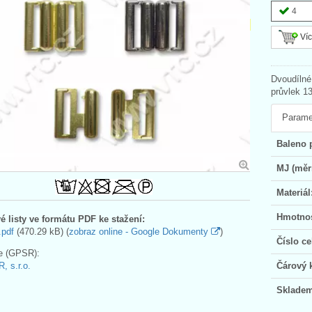
4
Víc
Dvoudílné
průvlek 1
Parame
Baleno 
MJ (měr
Materiál
Hmotnos
é listy ve formátu PDF ke stažení:
.pdf
(470.29 kB) (
zobraz online - Google Dokumenty
)
Číslo ce
e (GPSR):
, s.r.o.
Čárový 
Skladem