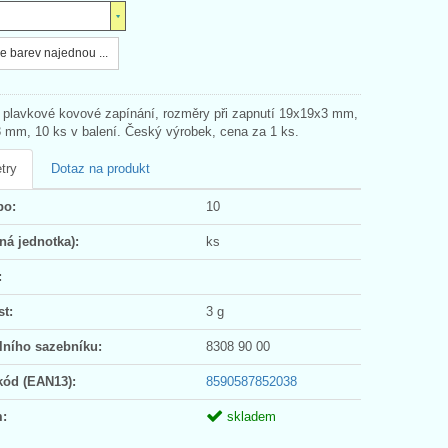
e barev najednou ...
 plavkové kovové zapínání, rozměry při zapnutí 19x19x3 mm,
3 mm, 10 ks v balení. Český výrobek, cena za 1 ks.
try
Dotaz na produkt
po:
10
ná jednotka):
ks
:
t:
3 g
lního sazebníku:
8308 90 00
kód (EAN13):
8590587852038
:
skladem