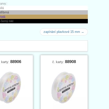
arvy:
bílá
stříbrná
zlatá
 černý nikl
zapínání plavkové 15 mm →
88906
88908
. karty:
č. karty: