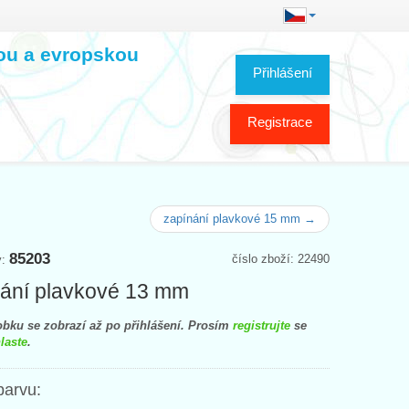
kou a evropskou
Přihlášení
Registrace
zapínání plavkové 15 mm →
85203
číslo zboží: 22490
y:
ání plavkové 13 mm
bku se zobrazí až po přihlášení. Prosím
registrujte
se
laste
.
barvu: