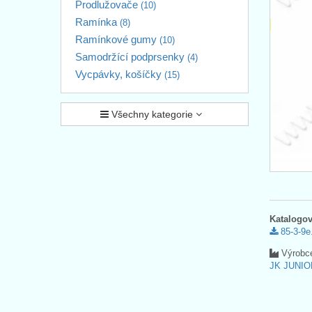
Prodlužovače
(10)
Ramínka
(8)
Ramínkové gumy
(10)
Samodržící podprsenky
(4)
Vycpávky, košíčky
(15)
Všechny kategorie
Katalogov
85-3-9e
Výrobc
JK JUNIOR