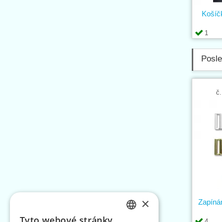
Košíč
1
Posle
č.
×
Zapíná
Tyto webové stránky
4