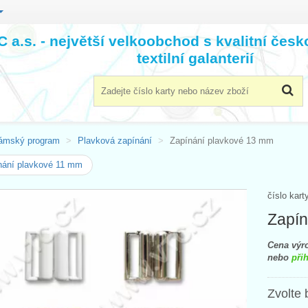
 a.s. - největší velkoobchod s kvalitní čes
textilní galanterií
ámský program
Plavková zapínání
Zapínání plavkové 13 mm
nání plavkové 11 mm
číslo kart
Zapín
Cena výro
nebo
přih
Zvolte 