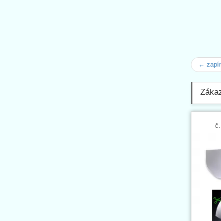
← zapí
Zákaz
č.