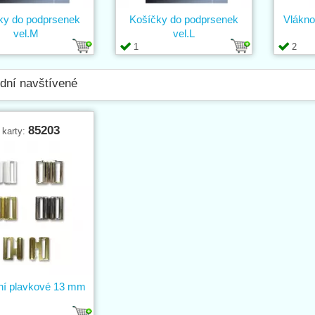
ky do podprsenek
Košíčky do podprsenek
Vlákno
vel.M
vel.L
1
2
dní navštívené
85203
 karty:
ní plavkové 13 mm