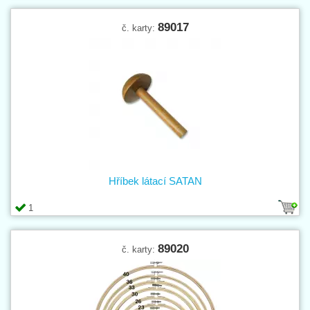
89017
č. karty:
Hříbek látací SATAN
1
89020
č. karty: