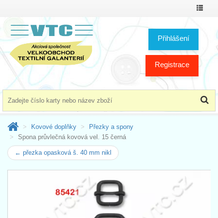
Přepno
menu
Přihlášení
Registrace
Kovové doplňky
Přezky a spony
Spona průvlečná kovová vel. 15 černá
← přezka opasková š. 40 mm nikl