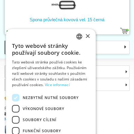
Spona průvlečná kovová vel. 15 černá
1
×
Tyto webové stránky
Kategorie
CZECH
používají soubory cookie.
SLOVAK
Tato webová stránka používá cookies ke
zlepšení uživatelského zážitku. Používáním
ENGLISH
Informace
naší webové stránky souhlasíte s použitím
GERMAN
všech cookies v souladu s našimi zásadami
Proč si zvolit právě nás
používání cookies.
Více informací
NEZBYTNĚ NUTNÉ SOUBORY
585 051 217
Plzeňská 868, 783 91 Uničov, Česká republika
VÝKONOVÉ SOUBORY
Položit dotaz
|
Nahlásit chybu
Máte problémy s přihlášením ?
SOUBORY CÍLENÍ
FUNKČNÍ SOUBORY