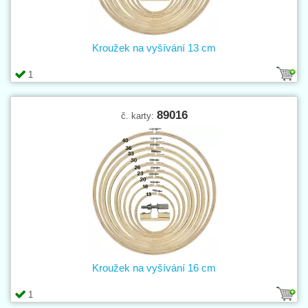
Kroužek na vyšívání 13 cm
1
89016
č. karty:
Kroužek na vyšívání 16 cm
1