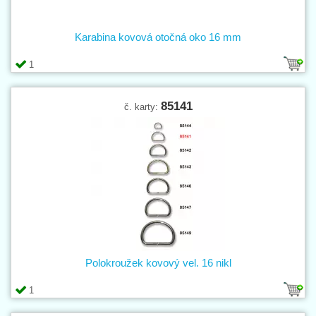
Karabina kovová otočná oko 16 mm
1
85141
č. karty:
Polokroužek kovový vel. 16 nikl
1