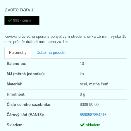
Zvolte barvu:
999 - černá
Kovová průvlečná spona s pohyblivým středem, šířka 15 mm, výška 15
mm, průměr drátu 4 mm, cena za 1 ks.
Parametry
Dotaz na produkt
Baleno po:
10
MJ (měrná jednotka):
ks
Materiál:
ocel, matná čerň
Hmotnost:
8 g
Číslo celního sazebníku:
8308 90 00
Čárový kód (EAN13):
8590587854216
Skladem:
skladem