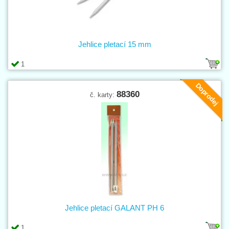
Jehlice pletací 15 mm
1
Doprodej
88360
č. karty:
Jehlice pletací GALANT PH 6
1