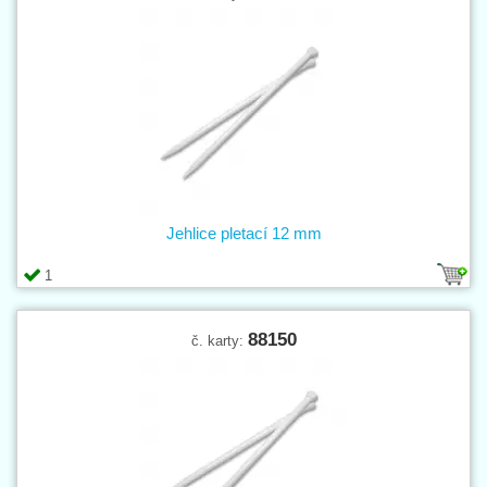
Jehlice pletací 12 mm
1
88150
č. karty: