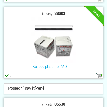
Sleva
88603
č. karty:
Kostice plast metráž 3 mm
2
Poslední navštívené
85538
č. karty: