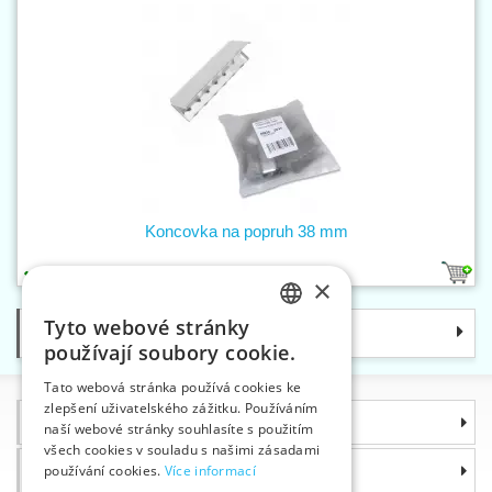
Koncovka na popruh 38 mm
1
×
Tyto webové stránky
Kategorie
CZECH
používají soubory cookie.
SLOVAK
Tato webová stránka používá cookies ke
zlepšení uživatelského zážitku. Používáním
ENGLISH
Informace
naší webové stránky souhlasíte s použitím
GERMAN
všech cookies v souladu s našimi zásadami
Proč si zvolit právě nás
používání cookies.
Více informací