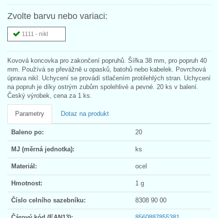
Zvolte barvu nebo variaci:
1111 - nikl
Kovová koncovka pro zakončení popruhů. Šířka 38 mm, pro popruh 40
mm. Používá se převážně u opasků, batohů nebo kabelek. Povrchová
úprava nikl. Uchycení se provádí stlačením protilehlých stran. Uchycení
na popruh je díky ostrým zubům spolehlivé a pevné. 20 ks v balení.
Český výrobek, cena za 1 ks.
Parametry
Dotaz na produkt
Baleno po:
20
MJ (měrná jednotka):
ks
Materiál:
ocel
Hmotnost:
1 g
Číslo celního sazebníku:
8308 90 00
Čárový kód (EAN13):
8560887855381