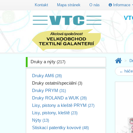
Kontakt
Mapa stránek
O nás
Informace
VTC
D
Druky a nýty
(217)
← háček
Druky AM6
(28)
Druky ostatní/speciální
(3)
Druky PRYM
(31)
Druky ROLAND a WUK
(28)
Lisy, pistony a kleště PRYM
(27)
Lisy, pistony, kleště
(23)
Nýty
(13)
Stiskací patentky kovové
(48)