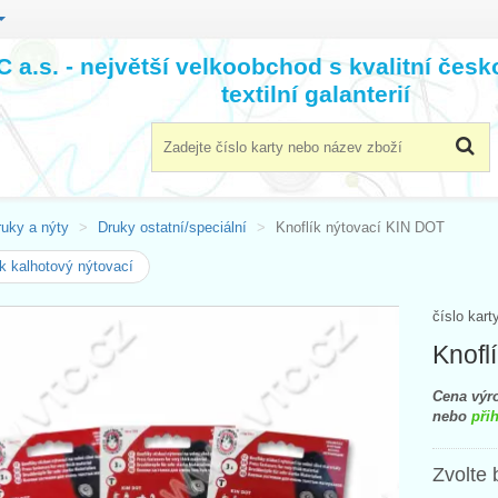
 a.s. - největší velkoobchod s kvalitní čes
textilní galanterií
ruky a nýty
Druky ostatní/speciální
Knoflík nýtovací KIN DOT
 kalhotový nýtovací
číslo kart
Knofl
Cena výro
nebo
přih
Zvolte 