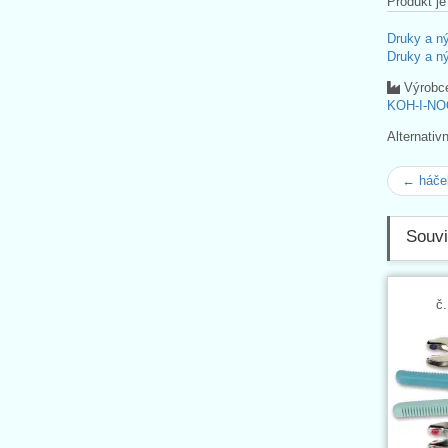
Produkt je
Druky a n
Druky a n
Výrobc
KOH-I-NO
Alternativ
← háček
Souvi
č.