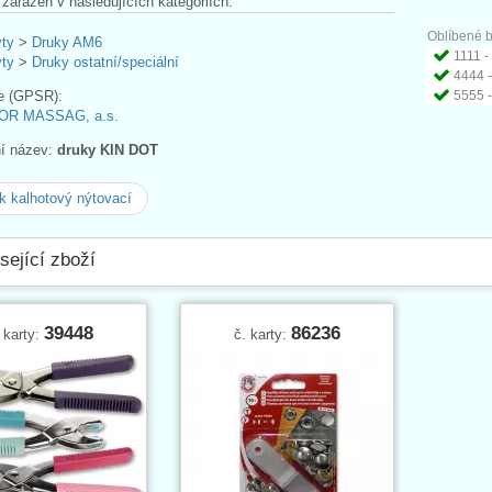
 zařazen v následujících kategoriích:
Oblíbené b
ýty
>
Druky AM6
1111 - 
ýty
>
Druky ostatní/speciální
4444 -
e (GPSR):
5555 -
OR MASSAG, a.s.
ní název:
druky KIN DOT
 kalhotový nýtovací
sející zboží
39448
86236
 karty:
č. karty: