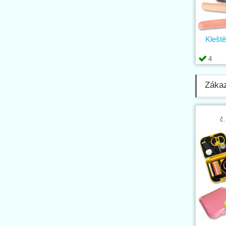
Klešt
4
Zákaz
č.