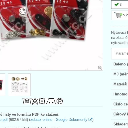
3
Víc
Nýtovací 
na zbraně
nýtovacíh
Parame
Baleno 
MJ (měr
Materiál
Hmotnos
Číslo ce
Čárový 
é listy ve formátu PDF ke stažení:
e.pdf
(602.67 kB) (
zobraz online - Google Dokumenty
)
Skladem