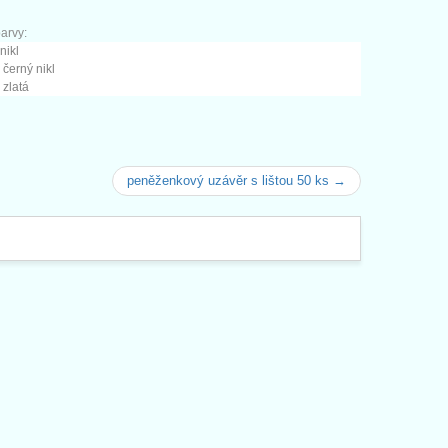
arvy:
nikl
 černý nikl
 zlatá
peněženkový uzávěr s lištou 50 ks →