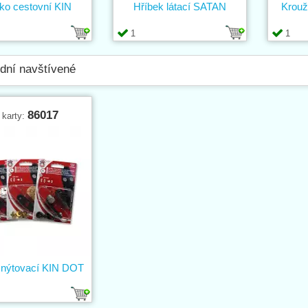
čko cestovní KIN
Hříbek látací SATAN
Krouž
1
1
dní navštívené
86017
 karty:
k nýtovací KIN DOT