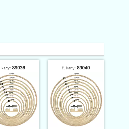
89036
89040
. karty:
č. karty: