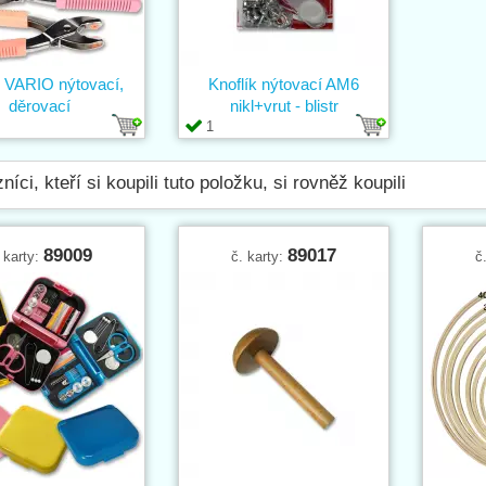
ě VARIO nýtovací,
Knoflík nýtovací AM6
děrovací
nikl+vrut - blistr
1
níci, kteří si koupili tuto položku, si rovněž koupili
89009
89017
 karty:
č. karty:
č