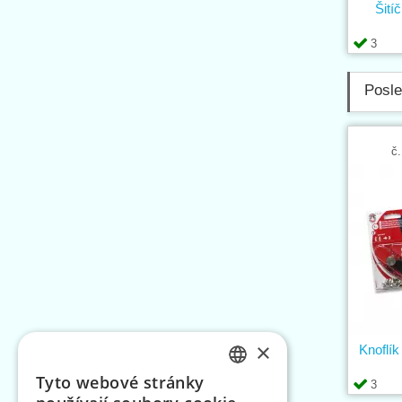
Šití
3
Posle
č.
×
Knoflí
Tyto webové stránky
3
CZECH