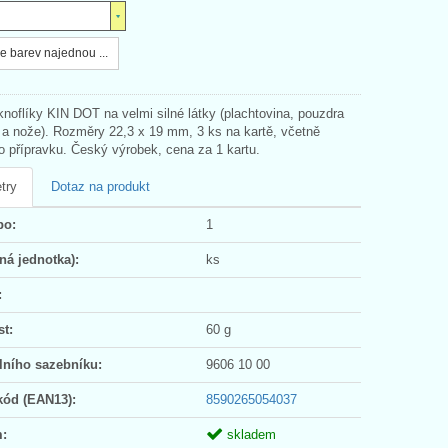
e barev najednou ...
knoflíky KIN DOT na velmi silné látky (plachtovina, pouzdra
 a nože). Rozměry 22,3 x 19 mm, 3 ks na kartě, včetně
o přípravku. Český výrobek, cena za 1 kartu.
try
Dotaz na produkt
po:
1
ná jednotka):
ks
:
t:
60 g
lního sazebníku:
9606 10 00
kód (EAN13):
8590265054037
:
skladem