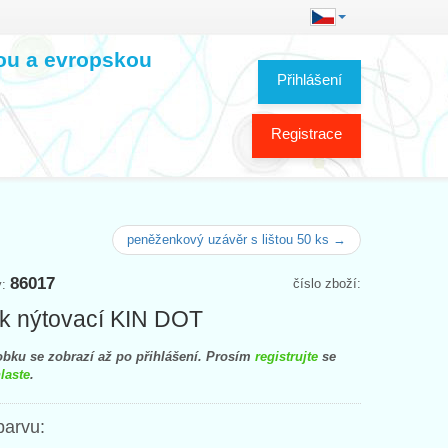
kou a evropskou
Přihlášení
Registrace
peněženkový uzávěr s lištou 50 ks →
86017
číslo zboží:
y:
ík nýtovací KIN DOT
bku se zobrazí až po přihlášení. Prosím
registrujte
se
laste
.
barvu: