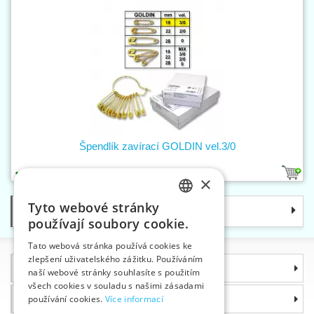
Špendlík zavírací GOLDIN vel.3/0
1
×
Tyto webové stránky
Kategorie
CZECH
používají soubory cookie.
SLOVAK
Tato webová stránka používá cookies ke
zlepšení uživatelského zážitku. Používáním
ENGLISH
Informace
naší webové stránky souhlasíte s použitím
GERMAN
všech cookies v souladu s našimi zásadami
Proč si zvolit právě nás
používání cookies.
Více informací