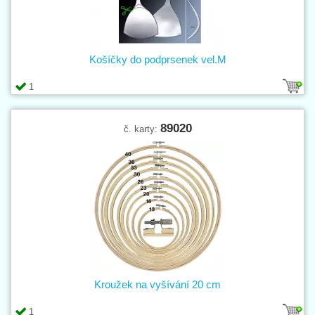
Košíčky do podprsenek vel.M
1
89020
č. karty:
Kroužek na vyšívání 20 cm
1