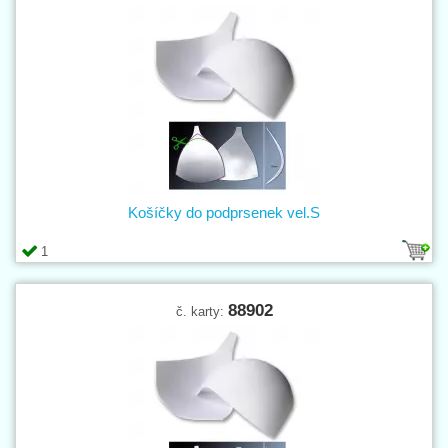
Košíčky do podprsenek vel.S
1
88902
č. karty: