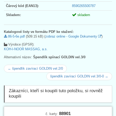
Čárový kód (EAN13):
8590265500787
Skladem:
skladem
Katalogové listy ve formátu PDF ke stažení:
86-5-6e.pdf
(509.15 kB) (
zobraz online - Google Dokumenty
)
Výrobce (GPSR):
KOH-I-NOOR MASSAG, a.s.
Alternativní název:
Špendlík spínací GOLDIN vel.3/0
← špendlík zavírací GOLDIN vel.2/0
špendlík zavírací GOLDIN vel.3/0-0 →
Zákazníci, kteří si koupili tuto položku, si rovněž
koupili
88901
č. karty: