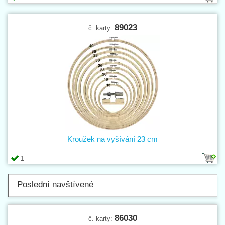
89023
č. karty:
Kroužek na vyšívání 23 cm
1
Poslední navštívené
86030
č. karty: