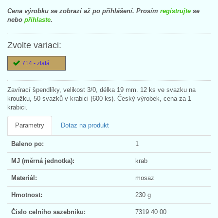
Cena výrobku se zobrazí až po přihlášení. Prosím
registrujte
se
nebo
přihlaste
.
Zvolte variaci:
714 - zlatá
Zavírací špendlíky, velikost 3/0, délka 19 mm. 12 ks ve svazku na
kroužku, 50 svazků v krabici (600 ks). Český výrobek, cena za 1
krabici.
Parametry
Dotaz na produkt
Baleno po:
1
MJ (měrná jednotka):
krab
Materiál:
mosaz
Hmotnost:
230 g
Číslo celního sazebníku:
7319 40 00