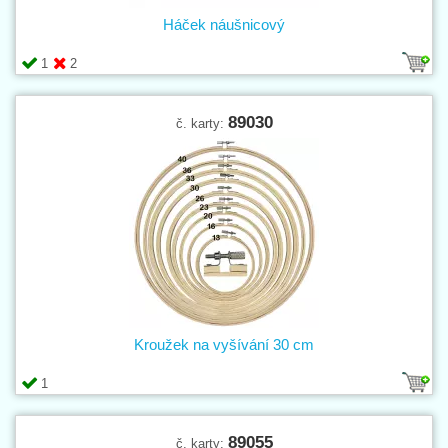
Háček náušnicový
1
2
89030
č. karty:
Kroužek na vyšívání 30 cm
1
89055
č. karty: