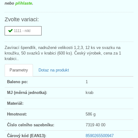
nebo
přihlaste
.
Zvolte variaci:
1111 - nikl
Zavírací špendlík, nadružené velikosti 1,2,3, 12 ks ve svazku na
kroužku, 50 svazků v krabici (600 ks). Český výrobek, cena za 1
krabici..
Parametry
Dotaz na produkt
Baleno po:
1
MJ (měrná jednotka):
krab
Materiál:
Hmotnost:
586 g
Číslo celního sazebníku:
7319 40 00
Čárový kód (EAN13):
8590265500947