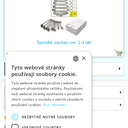
Špendlík zavírací vel. 1-3 nikl
1
×
Tyto webové stránky
Kategorie
CZECH
používají soubory cookie.
SLOVAK
Tato webová stránka používá cookies ke
zlepšení uživatelského zážitku. Používáním
ENGLISH
Informace
naší webové stránky souhlasíte s použitím
GERMAN
všech cookies v souladu s našimi zásadami
Proč si zvolit právě nás
používání cookies.
Více informací
NEZBYTNĚ NUTNÉ SOUBORY
585 051 217
Plzeňská 868, 783 91 Uničov, Česká republika
VÝKONOVÉ SOUBORY