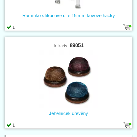
Ramínko silikonové čiré 15 mm kovové háčky
1
89051
č. karty:
Jehelníček dřevěný
1