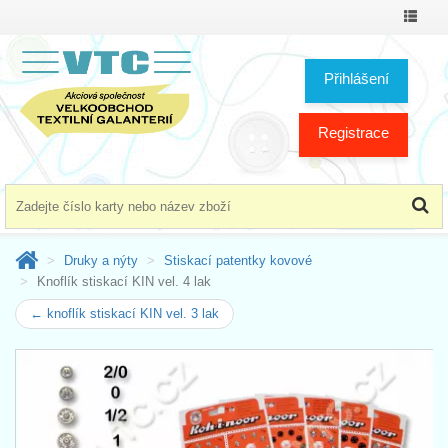
Přepno
menu
Přihlášení
Registrace
Druky a nýty
Stiskací patentky kovové
Knoflík stiskací KIN vel. 4 lak
← knoflík stiskací KIN vel. 3 lak