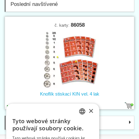
Poslední navštívené
86058
č. karty:
Knoflík stiskací KIN vel. 4 lak
1
×
Tyto webové stránky
Kategorie
CZECH
používají soubory cookie.
SLOVAK
Tato webová stránka používá cookies ke