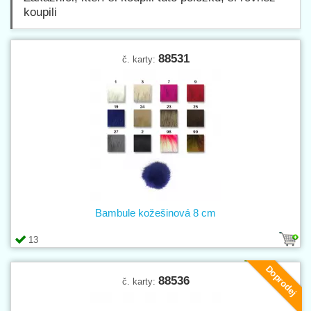
koupili
88531
č. karty:
Bambule kožešinová 8 cm
13
Doprodej
88536
č. karty: