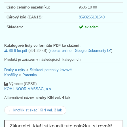
Číslo celního sazebníku:
9606 10 00
Čárový kód (EAN13):
8590265101540
Skladem:
skladem
Katalogové listy ve formátu PDF ke stažení:
86-6-5e.pdf
(391.29 kB) (
zobraz online - Google Dokumenty
)
Produkt je zařazen v následujících kategoriích:
Druky a nýty
>
Stiskací patentky kovové
Knoflíky
>
Patentky
Výrobce (GPSR):
KOH-I-NOOR MASSAG, a.s.
Alternativní název:
druky KIN vel. 4 lak
← knoflík stiskací KIN vel. 3 lak
Zákazníci, kteří si koupili tuto položku, si rovněž