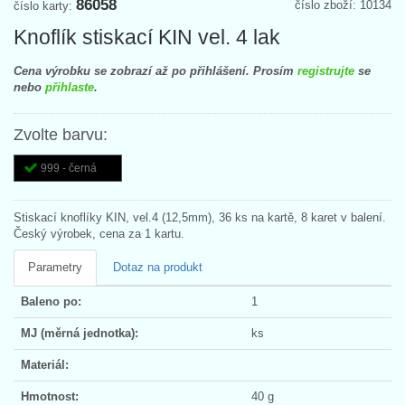
86058
číslo zboží: 10134
číslo karty:
Knoflík stiskací KIN vel. 4 lak
Cena výrobku se zobrazí až po přihlášení. Prosím
registrujte
se
nebo
přihlaste
.
Zvolte barvu:
999 - černá
Stiskací knoflíky KIN, vel.4 (12,5mm), 36 ks na kartě, 8 karet v balení.
Český výrobek, cena za 1 kartu.
Parametry
Dotaz na produkt
Baleno po:
1
MJ (měrná jednotka):
ks
Materiál:
Hmotnost:
40 g