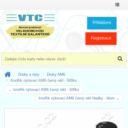
Přepno
menu
Přihlášení
Registrace
Druky a nýty
Druky AM6
Knoflík nýtovací AM6 černý nikl - 500ks
← knoflík nýtovací AM6 černý nikl - 100ks
knoflík nýtovací AM6 černý nikl hladký - blistr →