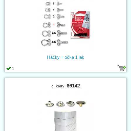
Háčky + očka 1 lak
1
86142
č. karty: