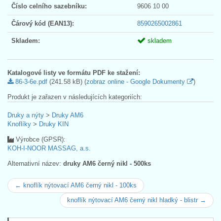
Číslo celního sazebníku:
9606 10 00
Čárový kód (EAN13):
8590265002861
Skladem:
skladem
Katalogové listy ve formátu PDF ke stažení:
86-3-6e.pdf
(241.58 kB) (
zobraz online - Google Dokumenty
)
Produkt je zařazen v následujících kategoriích:
Druky a nýty
>
Druky AM6
Knoflíky
>
Druky KIN
Výrobce (GPSR):
KOH-I-NOOR MASSAG, a.s.
Alternativní název:
druky AM6 černý nikl - 500ks
← knoflík nýtovací AM6 černý nikl - 100ks
knoflík nýtovací AM6 černý nikl hladký - blistr →