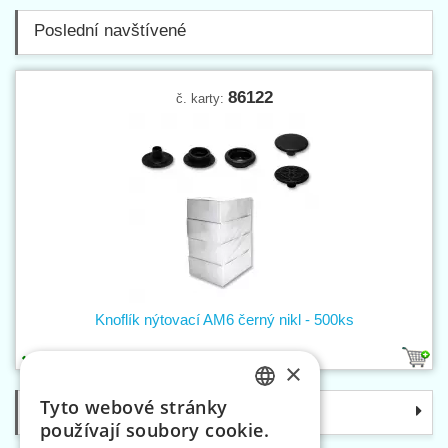
Poslední navštívené
86122
č. karty:
Knoflík nýtovací AM6 černý nikl - 500ks
2
×
Tyto webové stránky
Kategorie
CZECH
používají soubory cookie.
SLOVAK