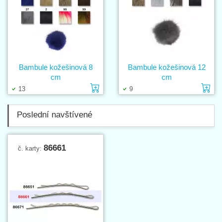
Bambule kožešinová 8
Bambule kožešinová 12
cm
cm
Vložit do košíku
Vl
13
9
Poslední navštívené
86661
č. karty: