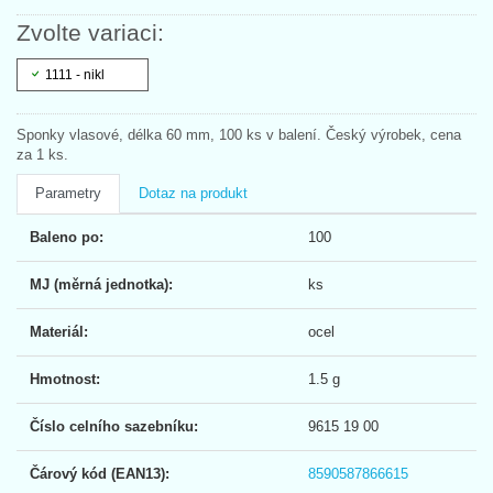
Zvolte variaci:
1111 - nikl
Sponky vlasové, délka 60 mm, 100 ks v balení. Český výrobek, cena
za 1 ks.
Parametry
Dotaz na produkt
Baleno po:
100
MJ (měrná jednotka):
ks
Materiál:
ocel
Hmotnost:
1.5 g
Číslo celního sazebníku:
9615 19 00
Čárový kód (EAN13):
8590587866615