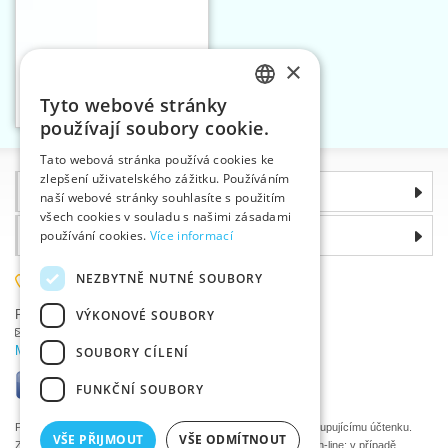
×
Sponky vlasové vel. 6 nikl
Tyto webové stránky
Vložit do košíku
CZECH
1
používají soubory cookie.
SLOVAK
Tato webová stránka používá cookies ke
zlepšení uživatelského zážitku. Používáním
ENGLISH
Informace
naší webové stránky souhlasíte s použitím
GERMAN
všech cookies v souladu s našimi zásadami
Proč si zvolit právě nás
používání cookies.
Více informací
NEZBYTNĚ NUTNÉ SOUBORY
585 051 217
VÝKONOVÉ SOUBORY
Plzeňská 868, 783 91 Uničov, Česká republika
Položit dotaz
|
Nahlásit chybu
Máte problémy s přihlášením ?
SOUBORY CÍLENÍ
FUNKČNÍ SOUBORY
Podle zákona o evidenci tržeb je prodávající povinen vystavit kupujícímu účtenku.
VŠE PŘIJMOUT
VŠE ODMÍTNOUT
Zároveň je povinen zaevidovat přijatou tržbu u správce daně on-line; v případě