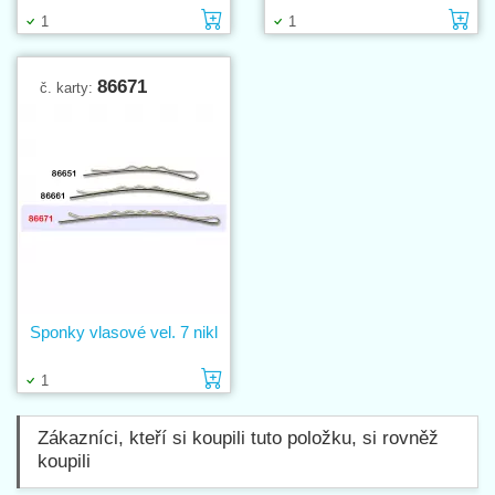
Vložit do košíku
Vl
1
1
86671
č. karty:
Sponky vlasové vel. 7 nikl
Vložit do košíku
1
Zákazníci, kteří si koupili tuto položku, si rovněž
koupili