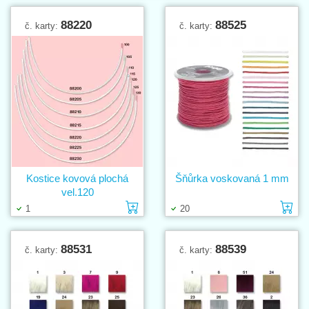
88220
88525
č. karty:
č. karty:
Kostice kovová plochá
Šňůrka voskovaná 1 mm
vel.120
Vložit do košíku
Vl
1
20
88531
88539
č. karty:
č. karty: