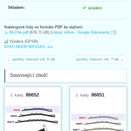
Skladem:
skladem
Katalogové listy ve formátu PDF ke stažení:
84-2-6e.pdf
(676.71 kB) (
zobraz online - Google Dokumenty
)
Výrobce (GPSR):
KOH-I-NOOR MASSAG, a.s.
← sponky vlasové vel. 6 lak
sponky vlasové vel. 7 lak →
Související zboží
86652
86651
č. karty:
č. karty: