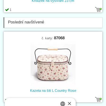
Kroužek na vyšívání 23 cm
1
Poslední navštívené
87068
č. karty:
Kazeta na šití L Country Rose
1
×