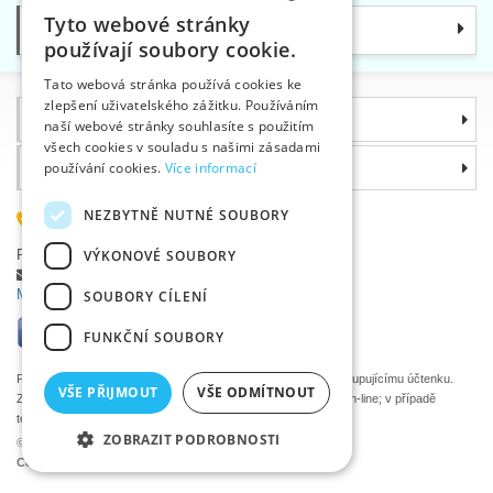
Tyto webové stránky
Kategorie
CZECH
používají soubory cookie.
SLOVAK
Tato webová stránka používá cookies ke
zlepšení uživatelského zážitku. Používáním
ENGLISH
Informace
naší webové stránky souhlasíte s použitím
GERMAN
všech cookies v souladu s našimi zásadami
Proč si zvolit právě nás
používání cookies.
Více informací
NEZBYTNĚ NUTNÉ SOUBORY
585 051 217
Plzeňská 868, 783 91 Uničov, Česká republika
VÝKONOVÉ SOUBORY
Položit dotaz
|
Nahlásit chybu
Máte problémy s přihlášením ?
SOUBORY CÍLENÍ
FUNKČNÍ SOUBORY
Podle zákona o evidenci tržeb je prodávající povinen vystavit kupujícímu účtenku.
VŠE PŘIJMOUT
VŠE ODMÍTNOUT
Zároveň je povinen zaevidovat přijatou tržbu u správce daně on-line; v případě
technického výpadku pak nejpozději do 48 hodin.
ZOBRAZIT PODROBNOSTI
©2026 Velkoobchod textilní galanterie VTC a.s., Uničov
Ceny se zobrazí po přihlášení.