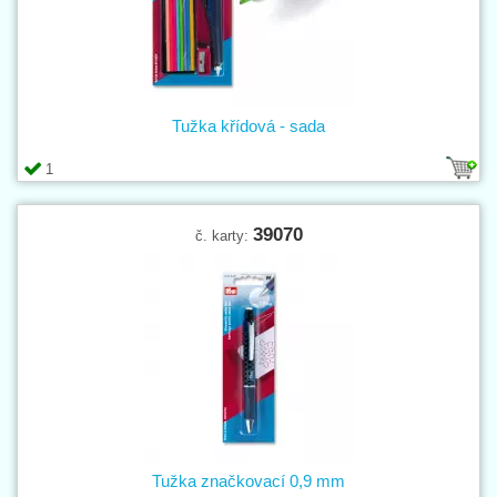
Tužka křídová - sada
1
39070
č. karty:
Tužka značkovací 0,9 mm