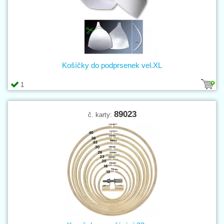
Košíčky do podprsenek vel.XL
1
89023
č. karty: