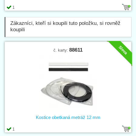
1
Zákazníci, kteří si koupili tuto položku, si rovněž
koupili
Sleva
88611
č. karty:
Kostice obetkaná metráž 12 mm
1