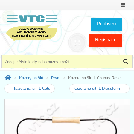
Přepno
menu
Přihlášení
Registrace
Kazety na šití
Prym
Kazeta na šití L Country Rose
← kazeta na šití L Cats
kazeta na šití L Dressform →