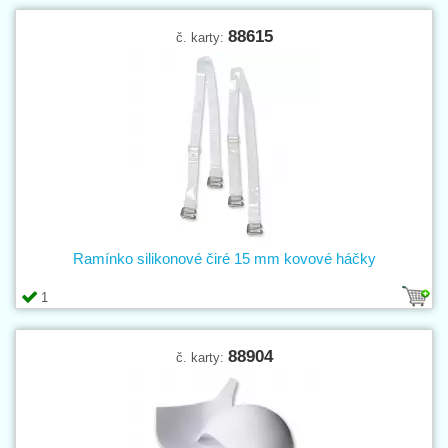
88615
č. karty:
Ramínko silikonové čiré 15 mm kovové háčky
1
88904
č. karty: