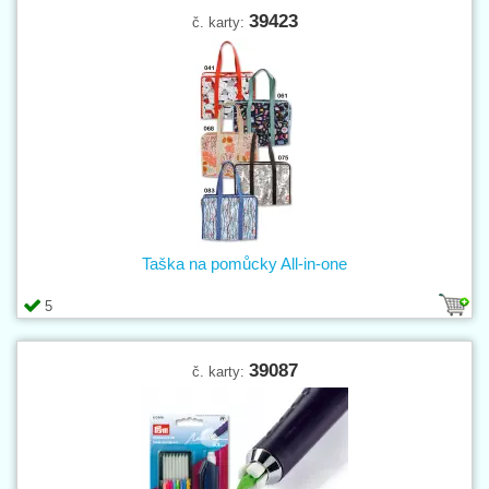
39423
č. karty:
Taška na pomůcky All-in-one
5
39087
č. karty: