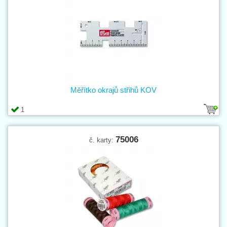
Měřítko okrajů střihů KOV
1
75006
č. karty: