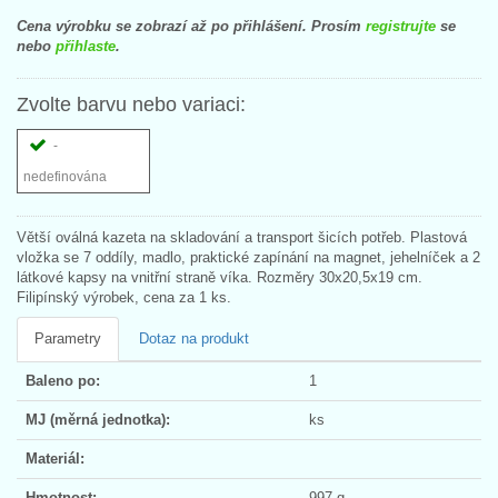
Cena výrobku se zobrazí až po přihlášení. Prosím
registrujte
se
nebo
přihlaste
.
Zvolte barvu nebo variaci:
-
nedefinována
Větší oválná kazeta na skladování a transport šicích potřeb. Plastová
vložka se 7 oddíly, madlo, praktické zapínání na magnet, jehelníček a 2
látkové kapsy na vnitřní straně víka. Rozměry 30x20,5x19 cm.
Filipínský výrobek, cena za 1 ks.
Parametry
Dotaz na produkt
Baleno po:
1
MJ (měrná jednotka):
ks
Materiál:
Hmotnost:
997 g