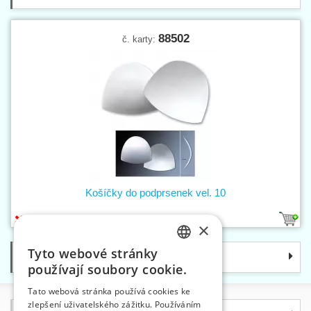
88502
č. karty:
Košíčky do podprsenek vel. 10
1
×
Tyto webové stránky
Kategorie
CZECH
používají soubory cookie.
SLOVAK
Tato webová stránka používá cookies ke
zlepšení uživatelského zážitku. Používáním
ENGLISH