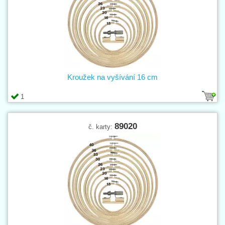
Kroužek na vyšívání 16 cm
1
89020
č. karty: