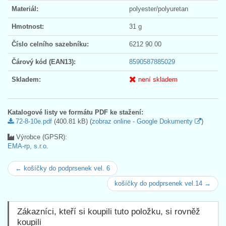
Materiál:
polyester/polyuretan
Hmotnost:
31 g
Číslo celního sazebníku:
6212 90 00
Čárový kód (EAN13):
8590587885029
Skladem:
není skladem
Katalogové listy ve formátu PDF ke stažení:
72-8-10e.pdf
(400.81 kB) (
zobraz online - Google Dokumenty
)
Výrobce (GPSR):
EMA-rp, s.r.o.
← košíčky do podprsenek vel. 6
košíčky do podprsenek vel.14 →
Zákazníci, kteří si koupili tuto položku, si rovněž
koupili