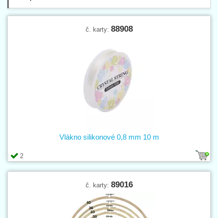
88908
č. karty:
Vlákno silikonové 0,8 mm 10 m
2
89016
č. karty: