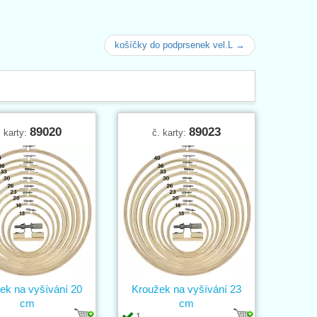
košíčky do podprsenek vel.L →
89020
89023
. karty:
č. karty:
ek na vyšívání 20
Kroužek na vyšívání 23
cm
cm
1