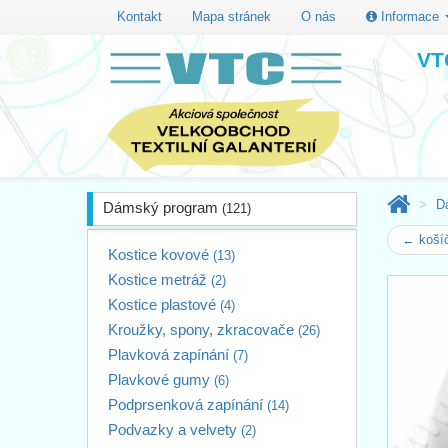
Kontakt
Mapa stránek
O nás
Informace
VTC
D
Dámský program
(121)
← košíč
Kostice kovové
(13)
Kostice metráž
(2)
Kostice plastové
(4)
Kroužky, spony, zkracovače
(26)
Plavková zapínání
(7)
Plavkové gumy
(6)
Podprsenková zapínání
(14)
Podvazky a velvety
(2)