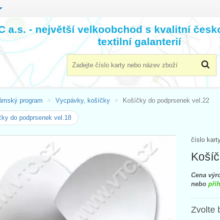
 a.s. - největší velkoobchod s kvalitní čes
textilní galanterií
ámský program
Vycpávky, košíčky
Košíčky do podprsenek vel.22
ky do podprsenek vel.18
číslo kart
Košíč
Cena výro
nebo
přih
Zvolte 