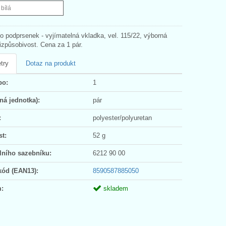
 bílá
o podprsenek - vyjímatelná vkladka, vel. 115/22, výborná
izpůsobivost. Cena za 1 pár.
try
Dotaz na produkt
po:
1
ná jednotka):
pár
:
polyester/polyuretan
t:
52 g
lního sazebníku:
6212 90 00
kód (EAN13):
8590587885050
:
skladem