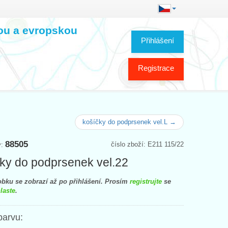
kou a evropskou
Přihlášení
Registrace
košíčky do podprsenek vel.L →
88505
číslo zboží: E211 115/22
y:
ky do podprsenek vel.22
bku se zobrazí až po přihlášení. Prosím
registrujte
se
laste
.
barvu: