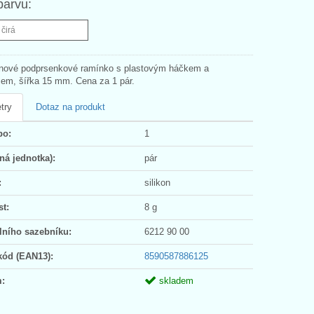
barvu:
 čirá
konové podprsenkové ramínko s plastovým háčkem a
em, šířka 15 mm. Cena za 1 pár.
try
Dotaz na produkt
po:
1
ná jednotka):
pár
:
silikon
t:
8 g
lního sazebníku:
6212 90 00
kód (EAN13):
8590587886125
:
skladem