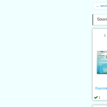
← ramín
Souvi
č.
Ramínk
1