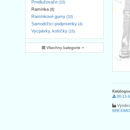
Prodlužovače
(10)
Ramínka
(8)
Ramínkové gumy
(10)
Samodržící podprsenky
(4)
Vycpávky, košíčky
(15)
Všechny kategorie
Katalogov
80-13-3
Výrobc
BREXIMO s