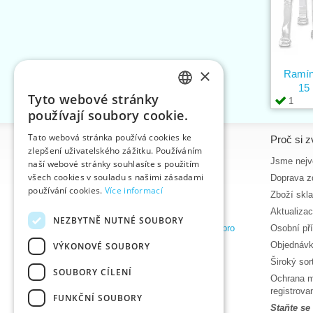
×
Ramínk
15
Tyto webové stránky
1
CZECH
používají soubory cookie.
SLOVAK
Tato webová stránka používá cookies ke
Informace
Proč si z
zlepšení uživatelského zážitku. Používáním
ENGLISH
Úvodní strana
Jsme nejvě
naší webové stránky souhlasíte s použitím
GERMAN
všech cookies v souladu s našimi zásadami
Kontakt
Doprava z
používání cookies.
Více informací
Mapa stránek
Zboží skl
O nás
Aktualiza
NEZBYTNĚ NUTNÉ SOUBORY
Obchodní podmínky e-shopu VTC, a.s. pro
Osobní př
zákazníky z České republiky
Objednávk
VÝKONOVÉ SOUBORY
Zásady ochrany osobních údajů
Široký so
SOUBORY CÍLENÍ
Nápověda
Ochrana m
Ke stažení
registrov
FUNKČNÍ SOUBORY
Termíny naskladnění
Staňte se