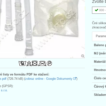
Zvolte 
000 -
Čiré sili
zkracovač
Parame
Baleno 
MJ (měr
Materiál
Hmotnos
é listy ve formátu PDF ke stažení:
Číslo ce
e.pdf
(726.74 kB) (
zobraz online - Google Dokumenty
)
e (GPSR):
Čárový 
.r.o.
Skladem