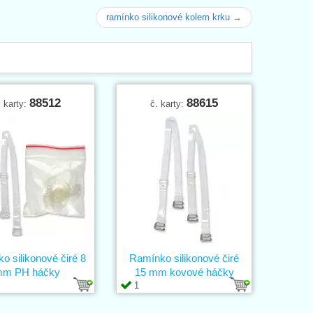
ramínko silikonové kolem krku →
88512
88615
. karty:
č. karty:
o silikonové čiré 8
Ramínko silikonové čiré
m PH háčky
15 mm kovové háčky
1