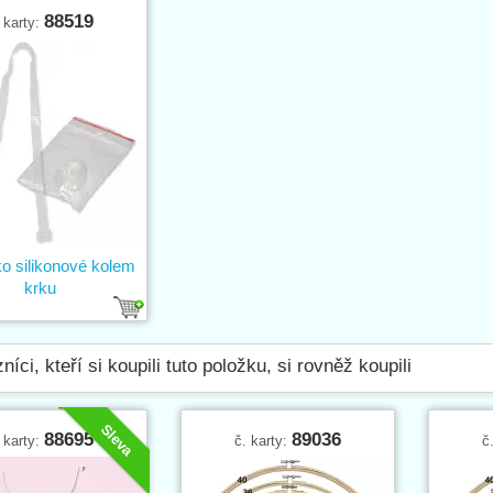
88519
 karty:
o silikonové kolem
krku
níci, kteří si koupili tuto položku, si rovněž koupili
Sleva
88695
89036
 karty:
č. karty:
č