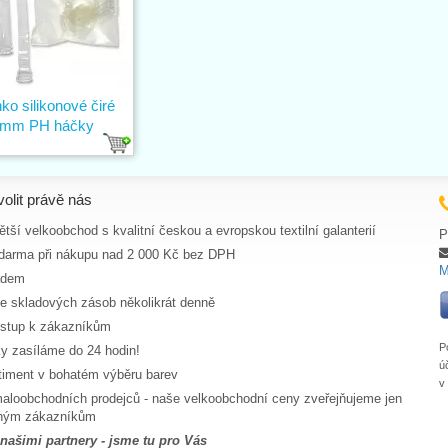
o silikonové čiré
 mm PH háčky
volit právě nás
tší velkoobchod s kvalitní českou a evropskou textilní galanterií
P
darma při nákupu nad 2 000 Kč bez DPH
M
adem
ce skladových zásob několikrát denně
ístup k zákazníkům
P
y zasíláme do 24 hodin!
ú
rtiment v bohatém výběru barev
v
aloobchodních prodejců - naše velkoobchodní ceny zveřejňujeme jen
aným zákazníkům
 našimi partnery - jsme tu pro Vás