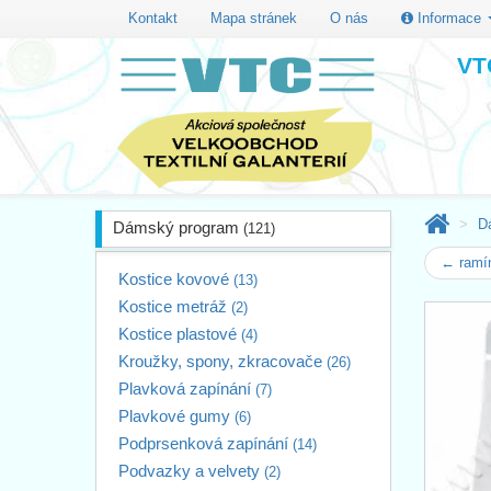
Kontakt
Mapa stránek
O nás
Informace
VTC
D
Dámský program
(121)
← ramín
Kostice kovové
(13)
Kostice metráž
(2)
Kostice plastové
(4)
Kroužky, spony, zkracovače
(26)
Plavková zapínání
(7)
Plavkové gumy
(6)
Podprsenková zapínání
(14)
Podvazky a velvety
(2)