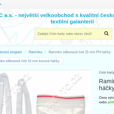
 a.s. - největší velkoobchod s kvalitní čes
textilní galanterií
ámský program
Ramínka
Ramínko silikonové čiré 15 mm PH háčky
ko silikonové čiré 15 mm kovové háčky
číslo kart
Ramín
háčk
Cena výro
nebo
přih