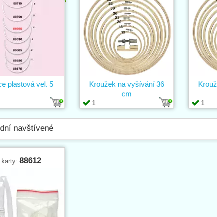
ce plastová vel. 5
Kroužek na vyšívání 36
Krouž
cm
1
1
dní navštívené
88612
 karty: