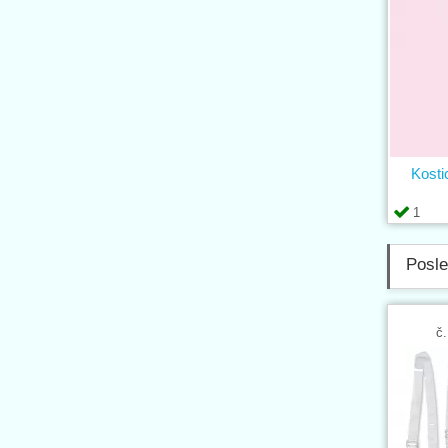
Kosti
1
Posle
č.