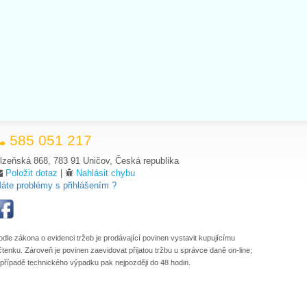
585 051 217
lzeňská 868, 783 91 Uničov, Česká republika
Položit dotaz
|
Nahlásit chybu
áte problémy s přihlášením ?
odle zákona o evidenci tržeb je prodávající povinen vystavit kupujícímu
čtenku. Zároveň je povinen zaevidovat přijatou tržbu u správce daně on-line;
 případě technického výpadku pak nejpozději do 48 hodin.