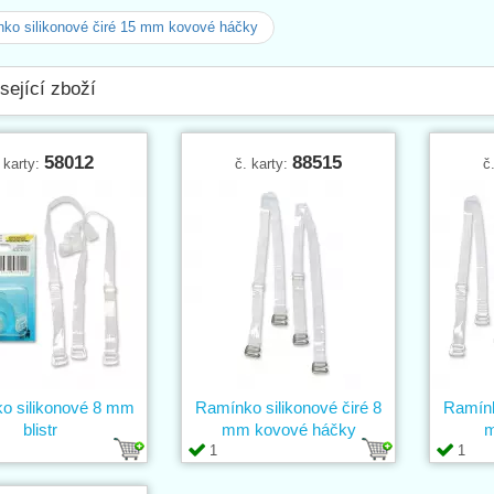
ko silikonové čiré 15 mm kovové háčky
sející zboží
58012
88515
 karty:
č. karty:
č
o silikonové 8 mm
Ramínko silikonové čiré 8
Ramínk
blistr
mm kovové háčky
m
1
1