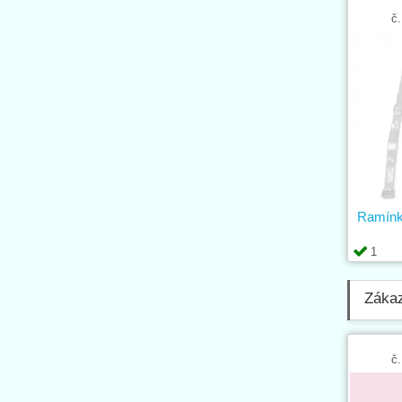
č.
Ramínk
1
Zákaz
č.