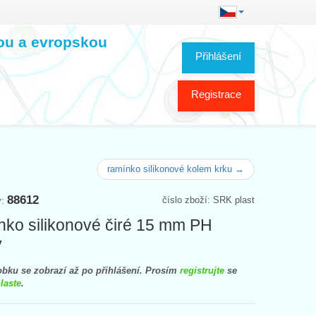
kou a evropskou
Přihlášení
Registrace
ramínko silikonové kolem krku →
88612
číslo zboží: SRK plast
y:
ko silikonové čiré 15 mm PH
y
bku se zobrazí až po přihlášení. Prosím
registrujte
se
laste
.