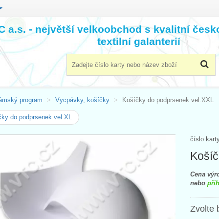
 a.s. - největší velkoobchod s kvalitní čes
textilní galanterií
ámský program
Vycpávky, košíčky
Košíčky do podprsenek vel.XXL
ky do podprsenek vel.XL
číslo kart
Košíč
Cena výro
nebo
přih
Zvolte 