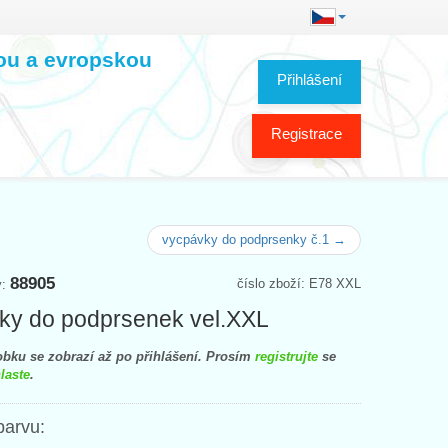
kou a evropskou
Přihlášení
Registrace
vycpávky do podprsenky č.1 →
88905
číslo zboží: E78 XXL
y:
ky do podprsenek vel.XXL
bku se zobrazí až po přihlášení. Prosím
registrujte
se
laste
.
barvu: