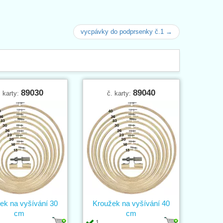
vycpávky do podprsenky č.1 →
89030
89040
. karty:
č. karty:
ek na vyšívání 30
Kroužek na vyšívání 40
cm
cm
1