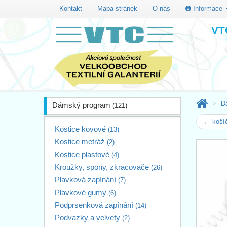
Kontakt
Mapa stránek
O nás
Informace
VTC
D
Dámský program
(121)
← košíč
Kostice kovové
(13)
Kostice metráž
(2)
Kostice plastové
(4)
Kroužky, spony, zkracovače
(26)
Plavková zapínání
(7)
Plavkové gumy
(6)
Podprsenková zapínání
(14)
Podvazky a velvety
(2)