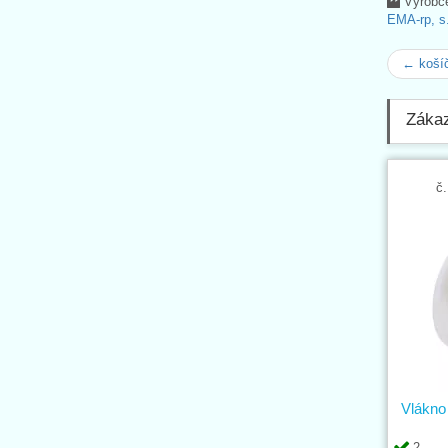
Výrobc
EMA-rp, s.
← košíč
Zákaz
č.
Vlákno
2