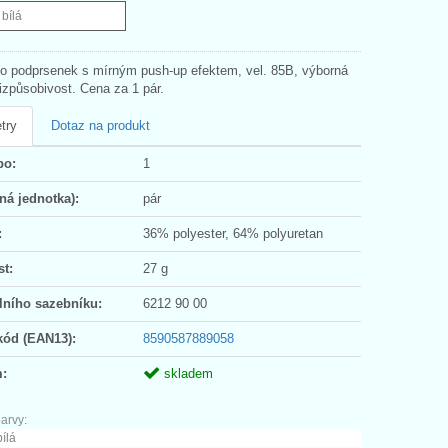
 bílá
o podprsenek s mírným push-up efektem, vel. 85B, výborná
izpůsobivost. Cena za 1 pár.
try
Dotaz na produkt
po:
1
ná jednotka):
pár
:
36% polyester, 64% polyuretan
t:
27 g
lního sazebníku:
6212 90 00
kód (EAN13):
8590587889058
:
skladem
arvy:
bílá