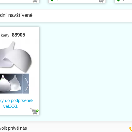
dní navštívené
88905
 karty:
ky do podprsenek
vel.XXL
volit právě nás