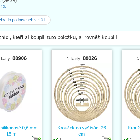
e (GPSR):
r.o.
ky do podprsenek vel.XL
níci, kteří si koupili tuto položku, si rovněž koupili
88906
89026
 karty:
č. karty:
č
 silikonové 0,6 mm
Kroužek na vyšívání 26
Krouž
15 m
cm
1
1