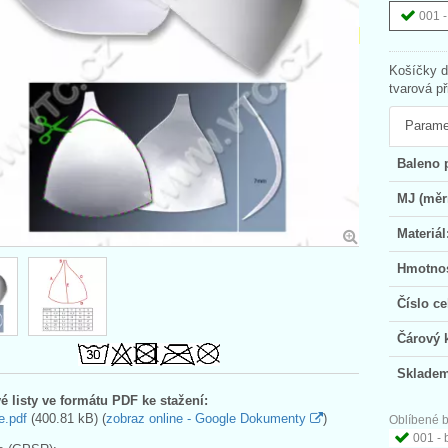
001 -
Košíčky d
tvarová př
Parame
Baleno 
MJ (měr
Materiál
Hmotnos
Číslo ce
Čárový 
Skladem
é listy ve formátu PDF ke stažení:
e.pdf
(400.81 kB) (
zobraz online - Google Dokumenty
)
Oblíbené b
001 - 