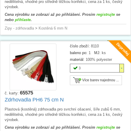
nedělitelná, vhodné pro středně těžkou konfekci, cena za 1 ks, český
výrobek.
Cena výrobku se zobrazí až po přihlášení. Prosím
registrujte
se
nebo
přihlaste
.
Zipy - zdrhovadla
>
Kostěná 6 mm N
Doprodej
číslo zboží:
8110
baleno po:
1
MJ:
ks
materiál:
100% polyester
3
Více barev najednou ...
65575
č. karty:
Zdrhovadla PH6 75 cm N
Plastová (kostěná) zdrhovadla pro svrchní ošacení, šíře zubů 6 mm,
nedělitelná, vhodné pro středně těžkou konfekci, cena za 1 ks, český
výrobek.
Cena výrobku se zobrazí až po přihlášení. Prosím
registrujte
se