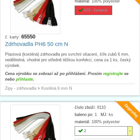
materiál:
100% polyester
975 - červená
65550
č. karty:
Zdrhovadla PH6 50 cm N
Plastová (kostěná) zdrhovadla pro svrchní ošacení, šíře zubů 6 mm,
nedělitelná, vhodné pro středně těžkou konfekci, cena za 1 ks, český
výrobek.
Cena výrobku se zobrazí až po přihlášení. Prosím
registrujte
se
nebo
přihlaste
.
Zipy - zdrhovadla
>
Kostěná 6 mm N
Doprodej
číslo zboží:
8110
baleno po:
1
MJ:
ks
materiál:
100% polyester
2