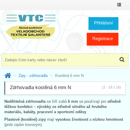
Přepno
menu
Přihlášení
Registrace
Zipy - zdrhovadla
Kostěná 6 mm N
Zdrhovadla kostěná 6 mm N
(1 - 16 z 16)
Nedělitelná zdrhovadla
se šíří zubů
6 mm
se používají pro
středně
těžkou konfekci
–
výrobky ze středně silného až hrubého
materiálu, kabáty, pracovní a sportovní oděvy
.
Plastové (kostěné) zipy
mají
vysokou životnost
a
nízkou hmotnost
(proti zipům kovovým).