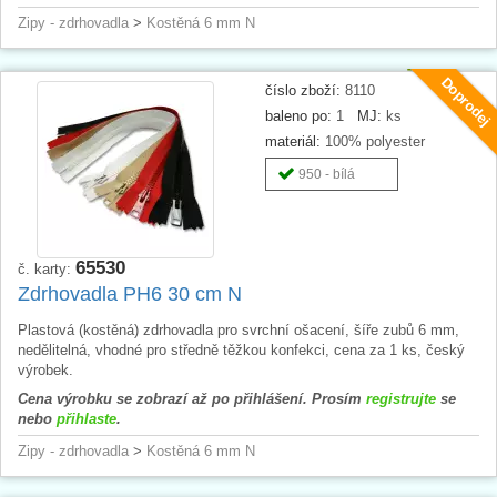
Zipy - zdrhovadla
>
Kostěná 6 mm N
Doprodej
číslo zboží:
8110
baleno po:
1
MJ:
ks
materiál:
100% polyester
950 - bílá
65530
č. karty:
Zdrhovadla PH6 30 cm N
Plastová (kostěná) zdrhovadla pro svrchní ošacení, šíře zubů 6 mm,
nedělitelná, vhodné pro středně těžkou konfekci, cena za 1 ks, český
výrobek.
Cena výrobku se zobrazí až po přihlášení. Prosím
registrujte
se
nebo
přihlaste
.
Zipy - zdrhovadla
>
Kostěná 6 mm N