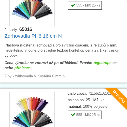
555 - MIX 25 ks
65016
č. karty:
Zdrhovadla PH6 16 cm N
Plastová (kostěná) zdrhovadla pro svrchní ošacení, šíře zubů 6 mm,
nedělitelná, vhodné pro středně těžkou konfekci, cena za 1 ks, český
výrobek.
Cena výrobku se zobrazí až po přihlášení. Prosím
registrujte
se
nebo
přihlaste
.
Zipy - zdrhovadla
>
Kostěná 6 mm N
Doprodej
číslo zboží:
711562132018
baleno po:
25
MJ:
ks
materiál:
100% polyester
555 - MIX 25 ks