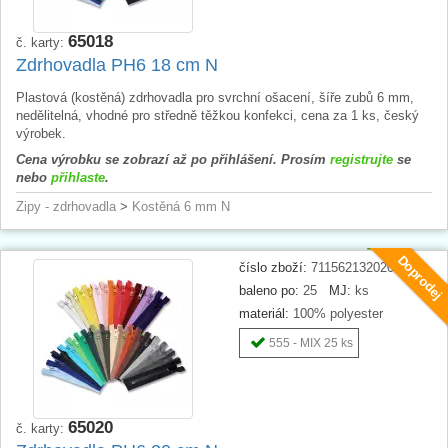
65018
č. karty:
Zdrhovadla PH6 18 cm N
Plastová (kostěná) zdrhovadla pro svrchní ošacení, šíře zubů 6 mm,
nedělitelná, vhodné pro středně těžkou konfekci, cena za 1 ks, český
výrobek.
Cena výrobku se zobrazí až po přihlášení. Prosím
registrujte
se
nebo
přihlaste
.
Zipy - zdrhovadla
>
Kostěná 6 mm N
Doprodej
číslo zboží:
711562132020
baleno po:
25
MJ:
ks
materiál:
100% polyester
555 - MIX 25 ks
65020
č. karty: