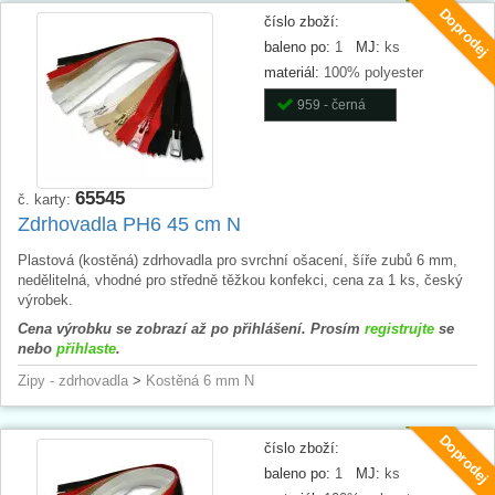
Doprodej
číslo zboží:
baleno po:
1
MJ:
ks
materiál:
100% polyester
959 - černá
65545
č. karty:
Zdrhovadla PH6 45 cm N
Plastová (kostěná) zdrhovadla pro svrchní ošacení, šíře zubů 6 mm,
nedělitelná, vhodné pro středně těžkou konfekci, cena za 1 ks, český
výrobek.
Cena výrobku se zobrazí až po přihlášení. Prosím
registrujte
se
nebo
přihlaste
.
Zipy - zdrhovadla
>
Kostěná 6 mm N
Doprodej
číslo zboží:
baleno po:
1
MJ:
ks