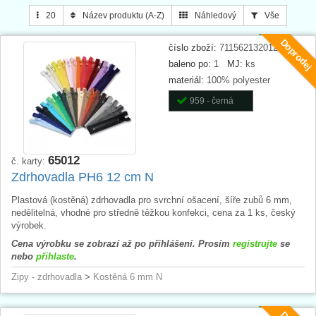
20
Název produktu (A-Z)
Náhledový
Vše
Doprodej
číslo zboží:
711562132012
baleno po:
1
MJ:
ks
materiál:
100% polyester
959 - černá
65012
č. karty:
Zdrhovadla PH6 12 cm N
Plastová (kostěná) zdrhovadla pro svrchní ošacení, šíře zubů 6 mm,
nedělitelná, vhodné pro středně těžkou konfekci, cena za 1 ks, český
výrobek.
Cena výrobku se zobrazí až po přihlášení. Prosím
registrujte
se
nebo
přihlaste
.
Zipy - zdrhovadla
>
Kostěná 6 mm N