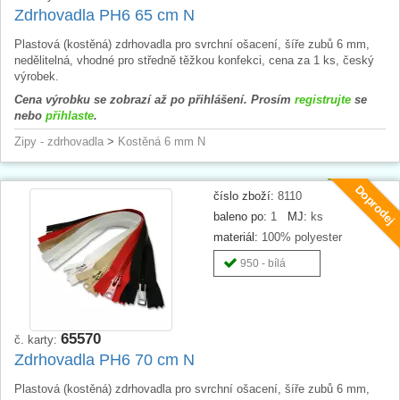
Zdrhovadla PH6 65 cm N
Plastová (kostěná) zdrhovadla pro svrchní ošacení, šíře zubů 6 mm,
nedělitelná, vhodné pro středně těžkou konfekci, cena za 1 ks, český
výrobek.
Cena výrobku se zobrazí až po přihlášení. Prosím
registrujte
se
nebo
přihlaste
.
Zipy - zdrhovadla
>
Kostěná 6 mm N
Doprodej
číslo zboží:
8110
baleno po:
1
MJ:
ks
materiál:
100% polyester
950 - bílá
65570
č. karty:
Zdrhovadla PH6 70 cm N
Plastová (kostěná) zdrhovadla pro svrchní ošacení, šíře zubů 6 mm,