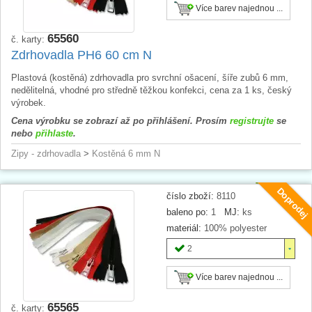
Více barev najednou ...
65560
č. karty:
Zdrhovadla PH6 60 cm N
Plastová (kostěná) zdrhovadla pro svrchní ošacení, šíře zubů 6 mm,
nedělitelná, vhodné pro středně těžkou konfekci, cena za 1 ks, český
výrobek.
Cena výrobku se zobrazí až po přihlášení. Prosím
registrujte
se
nebo
přihlaste
.
Zipy - zdrhovadla
>
Kostěná 6 mm N
Doprodej
číslo zboží:
8110
baleno po:
1
MJ:
ks
materiál:
100% polyester
2
Více barev najednou ...
65565
č. karty: