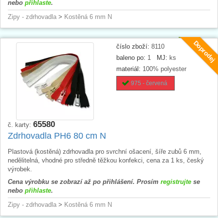
nebo
přihlaste
.
Zipy - zdrhovadla
>
Kostěná 6 mm N
Doprodej
číslo zboží:
8110
baleno po:
1
MJ:
ks
materiál:
100% polyester
975 - červená
65580
č. karty:
Zdrhovadla PH6 80 cm N
Plastová (kostěná) zdrhovadla pro svrchní ošacení, šíře zubů 6 mm,
nedělitelná, vhodné pro středně těžkou konfekci, cena za 1 ks, český
výrobek.
Cena výrobku se zobrazí až po přihlášení. Prosím
registrujte
se
nebo
přihlaste
.
Zipy - zdrhovadla
>
Kostěná 6 mm N