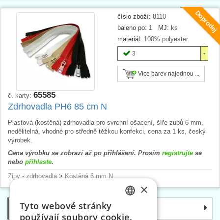
Doprodej
číslo zboží:
8110
baleno po:
1
MJ:
ks
materiál:
100% polyester
3
Více barev najednou ...
65585
č. karty:
Zdrhovadla PH6 85 cm N
Plastová (kostěná) zdrhovadla pro svrchní ošacení, šíře zubů 6 mm,
nedělitelná, vhodné pro středně těžkou konfekci, cena za 1 ks, český
výrobek.
Cena výrobku se zobrazí až po přihlášení. Prosím
registrujte
se
nebo
přihlaste
.
Zipy - zdrhovadla
>
Kostěná 6 mm N
×
Tyto webové stránky
Kategorie
CZECH
používají soubory cookie.