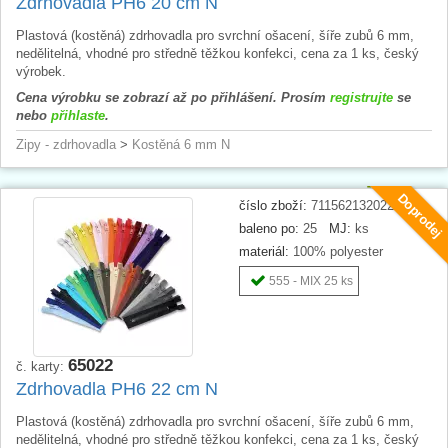
Zdrhovadla PH6 20 cm N
Plastová (kostěná) zdrhovadla pro svrchní ošacení, šíře zubů 6 mm,
nedělitelná, vhodné pro středně těžkou konfekci, cena za 1 ks, český
výrobek.
Cena výrobku se zobrazí až po přihlášení. Prosím
registrujte
se
nebo
přihlaste
.
Zipy - zdrhovadla
>
Kostěná 6 mm N
Doprodej
číslo zboží:
711562132022
baleno po:
25
MJ:
ks
materiál:
100% polyester
555 - MIX 25 ks
65022
č. karty:
Zdrhovadla PH6 22 cm N
Plastová (kostěná) zdrhovadla pro svrchní ošacení, šíře zubů 6 mm,
nedělitelná, vhodné pro středně těžkou konfekci, cena za 1 ks, český