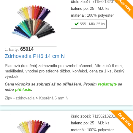
Doprodej
číslo zboží:
711562132014
baleno po:
25
MJ:
ks
materiál:
100% polyester
555 - MIX 25 ks
65014
č. karty:
Zdrhovadla PH6 14 cm N
Plastová (kostěná) zdrhovadla pro svrchní ošacení, šíře zubů 6 mm,
nedělitelná, vhodné pro středně těžkou konfekci, cena za 1 ks, český
výrobek.
Cena výrobku se zobrazí až po přihlášení. Prosím
registrujte
se
nebo
přihlaste
.
Zipy - zdrhovadla
>
Kostěná 6 mm N
Doprodej
číslo zboží:
711562132016
baleno po:
25
MJ:
ks
materiál:
100% polyester