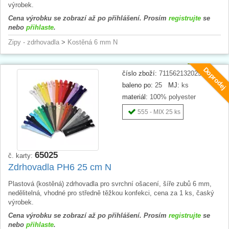
výrobek.
Cena výrobku se zobrazí až po přihlášení. Prosím
registrujte
se
nebo
přihlaste
.
Zipy - zdrhovadla
>
Kostěná 6 mm N
Doprodej
číslo zboží:
711562132025
baleno po:
25
MJ:
ks
materiál:
100% polyester
555 - MIX 25 ks
65025
č. karty:
Zdrhovadla PH6 25 cm N
Plastová (kostěná) zdrhovadla pro svrchní ošacení, šíře zubů 6 mm,
nedělitelná, vhodné pro středně těžkou konfekci, cena za 1 ks, časký
výrobek.
Cena výrobku se zobrazí až po přihlášení. Prosím
registrujte
se
nebo
přihlaste
.