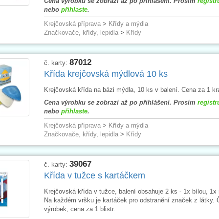
Cena výrobku se zobrazí až po přihlášení. Prosím
registr
nebo
přihlaste
.
Krejčovská příprava
>
Křídy a mýdla
Značkovače, křídy, lepidla
>
Křídy
87012
č. karty:
Křída krejčovská mýdlová 10 ks
Krejčovská křída na bázi mýdla, 10 ks v balení. Cena za 1 kr
Cena výrobku se zobrazí až po přihlášení. Prosím
registr
nebo
přihlaste
.
Krejčovská příprava
>
Křídy a mýdla
Značkovače, křídy, lepidla
>
Křídy
39067
č. karty:
Křída v tužce s kartáčkem
Krejčovská křída v tužce, balení obsahuje 2 ks - 1x bílou, 1x
Na každém vršku je kartáček pro odstranění značek z látky. 
výrobek, cena za 1 blistr.