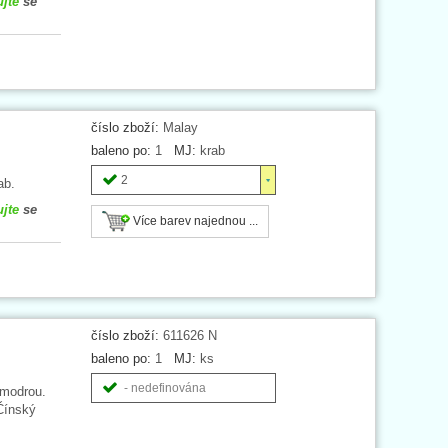
ujte
se
číslo zboží:
Malay
baleno po:
1
MJ:
krab
2
ab.
ujte
se
Více barev najednou ...
číslo zboží:
611626 N
baleno po:
1
MJ:
ks
- nedefinována
 modrou.
Čínský