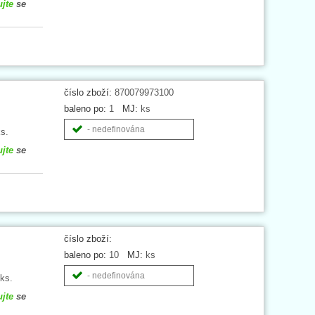
ujte
se
číslo zboží:
870079973100
baleno po:
1
MJ:
ks
- nedefinována
s.
ujte
se
číslo zboží:
baleno po:
10
MJ:
ks
- nedefinována
ks.
ujte
se