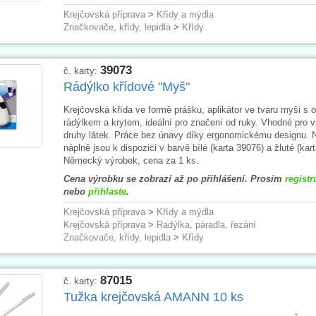
Krejčovská příprava
>
Křídy a mýdla
Značkovače, křídy, lepidla
>
Křídy
39073
č. karty:
Rádýlko křídové "Myš"
Krejčovská křída ve formě prášku, aplikátor ve tvaru myši s
rádýlkem a krytem, ideální pro značení od ruky. Vhodné pro 
druhy látek. Práce bez únavy díky ergonomickému designu. 
náplně jsou k dispozici v barvě bílé (karta 39076) a žluté (kar
Německý výrobek, cena za 1 ks.
Cena výrobku se zobrazí až po přihlášení. Prosím
registr
nebo
přihlaste
.
Krejčovská příprava
>
Křídy a mýdla
Krejčovská příprava
>
Radýlka, páradla, řezání
Značkovače, křídy, lepidla
>
Křídy
87015
č. karty:
Tužka krejčovská AMANN 10 ks