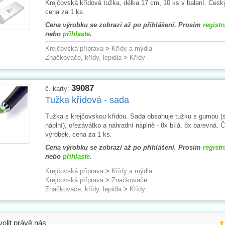
Krejčovská křídová tužka, délka 17 cm, 10 ks v balení. Česk
cena za 1 ks.
Cena výrobku se zobrazí až po přihlášení. Prosím
registr
nebo
přihlaste
.
Krejčovská příprava
>
Křídy a mýdla
Značkovače, křídy, lepidla
>
Křídy
39087
č. karty:
Tužka křídová - sada
Tužka s krejčovskou křídou. Sada obsahuje tužku s gumou (s
náplní), ořezávátko a náhradní náplně - 8x bílá, 8x barevná. 
výrobek, cena za 1 ks.
Cena výrobku se zobrazí až po přihlášení. Prosím
registr
nebo
přihlaste
.
Krejčovská příprava
>
Křídy a mýdla
Krejčovská příprava
>
Značkovače
Značkovače, křídy, lepidla
>
Křídy
volit právě nás