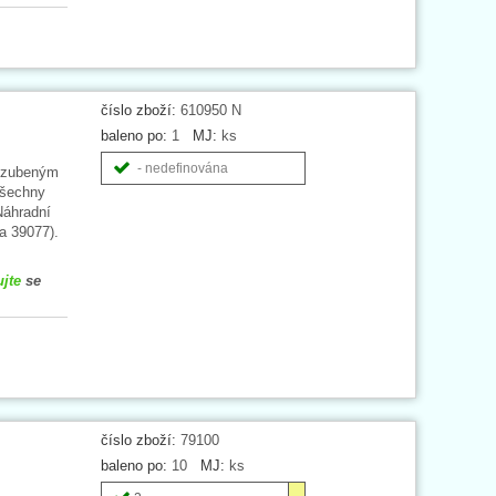
číslo zboží:
610950 N
baleno po:
1
MJ:
ks
- nedefinována
 ozubeným
všechny
Náhradní
ta 39077).
ujte
se
číslo zboží:
79100
baleno po:
10
MJ:
ks