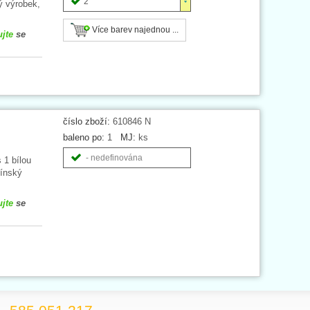
2
ý výrobek,
Více barev najednou ...
ujte
se
číslo zboží:
610846 N
baleno po:
1
MJ:
ks
- nedefinována
 1 bílou
Čínský
ujte
se