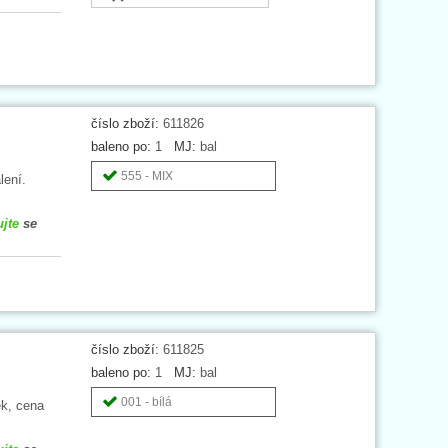
číslo zboží:
611826
baleno po:
1
MJ:
bal
555 - MIX
lení.
ujte
se
číslo zboží:
611825
baleno po:
1
MJ:
bal
001 - bílá
ek, cena