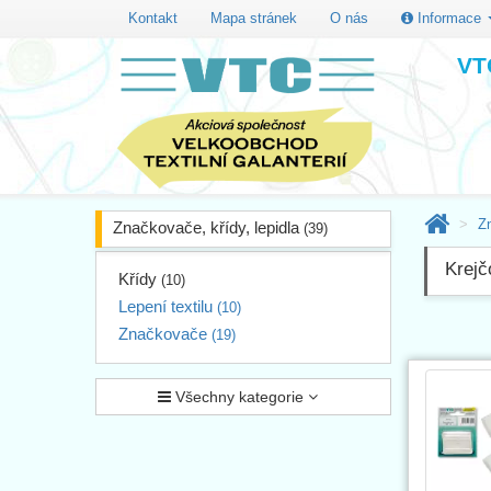
Kontakt
Mapa stránek
O nás
Informace
VTC
Zn
Značkovače, křídy, lepidla
(39)
Krejč
Křídy
(10)
Lepení textilu
(10)
Značkovače
(19)
Všechny kategorie