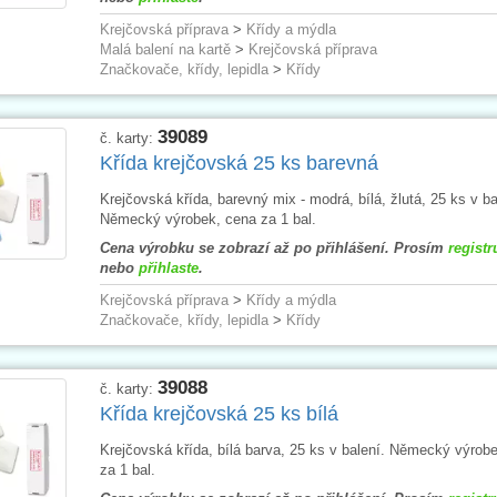
Krejčovská příprava
>
Křídy a mýdla
Malá balení na kartě
>
Krejčovská příprava
Značkovače, křídy, lepidla
>
Křídy
39089
č. karty:
Křída krejčovská 25 ks barevná
Krejčovská křída, barevný mix - modrá, bílá, žlutá, 25 ks v ba
Německý výrobek, cena za 1 bal.
Cena výrobku se zobrazí až po přihlášení. Prosím
registr
nebo
přihlaste
.
Krejčovská příprava
>
Křídy a mýdla
Značkovače, křídy, lepidla
>
Křídy
39088
č. karty:
Křída krejčovská 25 ks bílá
Krejčovská křída, bílá barva, 25 ks v balení. Německý výrob
za 1 bal.