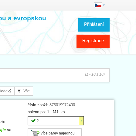
kou a evropskou
Přihlášení
Registrace
(1 - 10 z 10)
ledový
Vše
číslo zboží:
875019972400
baleno po:
1
MJ:
ks
2
rtu.
ujte
se
Více barev najednou ...