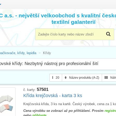
 a.s. - největší velkoobchod s kvalitní čes
textilní galanterií
ačkovače, křídy, lepidla
Křídy
ovské křídy: Nezbytný nástroj pro profesionální šití
20
Název produktu (A-Z)
Náh
57501
č. karty:
Křída krejčovská - karta 3 ks
Krejčovská křída, 3 ks na kartě. Český výrobek, cena za 1 ka
Cena výrobku se zobrazí až po přihlášení. Prosím
registr
nebo
přihlaste
.