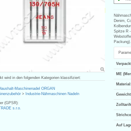
Nähmaschi
Denim, Co
Kolbendur
Spitze R -
Webstoffe
Packung).
Parame
Verpackt
ME (Men
t wird in den folgenden Kategorien klassifiziert:
Material
Haushalt-Maschinenadel ORGAN
inenzubehör
>
Industrie-Nähmaschinen Nadeln
Gewicht
ler (GPSR):
Zolltar
RADE s.r.o.
Strichc
Auf Lag