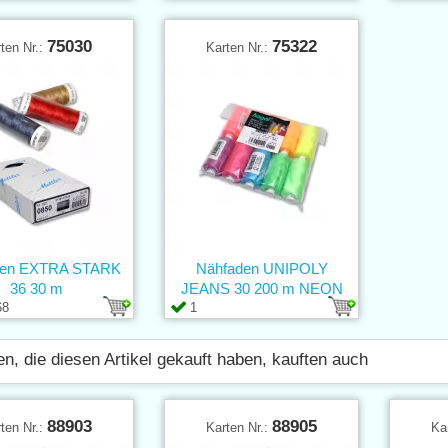
75030
75322
ten Nr.:
Karten Nr.:
den EXTRA STARK
Nähfaden UNIPOLY
36 30 m
JEANS 30 200 m NEON
68
1
n, die diesen Artikel gekauft haben, kauften auch
88903
88905
ten Nr.:
Karten Nr.:
Ka