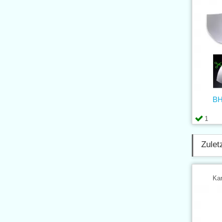
BH
1
Zulet
Kar