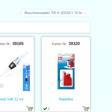
Maschinennadeln 705 H JERSEY 70 5n →
39165
39320
rten Nr.:
Karten Nr.:
inöl-Stift 12 ml
Nadelfee
1