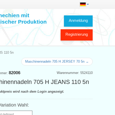
hechien mit
Anmeldung
ischer Produktion
Registrierung
S 110 5n
Maschinennadeln 705 H JERSEY 70 5n →
82006
Warennummer: 5524110
mmer:
hinennadeln 705 H JEANS 110 5n
uktpreis wird nach dem Login angezeigt.
ariation Wahl:
ht definiert