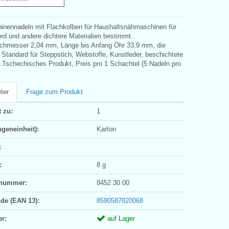
nennadeln mit Flachkolben für Haushaltsnähmaschinen für
rd und andere dichtere Materialien bestimmt.
chmesser 2,04 mm, Länge bis Anfang Öhr 33,9 mm, die
 Standard für Steppstich, Webstoffe, Kunstleder, beschichtete
.Tschechisches Produkt, Preis pro 1 Schachtel (5 Nadeln pro
ter
Frage zum Produkt
 zu:
1
geneinheit):
Karton
:
:
8 g
ifnummer:
8452 30 00
ode (EAN 13):
8590587820068
er:
auf Lager