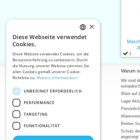
×
Diese Webseite verwendet
CZECH
Masch
Cookies.
J
SLOVAK
1
Diese Website verwendet Cookies, um die
Benutzererfahrung zu verbessern. Durch
ENGLISH
die Nutzung unserer Website stimmen Sie
Informationen
Warum so
GERMAN
allen Cookies gemäß unserer Cookie-
Richtlinie zu.
Weitere Informationen
Home
Wir sind d
europäisch
Kontakt
UNBEDINGT ERFORDERLICH
Ware auf 
Sitemap
Lager Akt
PERFORMANCE
Über uns
Persönlic
Geschäftsbedingungen
TARGETING
Warenvers
Bedingungen für den Schutz
personenbezogener Daten
Breites So
FUNKTIONALITÄT
Hilfe
Schutz des
angezeigt
Download