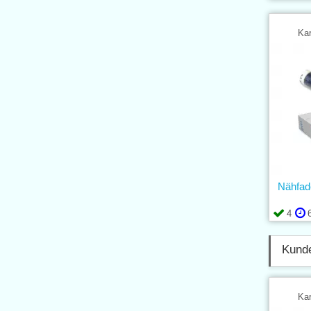
Kar
Nähfa
4
Kunde
Kar