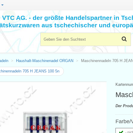
n
VTC AG. - der größte Handelspartner in Tsc
tätskurzwaren aus tschechischer und europä
adeln
Haushalt-Maschinenadel ORGAN
Maschinennadeln 705 H JEAN
hinennadeln 705 H JEANS 100 5n
Kartennu
Masc
Der Prod
Farbe/V
- nic