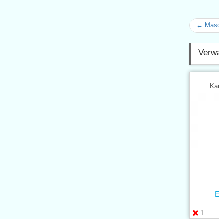
← Masc
Verwa
Kar
E
1