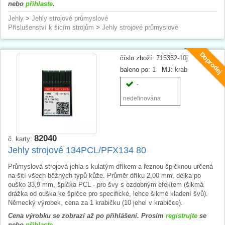
nebo
přihlaste
.
Jehly
>
Jehly strojové průmyslové
Příslušenství k šicím strojům
>
Jehly strojové průmyslové
Doprodej
číslo zboží:
715352-10j
baleno po:
1
MJ:
krab
-
nedefinována
82040
č. karty:
Jehly strojové 134PCL/PFX134 80
Průmyslová strojová jehla s kulatým dříkem a řeznou špičknou určená
na šití všech běžných typů kůže. Průměr dříku 2,00 mm, délka po
ouško 33,9 mm, špička PCL - pro švy s ozdobným efektem (šikmá
drážka od ouška ke špičce pro specifické, lehce šikmé kladení švů).
Německý výrobek, cena za 1 krabičku (10 jehel v krabičce).
Cena výrobku se zobrazí až po přihlášení. Prosím
registrujte
se
nebo
přihlaste
.