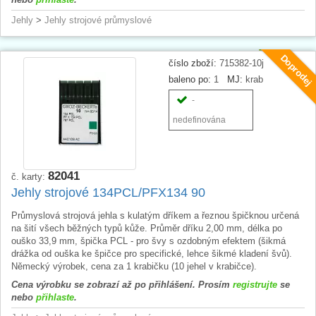
Jehly
>
Jehly strojové průmyslové
Doprodej
číslo zboží:
715382-10j
baleno po:
1
MJ:
krab
-
nedefinována
82041
č. karty:
Jehly strojové 134PCL/PFX134 90
Průmyslová strojová jehla s kulatým dříkem a řeznou špičknou určená
na šití všech běžných typů kůže. Průměr dříku 2,00 mm, délka po
ouško 33,9 mm, špička PCL - pro švy s ozdobným efektem (šikmá
drážka od ouška ke špičce pro specifické, lehce šikmé kladení švů).
Německý výrobek, cena za 1 krabičku (10 jehel v krabičce).
Cena výrobku se zobrazí až po přihlášení. Prosím
registrujte
se
nebo
přihlaste
.