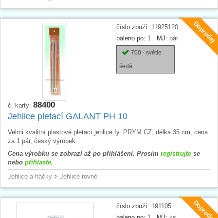
Doprodej
číslo zboží:
11925120
baleno po:
1
MJ:
pár
700 - světle
šedá
88400
č. karty:
Jehlice pletací GALANT PH 10
Velmi kvalitní plastové pletací jehlice fy. PRYM CZ, délka 35 cm, cena
za 1 pár, český výrobek.
Cena výrobku se zobrazí až po přihlášení. Prosím
registrujte
se
nebo
přihlaste
.
Jehlice a háčky
>
Jehlice rovné
Doprodej
číslo zboží:
191105
baleno po:
1
MJ:
ks