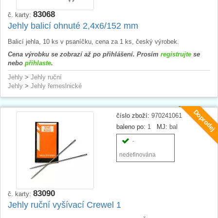
83068
č. karty:
Jehly balicí ohnuté 2,4x6/152 mm
Balicí jehla, 10 ks v psaníčku, cena za 1 ks, český výrobek.
Cena výrobku se zobrazí až po přihlášení. Prosím
registrujte
se
nebo
přihlaste
.
Jehly
>
Jehly ruční
Jehly
>
Jehly řemeslnické
Doprodej
číslo zboží:
970241061
baleno po:
1
MJ:
bal
-
nedefinována
83090
č. karty:
Jehly ruční vyšívací Crewel 1