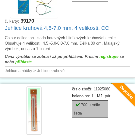
39170
č. karty:
Jehlice kruhová 4,5-7,0 mm, 4 velikosti, CC
Colour collection - sada barevných hliníkových kruhových jehlic.
Obsahuje 4 velikosti: 4,5 -5,0-6,0-7,0 mm. Délka 80 cm. Malajský
výrobek, cena za 1 balení.
Cena výrobku se zobrazí až po přihlášení. Prosím
registrujte
se
nebo
přihlaste
.
Jehlice a háčky
>
Jehlice kruhové
Doprodej
číslo zboží:
11925080
baleno po:
1
MJ:
pár
700 - světle
šedá