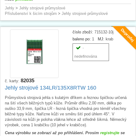
Jehly
>
Jehly strojové průmyslové
Příslušenství k šicím strojům
>
Jehly strojové průmyslové
Doprodej
číslo zboží:
715132-10j
baleno po:
1
MJ:
krab
-
nedefinována
82035
č. karty:
Jehly strojové 134LR/135X8RTW 160
Průmyslová strojová jehla s kulatým dříkem a řeznou špičkou určená
na šití všech běžných typů kůže. Průměr dříku 2,00 mm, délka po
ouško 33,9 mm, špička LR - řezná špička vhodná pro téměř všechny
běžné typy kůže. Nařízne kůži ve směru šití pod úhlem 45°. V
závislosti na kůži je poloha vlákna lehce až středně šikmá. Německý
výrobek, cena 1 krabičku (10 jehel v krabičce).
Cena výrobku se zobrazí až po přihlášení. Prosím
registrujte
se