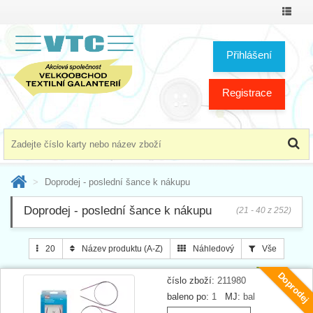
Přepno
menu
Přihlášení
Registrace
Doprodej - poslední šance k nákupu
Doprodej - poslední šance k nákupu
(21 - 40 z 252)
20
Název produktu (A-Z)
Náhledový
Vše
Doprodej
číslo zboží:
211980
baleno po:
1
MJ:
bal