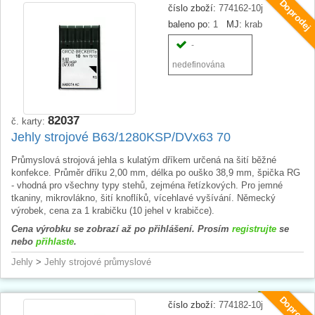
Doprodej
číslo zboží:
774162-10j
baleno po:
1
MJ:
krab
-
nedefinována
82037
č. karty:
Jehly strojové B63/1280KSP/DVx63 70
Průmyslová strojová jehla s kulatým dříkem určená na šití běžné
konfekce. Průměr dříku 2,00 mm, délka po ouško 38,9 mm, špička RG
- vhodná pro všechny typy stehů, zejména řetízkových. Pro jemné
tkaniny, mikrovlákno, šití knoflíků, vícehlavé vyšívání. Německý
výrobek, cena za 1 krabičku (10 jehel v krabičce).
Cena výrobku se zobrazí až po přihlášení. Prosím
registrujte
se
nebo
přihlaste
.
Jehly
>
Jehly strojové průmyslové
Doprodej
číslo zboží:
774182-10j