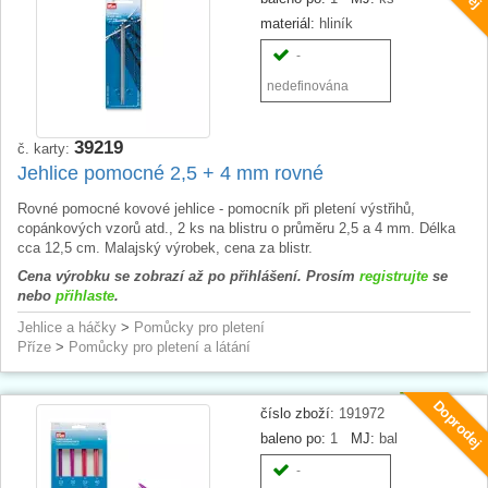
materiál:
hliník
-
nedefinována
39219
č. karty:
Jehlice pomocné 2,5 + 4 mm rovné
Rovné pomocné kovové jehlice - pomocník při pletení výstřihů,
copánkových vzorů atd., 2 ks na blistru o průměru 2,5 a 4 mm. Délka
cca 12,5 cm. Malajský výrobek, cena za blistr.
Cena výrobku se zobrazí až po přihlášení. Prosím
registrujte
se
nebo
přihlaste
.
Jehlice a háčky
>
Pomůcky pro pletení
Příze
>
Pomůcky pro pletení a látání
Doprodej
číslo zboží:
191972
baleno po:
1
MJ:
bal
-