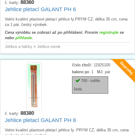
88360
č. karty:
Jehlice pletací GALANT PH 6
Velmi kvalitní plastové pletací jehlice fy.PRYM CZ, délka 35 cm, cena
za 1 pár, český výrobek.
Cena výrobku se zobrazí až po přihlášení. Prosím
registrujte
se
nebo
přihlaste
.
Jehlice a háčky
>
Jehlice rovné
Doprodej
číslo zboží:
11925100
baleno po:
1
MJ:
pár
700 - světle
šedá
88380
č. karty:
Jehlice pletací GALANT PH 8
Velmi kvalitní plastové pletací jehlice fy. PRYM CZ, délka 35 cm, cena