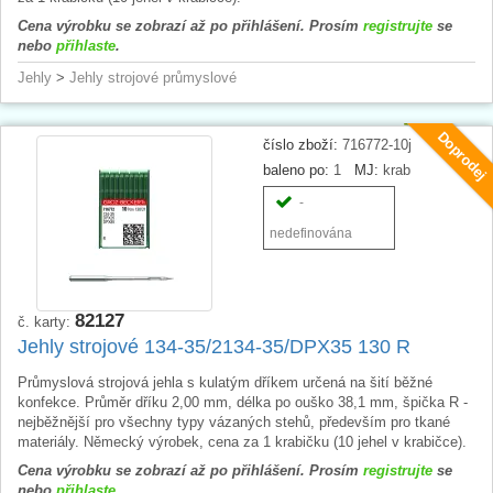
Cena výrobku se zobrazí až po přihlášení. Prosím
registrujte
se
nebo
přihlaste
.
Jehly
>
Jehly strojové průmyslové
Doprodej
číslo zboží:
716772-10j
baleno po:
1
MJ:
krab
-
nedefinována
82127
č. karty:
Jehly strojové 134-35/2134-35/DPX35 130 R
Průmyslová strojová jehla s kulatým dříkem určená na šití běžné
konfekce. Průměr dříku 2,00 mm, délka po ouško 38,1 mm, špička R -
nejběžnější pro všechny typy vázaných stehů, především pro tkané
materiály. Německý výrobek, cena za 1 krabičku (10 jehel v krabičce).
Cena výrobku se zobrazí až po přihlášení. Prosím
registrujte
se
nebo
přihlaste
.