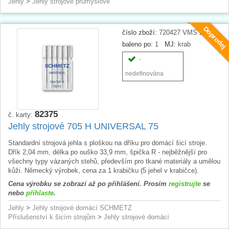
Jehly
>
Jehly strojové průmyslové
Doprodej
číslo zboží:
720427 VMS B5
baleno po:
1
MJ:
krab
-
nedefinována
82375
č. karty:
Jehly strojové 705 H UNIVERSAL 75
Standardní strojová jehla s ploškou na dříku pro domácí šicí stroje.
Dřík 2,04 mm, délka po ouško 33,9 mm, špička R - nejběžnější pro
všechny typy vázaných stehů, především pro tkané materiály a umělou
kůži. Německý výrobek, cena za 1 krabičku (5 jehel v krabičce).
Cena výrobku se zobrazí až po přihlášení. Prosím
registrujte
se
nebo
přihlaste
.
Jehly
>
Jehly strojové domácí SCHMETZ
Příslušenství k šicím strojům
>
Jehly strojové domácí