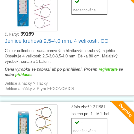
-
nedefinována
39169
č. karty:
Jehlice kruhová 2,5-4,0 mm, 4 velikosti, CC
Colour collection - sada barevných hliníkových kruhových jehlic.
Obsahuje 4 velikosti: 2,5-3,0-3,5-4,0 mm. Délka 80 cm. Malajský
výrobek, cena za 1 balení.
Cena výrobku se zobrazí až po přihlášení. Prosím
registrujte
se
nebo
přihlaste
.
Jehlice a háčky
>
Háčky
Jehlice a háčky
>
Prym ERGONOMICS
Doprodej
číslo zboží:
211981
baleno po:
1
MJ:
bal
-
nedefinována