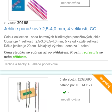
nedefinována
39168
č. karty:
Jehlice ponožkové 2,5-4,0 mm, 4 velikosti, CC
Colour collection - sada barevných hliníkových ponožkových jehlic.
Obsahuje 4 velikosti: 2,5-3,0-3,5-4,0 mm, 5 ks od každé velikosti.
Délka jehlice je 20 cm. Malajský výrobek, cena za 1 balení.
Cena výrobku se zobrazí až po přihlášení. Prosím
registrujte
se
nebo
přihlaste
.
Jehlice a háčky
>
Jehlice ponožkové
Doprodej
číslo zboží:
11326690
baleno po:
10
MJ:
ks
-
nedefinována