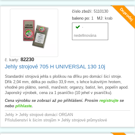
Doprodej
číslo zboží:
5110130
baleno po:
1
MJ:
krab
-
nedefinována
82230
č. karty:
Jehly strojové 705 H UNIVERSAL 130 10j
Standardní strojová jehla s ploškou na dříku pro domácí šicí stroje.
Dřík 2,04 mm, délka po ouško 33,9 mm, s lehce kulovitým hrotem,
vhodné pro plátno, semiš, manžestr, organzy, batist, len, popelín apod.
Japonský výrobek, cena za 1 psaníčko (10 jehel v psaníčku).
Cena výrobku se zobrazí až po přihlášení. Prosím
registrujte
se
nebo
přihlaste
.
Jehly
>
Jehly strojové domácí ORGAN
Příslušenství k šicím strojům
>
Jehly strojové průmyslové