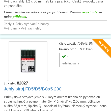
Vyšívací jehly 1,2 x 50 mm, 25 ks v psaníčku. Český výrobek, cena
za psaníčko.
Cena výrobku se zobrazí až po přihlášení. Prosím
registrujte
se
nebo
přihlaste
.
Jehly
>
Jehly vyšívací a hobby
Vyšívání
>
Vyšívací jehly
Doprodej
číslo zboží:
701542-10j
baleno po:
1
MJ:
krab
-
nedefinována
82027
č. karty:
Jehly stroj.FD5/D5/BCx5 200
Průmyslová strojová jehla s kulatým dříkem určená do pytlovacích
strojů na hrubé a pevné materiály. Průměr dříku 2,00 mm, délka po
ouško 38,9 mm, špička Q - speciální čtyřhran. Německý výrobek, cena
za 1 krabičku (10 jehel v krabičce).