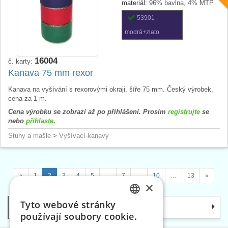
materiál:
96% bavlna, 4% MTP
53901 -
modrá+zlato
16004
č. karty:
Kanava 75 mm rexor
Kanava na vyšívání s rexorovými okraji, šíře 75 mm. Český výrobek,
cena za 1 m.
Cena výrobku se zobrazí až po přihlášení. Prosím
registrujte
se
nebo
přihlaste
.
Stuhy a mašle
>
Vyšívací-kanavy
«
1
2
3
4
5
…
7
…
10
…
13
»
×
Tyto webové stránky
Kategorie
CZECH
používají soubory cookie.
SLOVAK