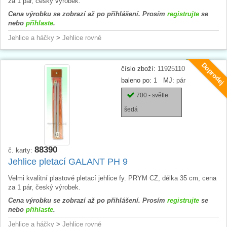
za 1 pár, český výrobek.
Cena výrobku se zobrazí až po přihlášení. Prosím
registrujte
se
nebo
přihlaste
.
Jehlice a háčky
>
Jehlice rovné
Doprodej
číslo zboží:
11925110
baleno po:
1
MJ:
pár
700 - světle
šedá
88390
č. karty:
Jehlice pletací GALANT PH 9
Velmi kvalitní plastové pletací jehlice fy. PRYM CZ, délka 35 cm, cena
za 1 pár, český výrobek.
Cena výrobku se zobrazí až po přihlášení. Prosím
registrujte
se
nebo
přihlaste
.
Jehlice a háčky
>
Jehlice rovné