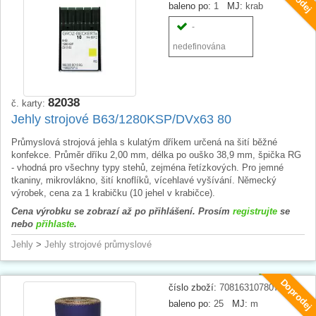
baleno po:
1
MJ:
krab
-
nedefinována
82038
č. karty:
Jehly strojové B63/1280KSP/DVx63 80
Průmyslová strojová jehla s kulatým dříkem určená na šití běžné
konfekce. Průměr dříku 2,00 mm, délka po ouško 38,9 mm, špička RG
- vhodná pro všechny typy stehů, zejména řetízkových. Pro jemné
tkaniny, mikrovlákno, šití knoflíků, vícehlavé vyšívání. Německý
výrobek, cena za 1 krabičku (10 jehel v krabičce).
Cena výrobku se zobrazí až po přihlášení. Prosím
registrujte
se
nebo
přihlaste
.
Jehly
>
Jehly strojové průmyslové
Doprodej
číslo zboží:
708163107807
baleno po:
25
MJ:
m