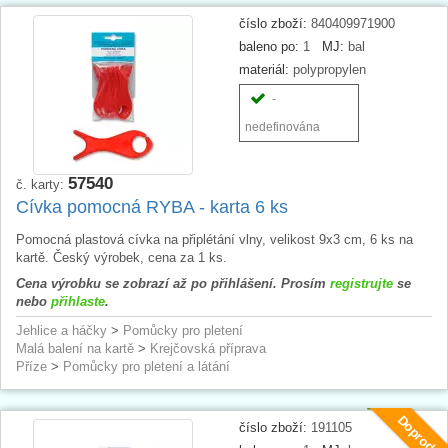
číslo zboží:
840409971900
baleno po:
1
MJ:
bal
materiál:
polypropylen
-
nedefinována
57540
č. karty:
Cívka pomocná RYBA - karta 6 ks
Pomocná plastová cívka na připlétání vlny, velikost 9x3 cm, 6 ks na
kartě. Český výrobek, cena za 1 ks.
Cena výrobku se zobrazí až po přihlášení. Prosím
registrujte
se
nebo
přihlaste
.
Jehlice a háčky
>
Pomůcky pro pletení
Malá balení na kartě
>
Krejčovská příprava
Příze
>
Pomůcky pro pletení a látání
Doprodej
číslo zboží:
191105