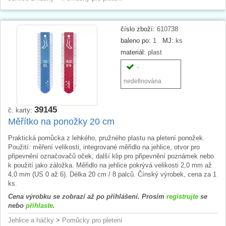
číslo zboží:
610738
baleno po:
1
MJ:
ks
materiál:
plast
-
nedefinována
39145
č. karty:
Měřítko na ponožky 20 cm
Praktická pomůcka z lehkého, pružného plastu na pletení ponožek.
Použití: měření velikosti, integrované měřidlo na jehlice, otvor pro
připevnění označovačů oček, další klip pro připevnění poznámek nebo
k použití jako záložka. Měřidlo na jehlice pokrývá velikosti 2,0 mm až
4,0 mm (US 0 až 6). Délka 20 cm / 8 palců. Čínský výrobek, cena za 1
ks.
Cena výrobku se zobrazí až po přihlášení. Prosím
registrujte
se
nebo
přihlaste
.
Jehlice a háčky
>
Pomůcky pro pletení