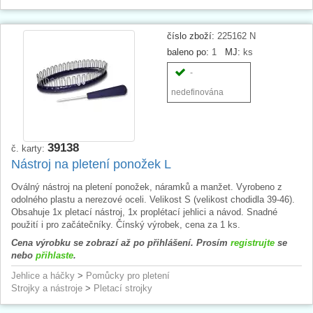
číslo zboží:
225162 N
baleno po:
1
MJ:
ks
-
nedefinována
39138
č. karty:
Nástroj na pletení ponožek L
Oválný nástroj na pletení ponožek, náramků a manžet. Vyrobeno z
odolného plastu a nerezové oceli. Velikost S (velikost chodidla 39-46).
Obsahuje 1x pletací nástroj, 1x proplétací jehlici a návod. Snadné
použití i pro začátečníky. Čínský výrobek, cena za 1 ks.
Cena výrobku se zobrazí až po přihlášení. Prosím
registrujte
se
nebo
přihlaste
.
Jehlice a háčky
>
Pomůcky pro pletení
Strojky a nástroje
>
Pletací strojky