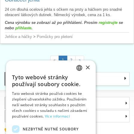
24 cm dlouhá ocelová jehla s očkem na prsty a háčkem pro snadné
obracení látkových dutinek. Německý výrobek, cena za 1 ks.
Cena výrobku se zobrazí až po přihlášení. Prosím
registrujte
se
nebo
přihlaste
.
Jehlice a háčky
>
Pomůcky pro pletení
«
1
2
»
×
Tyto webové stránky
Kategorie
CZECH
používají soubory cookie.
SLOVAK
Tato webová stránka používá cookies ke
zlepšení uživatelského zážitku. Používáním
ENGLISH
Informace
naší webové stránky souhlasíte s použitím
GERMAN
všech cookies v souladu s našimi zásadami
Proč si zvolit právě nás
používání cookies.
Více informací
NEZBYTNĚ NUTNÉ SOUBORY
585 051 217