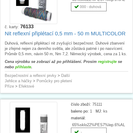
000 - duhová
76133
č. karty:
Nit reflexní připlétací 0,5 mm - 50 m MULTICOLOR
Duhová, reflexní připlétací nit zvyšující bezpečnost. Duhové zbarvení
je zřejmé nejen za denního světla, ale zůstává patrné i po nasvícení.
Průměr 0,5 mm, návin 50 m, Nm 7,2. Německý výrobek, cena za 1 ks.
Cena výrobku se zobrazí až po přihlášení. Prosím
registrujte
se
nebo
přihlaste
.
Bezpečnostní a reflexní prvky
>
Další
Jehlice a háčky
>
Pomůcky pro pletení
Příze
>
Efektové
číslo zboží:
75111
baleno po:
1
MJ:
ks
materiál:
65%sklo22%PES7%lep.6%AL
-