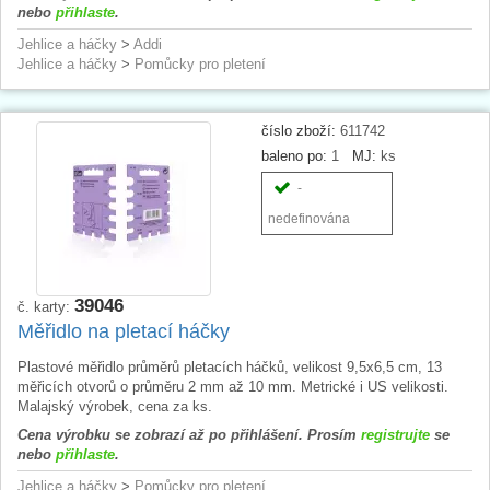
nebo
přihlaste
.
Jehlice a háčky
>
Addi
Jehlice a háčky
>
Pomůcky pro pletení
číslo zboží:
611742
baleno po:
1
MJ:
ks
-
nedefinována
39046
č. karty:
Měřidlo na pletací háčky
Plastové měřidlo průměrů pletacích háčků, velikost 9,5x6,5 cm, 13
měřicích otvorů o průměru 2 mm až 10 mm. Metrické i US velikosti.
Malajský výrobek, cena za ks.
Cena výrobku se zobrazí až po přihlášení. Prosím
registrujte
se
nebo
přihlaste
.
Jehlice a háčky
>
Pomůcky pro pletení