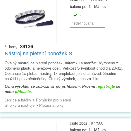
baleno po:
1
MJ:
ks
-
nedefinována
39136
č. karty:
Nástroj na pletení ponožek S
Oválný nástroj na pletení ponožek, náramků a manžet. Vyrobeno z
odolného plastu a nerezové oceli. Velikost S (velikost chodidla 20-31).
Obsahuje 1x pletací nástroj, 1x proplétací jehlici a návod. Snadné
použití i pro začátečníky. Čínský výrobek, cena za 1 ks.
Cena výrobku se zobrazí až po přihlášení. Prosím
registrujte
se
nebo
přihlaste
.
Jehlice a háčky
>
Pomůcky pro pletení
Strojky a nástroje
>
Pletací strojky
číslo zboží:
977500
baleno po:
1
MJ:
ks