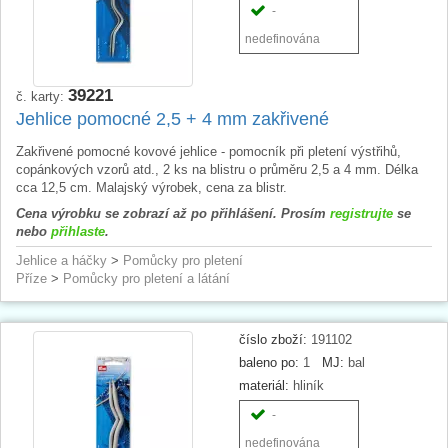
-
nedefinována
39221
č. karty:
Jehlice pomocné 2,5 + 4 mm zakřivené
Zakřivené pomocné kovové jehlice - pomocník při pletení výstřihů,
copánkových vzorů atd., 2 ks na blistru o průměru 2,5 a 4 mm. Délka
cca 12,5 cm. Malajský výrobek, cena za blistr.
Cena výrobku se zobrazí až po přihlášení. Prosím
registrujte
se
nebo
přihlaste
.
Jehlice a háčky
>
Pomůcky pro pletení
Příze
>
Pomůcky pro pletení a látání
číslo zboží:
191102
baleno po:
1
MJ:
bal
materiál:
hliník
-
nedefinována