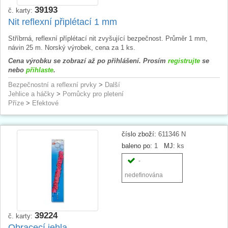
39193
č. karty:
Nit reflexní připlétací 1 mm
Stříbrná, reflexní příplétací nit zvyšující bezpečnost. Průměr 1 mm,
návin 25 m. Norský výrobek, cena za 1 ks.
Cena výrobku se zobrazí až po přihlášení. Prosím
registrujte
se
nebo
přihlaste
.
Bezpečnostní a reflexní prvky
>
Další
Jehlice a háčky
>
Pomůcky pro pletení
Příze
>
Efektové
číslo zboží:
611346 N
baleno po:
1
MJ:
ks
-
nedefinována
39224
č. karty:
Obracecí jehla