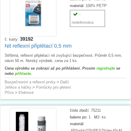
materiál:
100% PETP
-
nedefinována
39192
č. karty:
Nit reflexní připlétací 0,5 mm
Stříbrná, reflexní připlétací nit zvyšující bezpečnost. Průměr 0,5 mm,
návin 50 m. Norský výrobek, cena za 1 ks.
Cena výrobku se zobrazí až po přihlášení. Prosím
registrujte
se
nebo
přihlaste
.
Bezpečnostní a reflexní prvky
>
Další
Jehlice a háčky
>
Pomůcky pro pletení
Příze
>
Efektové
číslo zboží:
75211
baleno po:
1
MJ:
ks
materiál:
65%sklo22%PES7%lep.6%AL