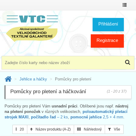
Přepno
menu
Přihlášení
Registrace
Jehlice a háčky
Pomůcky pro pletení
Pomůcky pro pletení a háčkování
(1 - 20 z 37)
Pomůcky pro pletení Vám
usnadní práci
. Oblíbené jsou např.
nástroj
na pletení ponožek
v různých velikostech,
poloautomatický pletací
strojek MAXI
,
počítadlo řad
– 2 ks
,
pomocné jehlice
2,5 + 4 mm
.
20
Název produktu (A-Z)
Náhledový
Vše