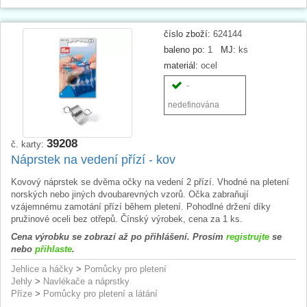
číslo zboží:
624144
baleno po:
1
MJ:
ks
materiál:
ocel
-
nedefinována
39208
č. karty:
Náprstek na vedení přízí - kov
Kovový náprstek se dvěma očky na vedení 2 přízí. Vhodné na pletení
norských nebo jiných dvoubarevných vzorů. Očka zabraňují
vzájemnému zamotání přízí během pletení. Pohodlné držení díky
pružinové oceli bez otřepů. Čínský výrobek, cena za 1 ks.
Cena výrobku se zobrazí až po přihlášení. Prosím
registrujte
se
nebo
přihlaste
.
Jehlice a háčky
>
Pomůcky pro pletení
Jehly
>
Navlékače a náprstky
Příze
>
Pomůcky pro pletení a látání