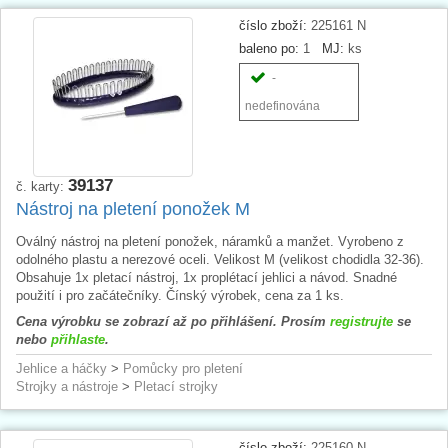
číslo zboží:
225161 N
baleno po:
1
MJ:
ks
-
nedefinována
39137
č. karty:
Nástroj na pletení ponožek M
Oválný nástroj na pletení ponožek, náramků a manžet. Vyrobeno z
odolného plastu a nerezové oceli. Velikost M (velikost chodidla 32-36).
Obsahuje 1x pletací nástroj, 1x proplétací jehlici a návod. Snadné
použití i pro začátečníky. Čínský výrobek, cena za 1 ks.
Cena výrobku se zobrazí až po přihlášení. Prosím
registrujte
se
nebo
přihlaste
.
Jehlice a háčky
>
Pomůcky pro pletení
Strojky a nástroje
>
Pletací strojky
číslo zboží:
225160 N