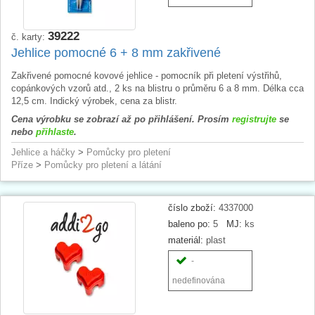
39222
č. karty:
Jehlice pomocné 6 + 8 mm zakřivené
Zakřivené pomocné kovové jehlice - pomocník při pletení výstřihů,
copánkových vzorů atd., 2 ks na blistru o průměru 6 a 8 mm. Délka cca
12,5 cm. Indický výrobek, cena za blistr.
Cena výrobku se zobrazí až po přihlášení. Prosím
registrujte
se
nebo
přihlaste
.
Jehlice a háčky
>
Pomůcky pro pletení
Příze
>
Pomůcky pro pletení a látání
číslo zboží:
4337000
baleno po:
5
MJ:
ks
materiál:
plast
-
nedefinována