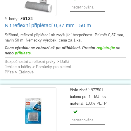
nedefinována
76131
č. karty:
Nit reflexní připlétací 0,37 mm - 50 m
Stříbrná, reflexní připlétací nit zvyšující bezpečnost. Průměr 0,37 mm,
návin 50 m. Německý výrobek, cena za 1 ks.
Cena výrobku se zobrazí až po přihlášení. Prosím
registrujte
se
nebo
přihlaste
.
Bezpečnostní a reflexní prvky
>
Další
Jehlice a háčky
>
Pomůcky pro pletení
Příze
>
Efektové
číslo zboží:
977501
baleno po:
1
MJ:
ks
materiál:
100% PETP
-
nedefinována