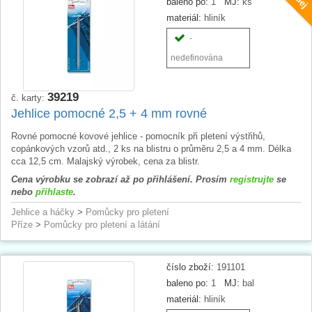
baleno po:
1
MJ:
ks
materiál:
hliník
-
nedefinována
39219
č. karty:
Jehlice pomocné 2,5 + 4 mm rovné
Rovné pomocné kovové jehlice - pomocník při pletení výstřihů,
copánkových vzorů atd., 2 ks na blistru o průměru 2,5 a 4 mm. Délka
cca 12,5 cm. Malajský výrobek, cena za blistr.
Cena výrobku se zobrazí až po přihlášení. Prosím
registrujte
se
nebo
přihlaste
.
Jehlice a háčky
>
Pomůcky pro pletení
Příze
>
Pomůcky pro pletení a látání
číslo zboží:
191101
baleno po:
1
MJ:
bal
materiál:
hliník