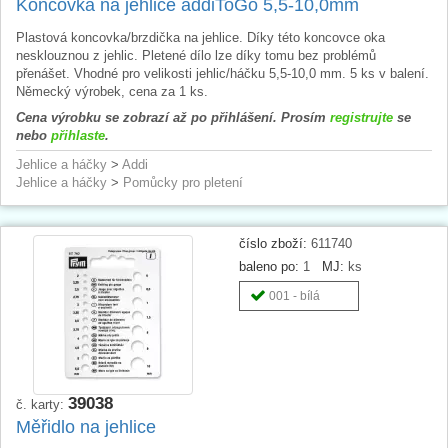
Koncovka na jehlice addiToGo 5,5-10,0mm
Plastová koncovka/brzdička na jehlice. Díky této koncovce oka
nesklouznou z jehlic. Pletené dílo lze díky tomu bez problémů
přenášet. Vhodné pro velikosti jehlic/háčku 5,5-10,0 mm. 5 ks v balení.
Německý výrobek, cena za 1 ks.
Cena výrobku se zobrazí až po přihlášení. Prosím
registrujte
se
nebo
přihlaste
.
Jehlice a háčky
>
Addi
Jehlice a háčky
>
Pomůcky pro pletení
číslo zboží:
611740
baleno po:
1
MJ:
ks
001 - bílá
39038
č. karty:
Měřidlo na jehlice