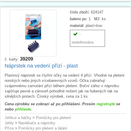
číslo zboží:
624147
baleno po:
1
MJ:
ks
materiál:
plast+kov
-
nedefinována
39209
č. karty:
Náprstek na vedení přízí - plast
Plastový náprstek se čtyřmi očky na vedení 4 přízí. Vhodné na pletení
norských nebo jiných vícebarevných vzorů. Očka zabraňují
vzájemnému zamotání přízí během pletení. Boční zářez v náprstku
zajišťuje pevné a zároveň pohodlné nošení jak na hubených tak na
silnějších prstech. Čínský výrobek, cena za 1 ks.
Cena výrobku se zobrazí až po přihlášení. Prosím
registrujte
se
nebo
přihlaste
.
Jehlice a háčky
>
Pomůcky pro pletení
Jehly
>
Navlékače a náprstky
Příze
>
Pomůcky pro pletení a látání