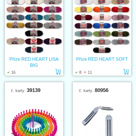
Příze RED HEART LISA
Příze RED HEART SOFT
BIG
Vložit do košíku
Vl
16
8
11
39139
80956
č. karty:
č. karty: