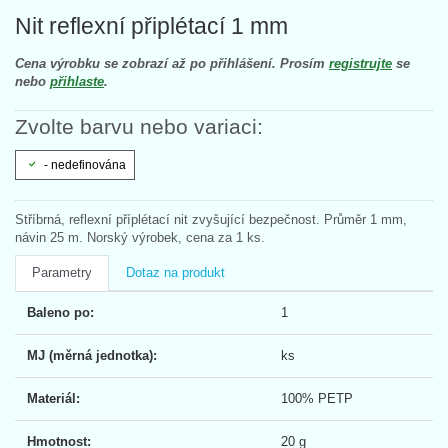
Nit reflexní připlétací 1 mm
Cena výrobku se zobrazí až po přihlášení. Prosím
registrujte
se
nebo
přihlaste
.
Zvolte barvu nebo variaci:
- nedefinována
Stříbrná, reflexní příplétací nit zvyšující bezpečnost. Průměr 1 mm,
návin 25 m. Norský výrobek, cena za 1 ks.
Parametry
Dotaz na produkt
Baleno po:
1
MJ (měrná jednotka):
ks
Materiál:
100% PETP
Hmotnost:
20 g