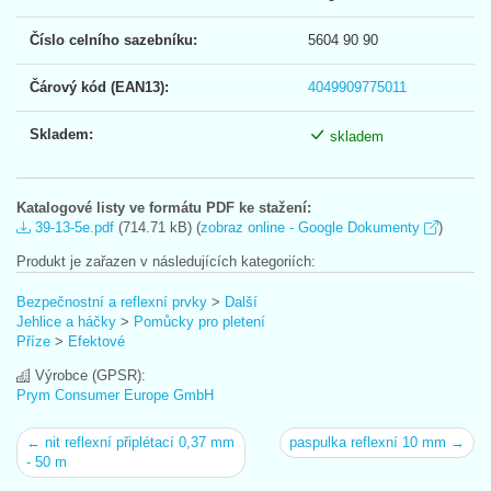
Číslo celního sazebníku:
5604 90 90
Čárový kód (EAN13):
4049909775011
Skladem:
skladem
Katalogové listy ve formátu PDF ke stažení:
39-13-5e.pdf
(714.71 kB) (
zobraz online - Google Dokumenty
)
Produkt je zařazen v následujících kategoriích:
Bezpečnostní a reflexní prvky
>
Další
Jehlice a háčky
>
Pomůcky pro pletení
Příze
>
Efektové
Výrobce (GPSR):
Prym Consumer Europe GmbH
← nit reflexní připlétací 0,37 mm
paspulka reflexní 10 mm →
- 50 m