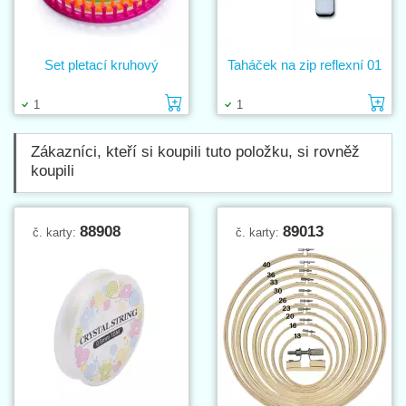
Set pletací kruhový
Taháček na zip reflexní 01
Vložit do košíku
Vl
1
1
Zákazníci, kteří si koupili tuto položku, si rovněž
koupili
88908
89013
č. karty:
č. karty: