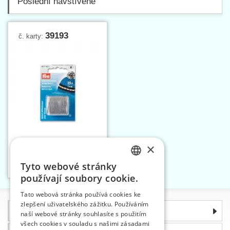
Poslední navštívené
39193
č. karty:
×
Nit reflexní připlétací 1
mm
Tyto webové stránky
Vložit do košíku
CZECH
1
používají soubory cookie.
SLOVAK
Tato webová stránka používá cookies ke
zlepšení uživatelského zážitku. Používáním
ENGLISH
Informace
naší webové stránky souhlasíte s použitím
GERMAN
všech cookies v souladu s našimi zásadami