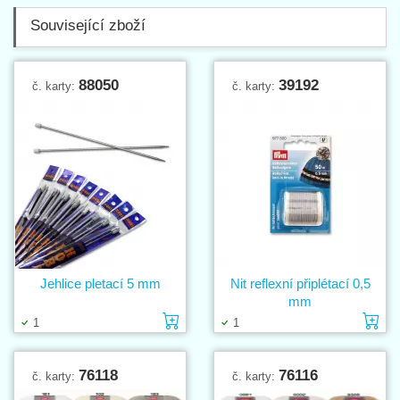
Související zboží
88050
39192
č. karty:
č. karty:
Jehlice pletací 5 mm
Nit reflexní připlétací 0,5
mm
Vložit do košíku
Vl
1
1
76118
76116
č. karty:
č. karty: