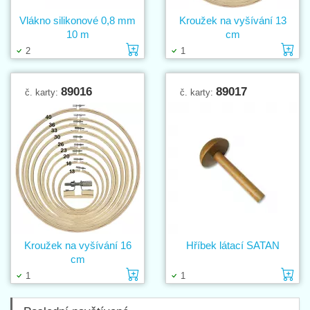
Vlákno silikonové 0,8 mm
Kroužek na vyšívání 13
10 m
cm
Vložit do košíku
Vl
2
1
89016
89017
č. karty:
č. karty:
Kroužek na vyšívání 16
Hříbek látací SATAN
cm
Vložit do košíku
Vl
1
1