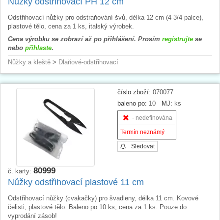
Nůžky odstřihovací PH 12 cm
Odstřihovací nůžky pro odstraňování švů, délka 12 cm (4 3/4 palce),
plastové tělo, cena za 1 ks, italský výrobek.
Cena výrobku se zobrazí až po přihlášení. Prosím
registrujte
se
nebo
přihlaste
.
Nůžky a kleště
>
Dlaňové-odstřihovací
číslo zboží:
070077
baleno po:
10
MJ:
ks
- nedefinována
Termín neznámý
Sledovat
80999
č. karty:
Nůžky odstřihovací plastové 11 cm
Odstřihovací nůžky (cvakačky) pro švadleny, délka 11 cm. Kovové
čelisti, plastové tělo. Baleno po 10 ks, cena za 1 ks. Pouze do
vyprodání zásob!