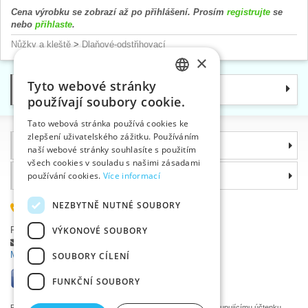
Cena výrobku se zobrazí až po přihlášení. Prosím
registrujte
se
nebo
přihlaste
.
Nůžky a kleště
>
Dlaňové-odstřihovací
×
Tyto webové stránky
Kategorie
CZECH
používají soubory cookie.
SLOVAK
Tato webová stránka používá cookies ke
zlepšení uživatelského zážitku. Používáním
ENGLISH
Informace
naší webové stránky souhlasíte s použitím
GERMAN
všech cookies v souladu s našimi zásadami
Proč si zvolit právě nás
používání cookies.
Více informací
NEZBYTNĚ NUTNÉ SOUBORY
585 051 217
Plzeňská 868, 783 91 Uničov, Česká republika
VÝKONOVÉ SOUBORY
Položit dotaz
|
Nahlásit chybu
Máte problémy s přihlášením ?
SOUBORY CÍLENÍ
FUNKČNÍ SOUBORY
Podle zákona o evidenci tržeb je prodávající povinen vystavit kupujícímu účtenku.