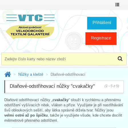
Přepno
menu
Přihlášení
Registrace
Nůžky a kleště
Dlaňové-odstřihovací
Dlaňové-odstřihovací nůžky "cvakačky"
(1 - 5 z 5)
Dlaňové odstřihovací nůžky „
cvakačky
“ slouží k rychlému a přesnému
odstřižení vyšívacích nitek, vláken a příze. Využijete je při nastřihávání
švů obloukových sešití, aby látka správně držela tvar. Nůžky jsou
velmi ostré až po špičku
, takže je využijete všude, kde chcete docílit
milimetrově přesného odstřižení.