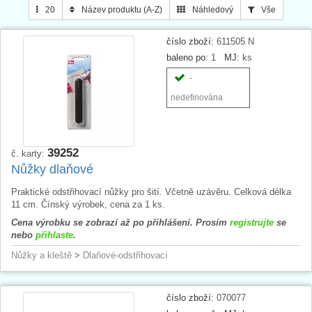
20
Název produktu (A-Z)
Náhledový
Vše
číslo zboží:
611505 N
baleno po:
1
MJ:
ks
-
nedefinována
39252
č. karty:
Nůžky dlaňové
Praktické odstřihovací nůžky pro šití. Včetně uzávěru. Celková délka
11 cm. Čínský výrobek, cena za 1 ks.
Cena výrobku se zobrazí až po přihlášení. Prosím
registrujte
se
nebo
přihlaste
.
Nůžky a kleště
>
Dlaňové-odstřihovací
číslo zboží:
070077