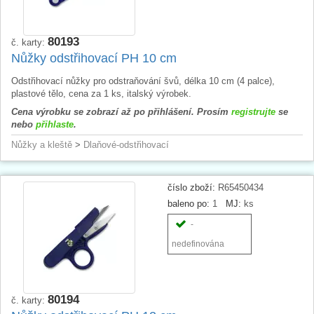
80193
č. karty:
Nůžky odstřihovací PH 10 cm
Odstřihovací nůžky pro odstraňování švů, délka 10 cm (4 palce),
plastové tělo, cena za 1 ks, italský výrobek.
Cena výrobku se zobrazí až po přihlášení. Prosím
registrujte
se
nebo
přihlaste
.
Nůžky a kleště
>
Dlaňové-odstřihovací
číslo zboží:
R65450434
baleno po:
1
MJ:
ks
-
nedefinována
80194
č. karty: