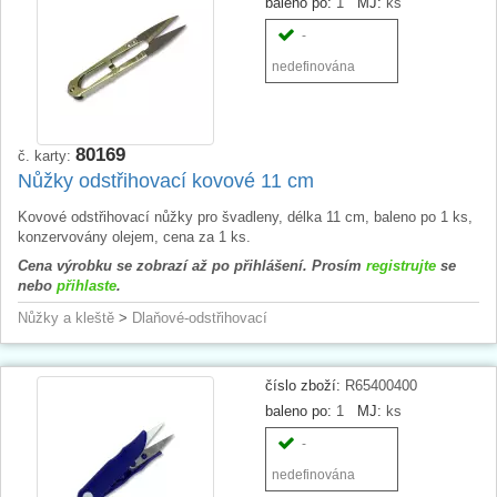
baleno po:
1
MJ:
ks
-
nedefinována
80169
č. karty:
Nůžky odstřihovací kovové 11 cm
Kovové odstřihovací nůžky pro švadleny, délka 11 cm, baleno po 1 ks,
konzervovány olejem, cena za 1 ks.
Cena výrobku se zobrazí až po přihlášení. Prosím
registrujte
se
nebo
přihlaste
.
Nůžky a kleště
>
Dlaňové-odstřihovací
číslo zboží:
R65400400
baleno po:
1
MJ:
ks
-
nedefinována