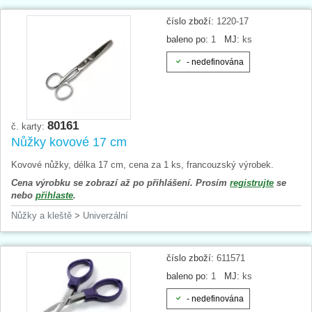
číslo zboží:
1220-17
baleno po:
1
MJ:
ks
- nedefinována
80161
č. karty:
Nůžky kovové 17 cm
Kovové nůžky, délka 17 cm, cena za 1 ks, francouzský výrobek.
Cena výrobku se zobrazí až po přihlášení. Prosím
registrujte
se
nebo
přihlaste
.
Nůžky a kleště
>
Univerzální
číslo zboží:
611571
baleno po:
1
MJ:
ks
- nedefinována