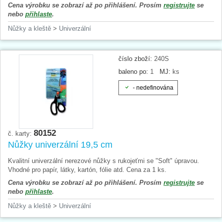
Cena výrobku se zobrazí až po přihlášení. Prosím
registrujte
se
nebo
přihlaste
.
Nůžky a kleště
>
Univerzální
číslo zboží:
240S
baleno po:
1
MJ:
ks
- nedefinována
80152
č. karty:
Nůžky univerzální 19,5 cm
Kvalitní univerzální nerezové nůžky s rukojeťmi se "Soft" úpravou.
Vhodné pro papír, látky, kartón, fólie atd. Cena za 1 ks.
Cena výrobku se zobrazí až po přihlášení. Prosím
registrujte
se
nebo
přihlaste
.
Nůžky a kleště
>
Univerzální