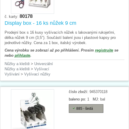
80178
č. karty:
Display box - 16 ks nůžek 9 cm
Prodejní box s 16 kusy vyšívacích nůžek s lakovanými rukojeťmi,
délka nůžek 9 cm (3,5"). Součástí balení jsou i plastové kapsy pro
jednotlivé nůžky. Cena za 1 box, italský výrobek.
Cena výrobku se zobrazí až po přihlášení. Prosím
registrujte
se
nebo
přihlaste
.
Nůžky a kleště
>
Univerzální
Nůžky a kleště
>
Vyšívací
Vyšívání
>
Vyšívací nůžky
číslo zboží:
945370118
baleno po:
1
MJ:
bal
885 - šedá