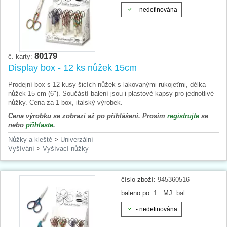
- nedefinována
80179
č. karty:
Display box - 12 ks nůžek 15cm
Prodejní box s 12 kusy šicích nůžek s lakovanými rukojeťmi, délka
nůžek 15 cm (6"). Součástí balení jsou i plastové kapsy pro jednotlivé
nůžky. Cena za 1 box, italský výrobek.
Cena výrobku se zobrazí až po přihlášení. Prosím
registrujte
se
nebo
přihlaste
.
Nůžky a kleště
>
Univerzální
Vyšívání
>
Vyšívací nůžky
číslo zboží:
945360516
baleno po:
1
MJ:
bal
- nedefinována