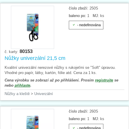
číslo zboží:
250S
baleno po:
1
MJ:
ks
- nedefinována
80153
č. karty:
Nůžky univerzální 21,5 cm
Kvalitní univerzální nerezové nůžky s rukojeťmi se "Soft" úpravou.
Vhodné pro papír, látky, kartón, fólie atd. Cena za 1 ks.
Cena výrobku se zobrazí až po přihlášení. Prosím
registrujte
se
nebo
přihlaste
.
Nůžky a kleště
>
Univerzální
číslo zboží:
260S
baleno po:
1
MJ:
ks
- nedefinována