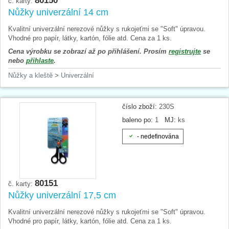
80150
č. karty:
Nůžky univerzální 14 cm
Kvalitní univerzální nerezové nůžky s rukojeťmi se "Soft" úpravou.
Vhodné pro papír, látky, kartón, fólie atd. Cena za 1 ks.
Cena výrobku se zobrazí až po přihlášení. Prosím
registrujte
se
nebo
přihlaste
.
Nůžky a kleště
>
Univerzální
číslo zboží:
230S
baleno po:
1
MJ:
ks
- nedefinována
80151
č. karty:
Nůžky univerzální 17,5 cm
Kvalitní univerzální nerezové nůžky s rukojeťmi se "Soft" úpravou.
Vhodné pro papír, látky, kartón, fólie atd. Cena za 1 ks.