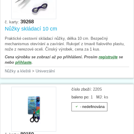
39268
č. karty:
Nůžky skládací 10 cm
Praktické cestovní skládací nůžky, délka 10 cm. Bezpečný
mechanismus otevírání a zavírání. Rukojeť z tmavě fialového plastu,
nože z nerezové oceli. Čínský výrobek, cena za 1 kus.
Cena výrobku se zobrazí až po přihlášení. Prosím
registrujte
se
nebo
přihlaste
.
Nůžky a kleště
>
Univerzální
číslo zboží:
220S
baleno po:
1
MJ:
ks
- nedefinována