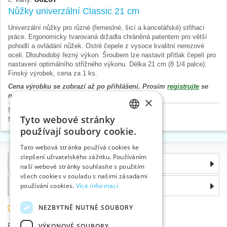
Nůžky univerzální Classic 21 cm
Univerzální nůžky pro různé (řemeslné, šicí a kancelářské) střihací
práce. Ergonomicky tvarovaná držadla chráněná patentem pro větší
pohodlí a ovládání nůžek. Ostré čepele z vysoce kvalitní nerezové
oceli. Dlouhodobý řezný výkon. Šroubem lze nastavit přítlak čepelí pro
nastavení optimálního střižného výkonu. Délka 21 cm (8 1/4 palce).
Finský výrobek, cena za 1 ks.
Cena výrobku se zobrazí až po přihlášení. Prosím
registrujte
se
nebo
přihlaste
.
×
Nůžky a kleště
>
Krejčovské
Tyto webové stránky
Nůžky a kleště
>
Univerzální
CZECH
používají soubory cookie.
SLOVAK
Tato webová stránka používá cookies ke
zlepšení uživatelského zážitku. Používáním
ENGLISH
Informace
naší webové stránky souhlasíte s použitím
GERMAN
všech cookies v souladu s našimi zásadami
Proč si zvolit právě nás
používání cookies.
Více informací
NEZBYTNĚ NUTNÉ SOUBORY
585 051 217
VÝKONOVÉ SOUBORY
Plzeňská 868, 783 91 Uničov, Česká republika