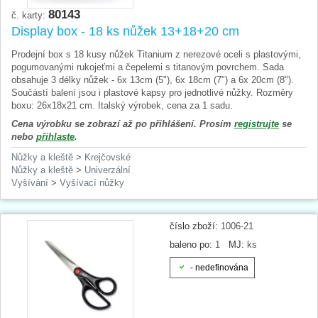
80143
č. karty:
Display box - 18 ks nůžek 13+18+20 cm
Prodejní box s 18 kusy nůžek Titanium z nerezové oceli s plastovými,
pogumovanými rukojeťmi a čepelemi s titanovým povrchem. Sada
obsahuje 3 délky nůžek - 6x 13cm (5"), 6x 18cm (7") a 6x 20cm (8").
Součástí balení jsou i plastové kapsy pro jednotlivé nůžky. Rozměry
boxu: 26x18x21 cm. Italský výrobek, cena za 1 sadu.
Cena výrobku se zobrazí až po přihlášení. Prosím
registrujte
se
nebo
přihlaste
.
Nůžky a kleště
>
Krejčovské
Nůžky a kleště
>
Univerzální
Vyšívání
>
Vyšívací nůžky
číslo zboží:
1006-21
baleno po:
1
MJ:
ks
- nedefinována