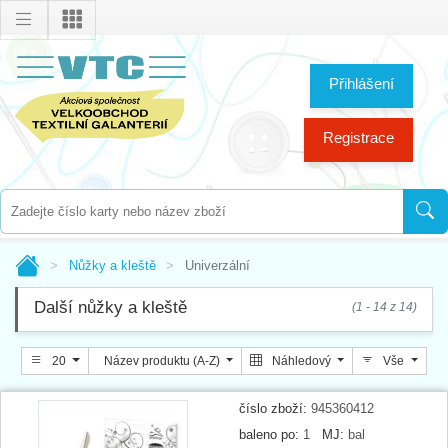
Přihlášení
Registrace
Nůžky a kleště
Univerzální
Další nůžky a kleště
(1 - 14 z 14)
20
Název produktu (A-Z)
Náhledový
Vše
číslo zboží:
945360412
baleno po:
1
MJ:
bal