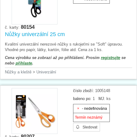
80154
č. karty:
Nůžky univerzální 25 cm
Kvalitní univerzální nerezové nůžky s rukojeťmi se "Soft" úpravou.
Vhodné pro papír, látky, kartón, fólie atd. Cena za 1 ks.
Cena výrobku se zobrazí až po přihlášení. Prosím
registrujte
se
nebo
přihlaste
.
Nůžky a kleště
>
Univerzální
číslo zboží:
1005148
baleno po:
1
MJ:
ks
- nedefinována
Termín neznámý
Sledovat
80207
č. karty: