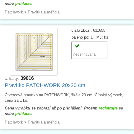
nebo
přihlaste
.
Patchwork
>
Pravítka a měřidla
číslo zboží:
611655
baleno po:
1
MJ:
ks
-
nedefinována
39016
č. karty:
Pravítko PATCHWORK 20x20 cm
Čtvercové pravítko na PATCHWORK, škála 20 cm. Čínský výrobek,
cena za 1 ks.
Cena výrobku se zobrazí až po přihlášení. Prosím
registrujte
se
nebo
přihlaste
.
Patchwork
>
Pravítka a měřidla