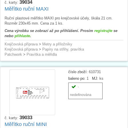
39034
č. karty:
Měřítko ruční MAXI
Ruční plastové měřítko MAXI pro krejčovské účely, škála 21 cm.
Rozměr 230x45 mm. Cena za 1 ks.
Cena výrobku se zobrazí až po přihlášení. Prosím
registrujte
se
nebo
přihlaste
.
Krejčovská příprava
>
Metry a příložníky
Krejčovská příprava
>
Papíry na střihy, pravítka
Patchwork
>
Pravítka a měřidla
číslo zboží:
610731
baleno po:
1
MJ:
ks
-
nedefinována
39033
č. karty:
Měřítko ruční MINI