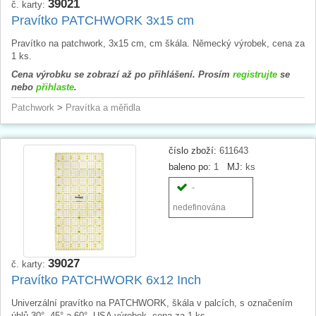
39021
č. karty:
Pravítko PATCHWORK 3x15 cm
Pravítko na patchwork, 3x15 cm, cm škála. Německý výrobek, cena za
1 ks.
Cena výrobku se zobrazí až po přihlášení. Prosím
registrujte
se
nebo
přihlaste
.
Patchwork
>
Pravítka a měřidla
číslo zboží:
611643
baleno po:
1
MJ:
ks
-
nedefinována
39027
č. karty:
Pravítko PATCHWORK 6x12 Inch
Univerzální pravítko na PATCHWORK, škála v palcích, s označením
úhlů 30°, 45° a 60°. USA výrobek, cena za 1 ks.