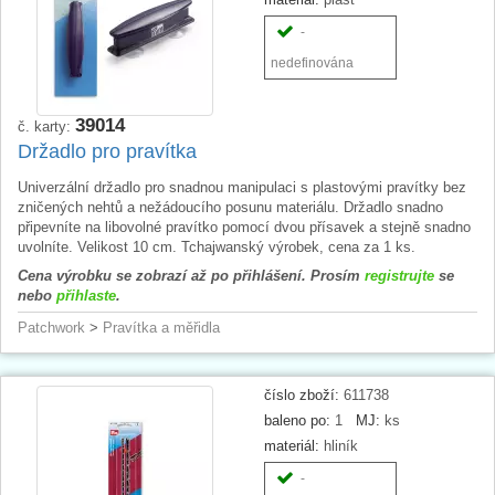
-
nedefinována
39014
č. karty:
Držadlo pro pravítka
Univerzální držadlo pro snadnou manipulaci s plastovými pravítky bez
zničených nehtů a nežádoucího posunu materiálu. Držadlo snadno
připevníte na libovolné pravítko pomocí dvou přísavek a stejně snadno
uvolníte. Velikost 10 cm. Tchajwanský výrobek, cena za 1 ks.
Cena výrobku se zobrazí až po přihlášení. Prosím
registrujte
se
nebo
přihlaste
.
Patchwork
>
Pravítka a měřidla
číslo zboží:
611738
baleno po:
1
MJ:
ks
materiál:
hliník
-