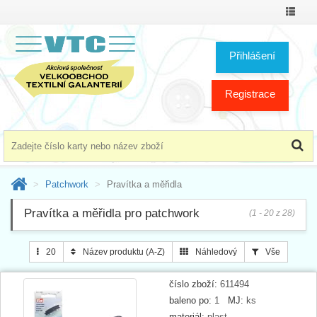
Přepno
menu
Přihlášení
Registrace
Patchwork
Pravítka a měřidla
Pravítka a měřidla pro patchwork
(1 - 20 z 28)
20
Název produktu (A-Z)
Náhledový
Vše
číslo zboží:
611494
baleno po:
1
MJ:
ks
materiál:
plast