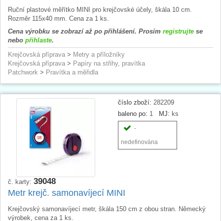
Ruční plastové měřítko MINI pro krejčovské účely, škála 10 cm.
Rozměr 115x40 mm. Cena za 1 ks.
Cena výrobku se zobrazí až po přihlášení. Prosím
registrujte
se
nebo
přihlaste
.
Krejčovská příprava
>
Metry a příložníky
Krejčovská příprava
>
Papíry na střihy, pravítka
Patchwork
>
Pravítka a měřidla
číslo zboží:
282209
baleno po:
1
MJ:
ks
-
nedefinována
39048
č. karty:
Metr krejč. samonavíjecí MINI
Krejčovský samonavíjecí metr, škála 150 cm z obou stran. Německý
výrobek, cena za 1 ks.