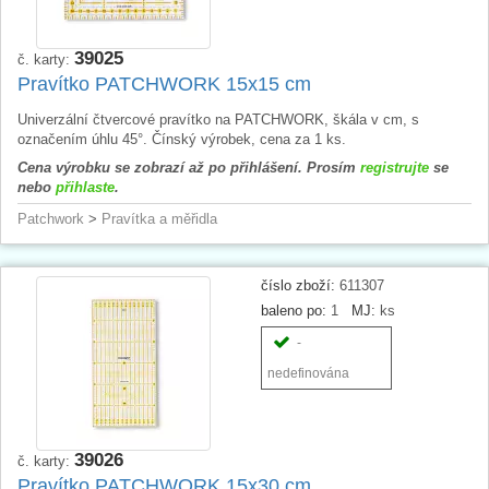
39025
č. karty:
Pravítko PATCHWORK 15x15 cm
Univerzální čtvercové pravítko na PATCHWORK, škála v cm, s
označením úhlu 45°. Čínský výrobek, cena za 1 ks.
Cena výrobku se zobrazí až po přihlášení. Prosím
registrujte
se
nebo
přihlaste
.
Patchwork
>
Pravítka a měřidla
číslo zboží:
611307
baleno po:
1
MJ:
ks
-
nedefinována
39026
č. karty:
Pravítko PATCHWORK 15x30 cm