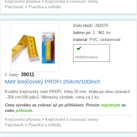
Krejčovská příprava
>
Krejčovské a svinovací metry
Patchwork
>
Pravítka a měřidla
číslo zboží:
282675
baleno po:
1
MJ:
ks
materiál:
PVC, sklolaminát
-
nedefinována
39011
č. karty:
Metr krejčovský PROFI 254cm/100inch
Kvalitní krejčovský metr PROFI, šírka 20 mm, škála po obou stranách
- 254 cm/100 palců. Německý výrobek, cena za 1 ks.
Cena výrobku se zobrazí až po přihlášení. Prosím
registrujte
se
nebo
přihlaste
.
Krejčovská příprava
>
Krejčovské a svinovací metry
Patchwork
>
Pravítka a měřidla