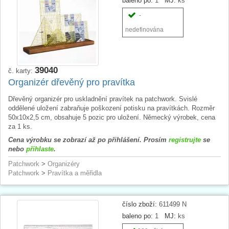
baleno po:
1
MJ:
ks
-
nedefinována
39040
č. karty:
Organizér dřevěný pro pravítka
Dřevěný organizér pro uskladnění pravítek na patchwork. Svislé
oddělené uložení zabraňuje poškození potisku na pravítkách. Rozměr
50x10x2,5 cm, obsahuje 5 pozic pro uložení. Německý výrobek, cena
za 1 ks.
Cena výrobku se zobrazí až po přihlášení. Prosím
registrujte
se
nebo
přihlaste
.
Patchwork
>
Organizéry
Patchwork
>
Pravítka a měřidla
číslo zboží:
611499 N
baleno po:
1
MJ:
ks