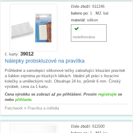
číslo zboží:
611246
baleno po:
1
MJ:
bal
materiál:
silikon
-
nedefinována
39012
č. karty:
Nálepky protiskluzové na pravítka
Průhledné a samolepicí silikonové tečky zabraňující klouzání pravítek
a šablon zejména po kluzkých látkách. Ideální při práci s řezacími
kolečky a uměleckými noži. Obsahuje 24 ks, průměr 6 mm. Čínský
výrobek, cena za 1 kartu.
Cena výrobku se zobrazí až po přihlášení. Prosím
registrujte
se
nebo
přihlaste
.
Patchwork
>
Pravítka a měřidla
číslo zboží:
611500