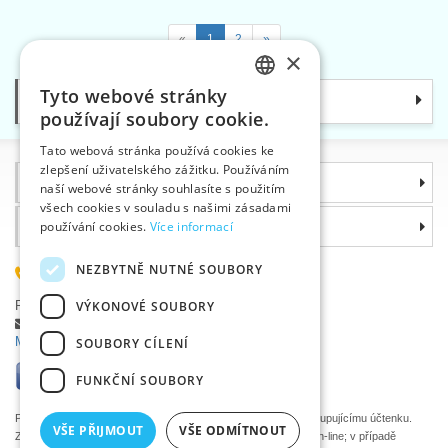
«
1
2
»
×
Tyto webové stránky
Kategorie
CZECH
používají soubory cookie.
SLOVAK
Tato webová stránka používá cookies ke
zlepšení uživatelského zážitku. Používáním
ENGLISH
Informace
naší webové stránky souhlasíte s použitím
GERMAN
všech cookies v souladu s našimi zásadami
Proč si zvolit právě nás
používání cookies.
Více informací
NEZBYTNĚ NUTNÉ SOUBORY
585 051 217
Plzeňská 868, 783 91 Uničov, Česká republika
VÝKONOVÉ SOUBORY
Položit dotaz
|
Nahlásit chybu
Máte problémy s přihlášením ?
SOUBORY CÍLENÍ
FUNKČNÍ SOUBORY
Podle zákona o evidenci tržeb je prodávající povinen vystavit kupujícímu účtenku.
VŠE PŘIJMOUT
VŠE ODMÍTNOUT
Zároveň je povinen zaevidovat přijatou tržbu u správce daně on-line; v případě