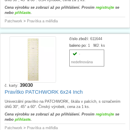
Cena výrobku se zobrazí až po přihlášení. Prosím
registrujte
se
nebo
přihlaste
.
Patchwork
>
Pravítka a měřidla
číslo zboží:
611644
baleno po:
1
MJ:
ks
-
nedefinována
39030
č. karty:
Pravítko PATCHWORK 6x24 Inch
Univerzální pravítko na PATCHWORK, škála v palcích, s označením
úhlů 30°, 45° a 60°. Čínský výrobek, cena za 1 ks.
Cena výrobku se zobrazí až po přihlášení. Prosím
registrujte
se
nebo
přihlaste
.
Patchwork
>
Pravítka a měřidla