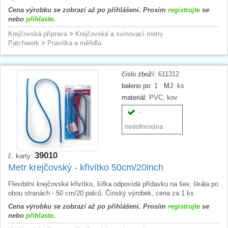
Cena výrobku se zobrazí až po přihlášení. Prosím
registrujte
se
nebo
přihlaste
.
Krejčovská příprava
>
Krejčovské a svinovací metry
Patchwork
>
Pravítka a měřidla
číslo zboží:
611312
baleno po:
1
MJ:
ks
materiál:
PVC, kov
-
nedefinována
39010
č. karty:
Metr krejčovský - křivítko 50cm/20inch
Flexibilní krejčovské křivítko, šířka odpovídá přídavku na šev, škála po
obou stranách - 50 cm/20 palců. Čínský výrobek, cena za 1 ks.
Cena výrobku se zobrazí až po přihlášení. Prosím
registrujte
se
nebo
přihlaste
.