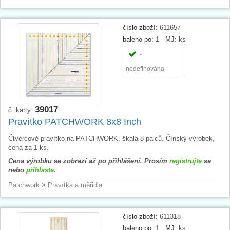
číslo zboží:
611657
baleno po:
1
MJ:
ks
-
nedefinována
39017
č. karty:
Pravítko PATCHWORK 8x8 Inch
Čtvercové pravítko na PATCHWORK, škála 8 palců. Čínský výrobek,
cena za 1 ks.
Cena výrobku se zobrazí až po přihlášení. Prosím
registrujte
se
nebo
přihlaste
.
Patchwork
>
Pravítka a měřidla
číslo zboží:
611318
baleno po:
1
MJ:
ks