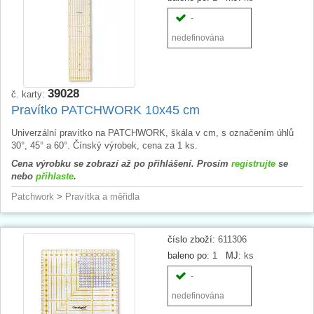
-
nedefinována
39028
č. karty:
Pravítko PATCHWORK 10x45 cm
Univerzální pravítko na PATCHWORK, škála v cm, s označením úhlů
30°, 45° a 60°. Čínský výrobek, cena za 1 ks.
Cena výrobku se zobrazí až po přihlášení. Prosím
registrujte
se
nebo
přihlaste
.
Patchwork
>
Pravítka a měřidla
číslo zboží:
611306
baleno po:
1
MJ:
ks
-
nedefinována