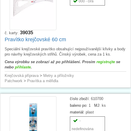
000 - čirá
39035
č. karty:
Pravítko krejčovské 60 cm
Speciální krejčovské pravítko obsahující nejpoužívanější křivky a body
pro návrhy krejčovských střihů. Čínský výrobek, cena za 1 ks.
Cena výrobku se zobrazí až po přihlášení. Prosím
registrujte
se
nebo
přihlaste
.
Krejčovská příprava
>
Metry a příložníky
Patchwork
>
Pravítka a měřidla
číslo zboží:
610700
baleno po:
1
MJ:
ks
materiál:
plast
-
nedefinována