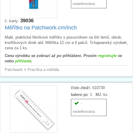
nedefinována
39036
č. karty:
Měřítko na Patchwork-cm/Inch
Malé, praktické hliníkové měřítko s posuvníkem na šití lemů, obrub,
knoflíkových dírek atd. Měřítka 12 cm a 6 palců. Tchajwanský výrobek,
cena za 1 ks.
Cena výrobku se zobrazí až po přihlášení. Prosím
registrujte
se
nebo
přihlaste
.
Patchwork
>
Pravítka a měřidla
číslo zboží:
610730
baleno po:
1
MJ:
ks
-
nedefinována