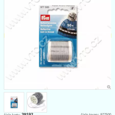
39192
číslo tovaru: 977500
číslo karty: