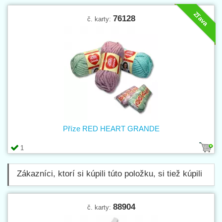
Zľava
76128
č. karty:
Příze RED HEART GRANDE
1
Zákazníci, ktorí si kúpili túto položku, si tiež kúpili
88904
č. karty: