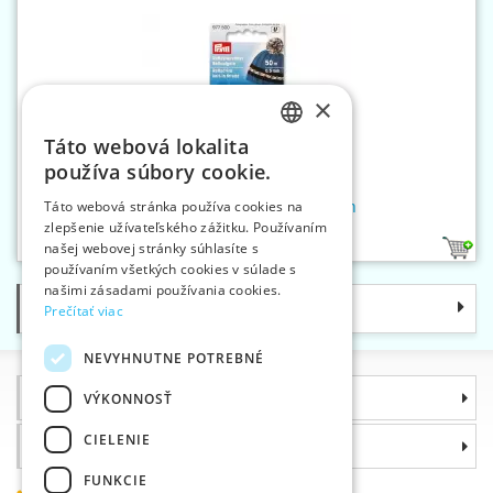
×
Táto webová lokalita
CZECH
používa súbory cookie.
SLOVAK
Niť reflexná pripletacia 0,5 mm
Táto webová stránka používa cookies na
zlepšenie užívateľského zážitku. Používaním
ENGLISH
našej webovej stránky súhlasíte s
1
GERMAN
používaním všetkých cookies v súlade s
našimi zásadami používania cookies.
Kategórie
Prečítať viac
NEVYHNUTNE POTREBNÉ
Informácie
VÝKONNOSŤ
CIELENIE
Prečo si zvoliť práve nás
FUNKCIE