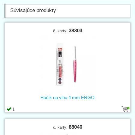
Súvisajúce produkty
38303
č. karty:
Háčik na vlnu 4 mm ERGO
1
88040
č. karty: