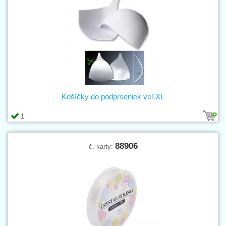
Košíčky do podprseniek veľ.XL
1
88906
č. karty: