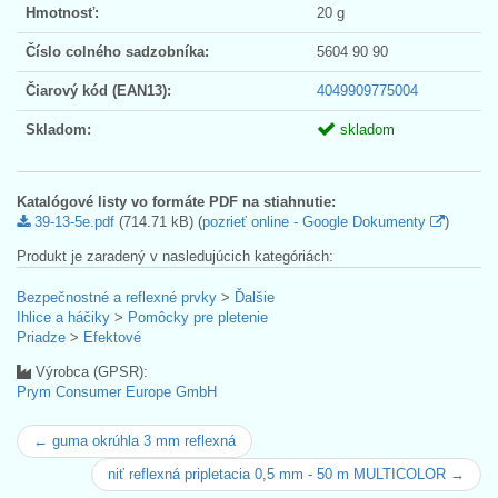
Hmotnosť:
20 g
Číslo colného sadzobníka:
5604 90 90
Čiarový kód (EAN13):
4049909775004
Skladom:
skladom
Katalógové listy vo formáte PDF na stiahnutie:
39-13-5e.pdf
(714.71 kB) (
pozrieť online - Google Dokumenty
)
Produkt je zaradený v nasledujúcich kategóriách:
Bezpečnostné a reflexné prvky
>
Ďalšie
Ihlice a háčiky
>
Pomôcky pre pletenie
Priadze
>
Efektové
Výrobca (GPSR):
Prym Consumer Europe GmbH
← guma okrúhla 3 mm reflexná
niť reflexná pripletacia 0,5 mm - 50 m MULTICOLOR →