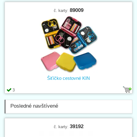
89009
č. karty:
Šiťíčko cestovné KIN
3
Posledné navštívené
39192
č. karty: