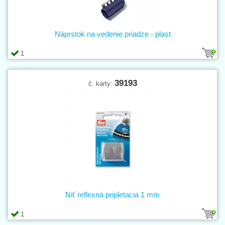
Náprstok na vedenie priadze - plast
1
39193
č. karty:
Niť reflexná pripletacia 1 mm
1