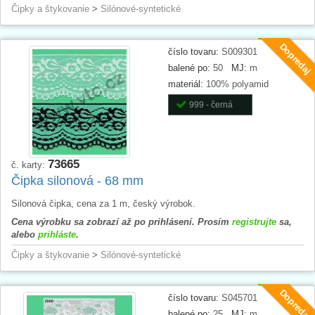
Čipky a štykovanie
>
Silónové-syntetické
Dopredaj
číslo tovaru:
S009301
balené po:
50
MJ:
m
materiál:
100% polyamid
999 - černá
73665
č. karty:
Čipka silonová - 68 mm
Silonová čipka, cena za 1 m, český výrobok.
Cena výrobku sa zobrazí až po prihlásení. Prosím
registrujte
sa,
alebo
prihláste
.
Čipky a štykovanie
>
Silónové-syntetické
Dopredaj
číslo tovaru:
S045701
balené po:
25
MJ:
m