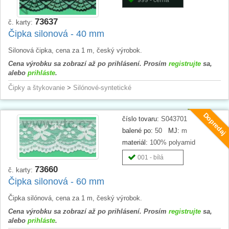
73637
č. karty:
Čipka silonová - 40 mm
Silonová čipka, cena za 1 m, český výrobok.
Cena výrobku sa zobrazí až po prihlásení. Prosím
registrujte
sa,
alebo
prihláste
.
Čipky a štykovanie
>
Silónové-syntetické
Dopredaj
číslo tovaru:
S043701
balené po:
50
MJ:
m
materiál:
100% polyamid
001 - bílá
73660
č. karty:
Čipka silonová - 60 mm
Čipka silónová, cena za 1 m, český výrobok.
Cena výrobku sa zobrazí až po prihlásení. Prosím
registrujte
sa,
alebo
prihláste
.