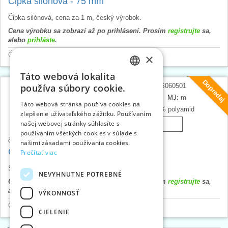
Čipka silonová - 75 mm
Čipka silónová, cena za 1 m, český výrobok.
Cena výrobku sa zobrazí až po prihlásení. Prosím
registrujte
sa,
alebo
prihláste
.
Čipky a štykovanie
>
Silónové-syntetické
×
Táto webová lokalita
CZECH
Dopredaj
číslo tovaru:
S060501
používa súbory cookie.
SLOVAK
balené po:
25
MJ:
m
Táto webová stránka používa cookies na
materiál:
100% polyamid
zlepšenie užívateľského zážitku. Používaním
ENGLISH
našej webovej stránky súhlasíte s
001 - bílá
GERMAN
používaním všetkých cookies v súlade s
73680
č. karty:
našimi zásadami používania cookies.
Čipka silonová - 78 mm
Prečítať viac
Silonová čipka, cena za 1 m, český výrobok.
NEVYHNUTNE POTREBNÉ
Cena výrobku sa zobrazí až po prihlásení. Prosím
registrujte
sa,
alebo
prihláste
.
VÝKONNOSŤ
Čipky a štykovanie
>
Silónové-syntetické
CIELENIE