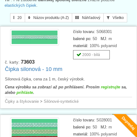
elastických čipiek
.
20
Názov produktu (A-Z)
Náhľadový
Všetko
číslo tovaru:
S068301
balené po:
50
MJ:
m
materiál:
100% polyamid
2000 - bílá
73603
č. karty:
Čipka silonová - 10 mm
Silonová čipka, cena za 1 m, český výrobok.
Cena výrobku sa zobrazí až po prihlásení. Prosím
registrujte
sa,
alebo
prihláste
.
Čipky a štykovanie
>
Silónové-syntetické
Dopredaj
číslo tovaru:
S028001
balené po:
50
MJ:
m
materiál:
100% polyamid