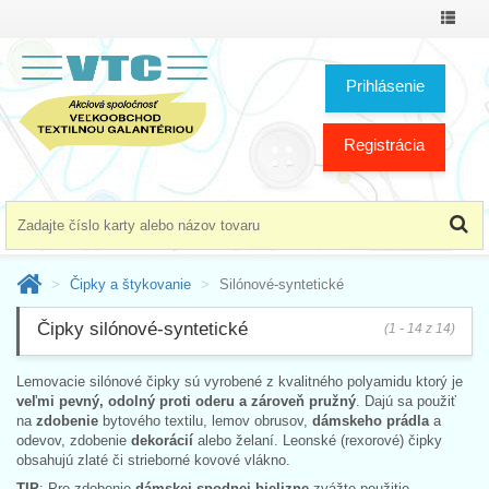
Prepnú
menu
Prihlásenie
Registrácia
Čipky a štykovanie
Silónové-syntetické
Čipky silónové-syntetické
(1 - 14 z 14)
Lemovacie silónové čipky sú vyrobené z kvalitného polyamidu ktorý je
veľmi pevný, odolný proti oderu a zároveň pružný
. Dajú sa použiť
na
zdobenie
bytového textilu, lemov obrusov,
dámskeho prádla
a
odevov, zdobenie
dekorácií
alebo želaní. Leonské (rexorové) čipky
obsahujú zlaté či strieborné kovové vlákno.
TIP
: Pre zdobenie
dámskej spodnej bielizne
zvážte použitie