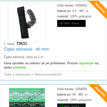
Dopredaj
číslo tovaru:
S006601
balené po:
8.5
MJ:
m
materiál:
100% polyamid
999 - černá
73631
č. karty:
Čipka silonová - 40 mm
Čipka silónová, cena za 1 m.
Cena výrobku sa zobrazí až po prihlásení. Prosím
registrujte
sa,
alebo
prihláste
.
Čipky a štykovanie
>
Silónové-syntetické
Dopredaj
číslo tovaru:
S058001
balené po:
50
MJ:
m
materiál:
100% polyamid
999 - černá