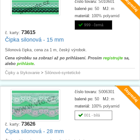
Dopredaj
číslo tovaru:
S010601
balené po:
50
MJ:
m
materiál:
100% polyamid
999 - černá
73615
č. karty:
Čipka silonová - 15 mm
Silonová čipka, cena za 1 m, český výrobok.
Cena výrobku sa zobrazí až po prihlásení. Prosím
registrujte
sa,
alebo
prihláste
.
Čipky a štykovanie
>
Silónové-syntetické
Dopredaj
číslo tovaru:
S006301
balené po:
50
MJ:
m
materiál:
100% polyamid
001 - bílá
73626
č. karty:
Čipka silonová - 28 mm