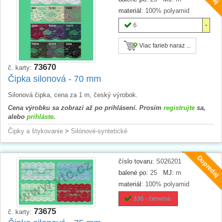
materiál:
100% polyamid
6
Viac farieb naraz ...
73670
č. karty:
Čipka silonová - 70 mm
Silonová čipka, cena za 1 m, český výrobok.
Cena výrobku sa zobrazí až po prihlásení. Prosím
registrujte
sa,
alebo
prihláste
.
Čipky a štykovanie
>
Silónové-syntetické
Dopredaj
číslo tovaru:
S026201
balené po:
25
MJ:
m
materiál:
100% polyamid
336 - červená
73675
č. karty: