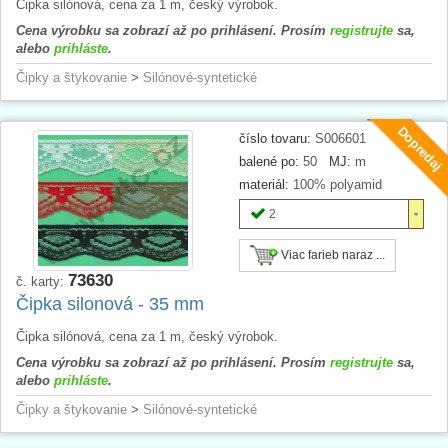
Čipka silónová, cena za 1 m, český výrobok.
Cena výrobku sa zobrazí až po prihlásení. Prosím
registrujte
sa,
alebo
prihláste
.
Čipky a štykovanie
>
Silónové-syntetické
Dopredaj
číslo tovaru:
S006601
balené po:
50
MJ:
m
materiál:
100% polyamid
2
Viac farieb naraz ...
73630
č. karty:
Čipka silonová - 35 mm
Čipka silónová, cena za 1 m, český výrobok.
Cena výrobku sa zobrazí až po prihlásení. Prosím
registrujte
sa,
alebo
prihláste
.
Čipky a štykovanie
>
Silónové-syntetické