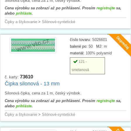
Silonová čipka, cena za 1 m, český výrobok.
Cena výrobku sa zobrazí až po prihlásení. Prosím
registrujte
sa,
alebo
prihláste
.
Čipky a štykovanie
>
Silónové-syntetické
Dopredaj
číslo tovaru:
S026601
balené po:
50
MJ:
m
materiál:
100% polyamid
121 -
smetanová
73610
č. karty:
Čipka silonová - 13 mm
Silonová čipka, cena za 1 m, český výrobok.
Cena výrobku sa zobrazí až po prihlásení. Prosím
registrujte
sa,
alebo
prihláste
.
Čipky a štykovanie
>
Silónové-syntetické