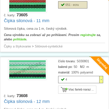
051 - ecru
73605
č. karty:
Čipka silonová - 11 mm
Silonová čipka, cena za 1 m, český výrobok.
Cena výrobku sa zobrazí až po prihlásení. Prosím
registrujte
sa,
alebo
prihláste
.
Čipky a štykovanie
>
Silónové-syntetické
Dopredaj
číslo tovaru:
S030801
balené po:
50
MJ:
m
materiál:
100% polyamid
4
Viac farieb naraz ...
73608
č. karty:
Čipka silonová - 12 mm