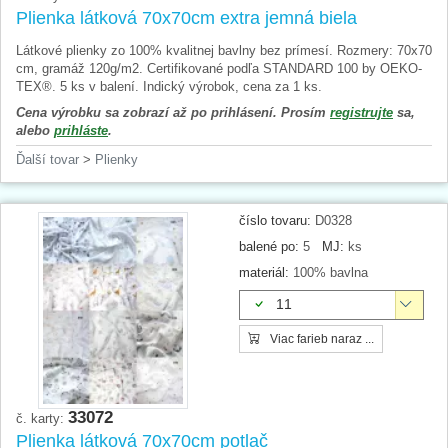
Plienka látková 70x70cm extra jemná biela
Látkové plienky zo 100% kvalitnej bavlny bez prímesí. Rozmery: 70x70
cm, gramáž 120g/m2. Certifikované podľa STANDARD 100 by OEKO-
TEX®. 5 ks v balení. Indický výrobok, cena za 1 ks.
Cena výrobku sa zobrazí až po prihlásení. Prosím
registrujte
sa,
alebo
prihláste
.
Ďalší tovar
>
Plienky
číslo tovaru:
D0328
balené po:
5
MJ:
ks
materiál:
100% bavlna
11
Viac farieb naraz ...
33072
č. karty:
Plienka látková 70x70cm potlač