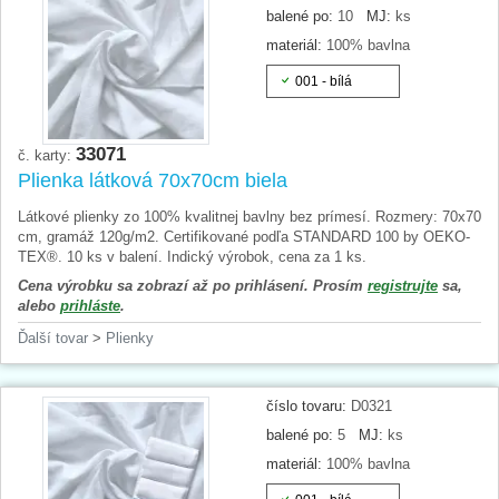
balené po:
10
MJ:
ks
materiál:
100% bavlna
001 - bílá
33071
č. karty:
Plienka látková 70x70cm biela
Látkové plienky zo 100% kvalitnej bavlny bez prímesí. Rozmery: 70x70
cm, gramáž 120g/m2. Certifikované podľa STANDARD 100 by OEKO-
TEX®. 10 ks v balení. Indický výrobok, cena za 1 ks.
Cena výrobku sa zobrazí až po prihlásení. Prosím
registrujte
sa,
alebo
prihláste
.
Ďalší tovar
>
Plienky
číslo tovaru:
D0321
balené po:
5
MJ:
ks
materiál:
100% bavlna