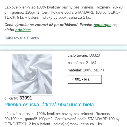
Látkové plienky zo 100% kvalitnej bavlny bez prímesí. Rozmery: 70x70
cm, gramáž 120g/m2. Certifikované podľa STANDARD 100 by OEKO-
TEX®. 5 ks v balení. Indický výrobok, cena za 1 ks.
Cena výrobku sa zobrazí až po prihlásení. Prosím
registrujte
sa,
alebo
prihláste
.
Ďalší tovar
>
Plienky
číslo tovaru:
D0320
balené po:
2
MJ:
ks
materiál:
100% bavlna
001 - bílá
33091
č. karty:
Plienka-osuška látková 90x100cm biela
Látkové plienky zo 100% kvalitnej bavlny bez prímesí. Rozmery:
90x100 cm, gramáž 190g/m2. Certifikované podľa STANDARD 100 by
OEKO-TEX®. 2 ks v balení. Indický výrobok, cena za 1 ks.