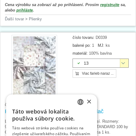
Cena výrobku sa zobrazí až po prihlásení. Prosím
registrujte
sa,
alebo
prihláste
.
Ďalší tovar
>
Plienky
číslo tovaru:
D0339
balené po:
1
MJ:
ks
materiál:
100% bavlna
13
Viac farieb naraz ...
×
33092
č. karty:
Táto webová lokalita
Plienka-osuška látková 90x100cm potlač
CZECH
používa súbory cookie.
Látkové plienky zo 100% kvalitnej bavlny bez prímesí. Rozmery:
SLOVAK
90x100 cm, gramáž 190g/m2. Certifikované podľa STANDARD 100 by
Táto webová stránka používa cookies na
OEKO-TEX®. 1 ks v balení. Indický výrobok, cena za 1 ks.
zlepšenie užívateľského zážitku. Používaním
ENGLISH