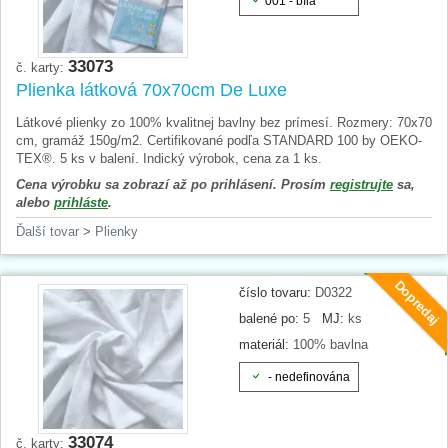
001 - bílá
33073
č. karty:
Plienka látková 70x70cm De Luxe
Látkové plienky zo 100% kvalitnej bavlny bez prímesí. Rozmery: 70x70
cm, gramáž 150g/m2. Certifikované podľa STANDARD 100 by OEKO-
TEX®. 5 ks v balení. Indický výrobok, cena za 1 ks.
Cena výrobku sa zobrazí až po prihlásení. Prosím
registrujte
sa,
alebo
prihláste
.
Ďalší tovar
>
Plienky
Dopredaj
číslo tovaru:
D0322
balené po:
5
MJ:
ks
materiál:
100% bavlna
- nedefinována
33074
č. karty: