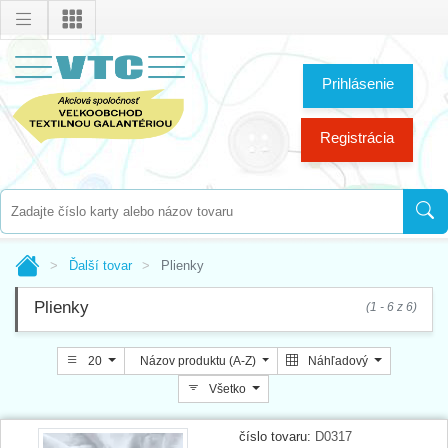
Prihlásenie
Registrácia
Ďalší tovar
Plienky
Plienky
(1 - 6 z 6)
20
Názov produktu (A-Z)
Náhľadový
Všetko
číslo tovaru:
D0317