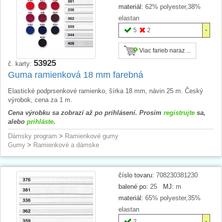
materiál:
62% polyester,38%
elastan
5
2
Viac farieb naraz ...
53925
č. karty:
Guma ramienková 18 mm farebná
Elastické podprsenkové ramienko, šírka 18 mm, návin 25 m. Český
výrobok, cena za 1 m.
Cena výrobku sa zobrazí až po prihlásení. Prosím
registrujte
sa,
alebo
prihláste
.
Dámsky program
>
Ramienkové gumy
Gumy
>
Ramienkové a dámske
číslo tovaru:
708230381230
balené po:
25
MJ:
m
materiál:
65% polyester,35%
elastan
2