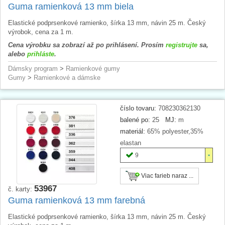
Guma ramienková 13 mm biela
Elastické podprsenkové ramienko, šírka 13 mm, návin 25 m. Český
výrobok, cena za 1 m.
Cena výrobku sa zobrazí až po prihlásení. Prosím
registrujte
sa,
alebo
prihláste
.
Dámsky program
>
Ramienkové gumy
Gumy
>
Ramienkové a dámske
číslo tovaru:
708230362130
balené po:
25
MJ:
m
materiál:
65% polyester,35%
elastan
9
Viac farieb naraz ...
53967
č. karty:
Guma ramienková 13 mm farebná
Elastické podprsenkové ramienko, šírka 13 mm, návin 25 m. Český