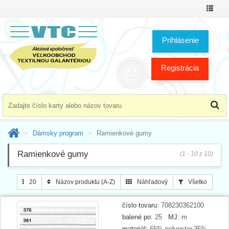
Prepnú
menu
Prihlásenie
Registrácia
Dámsky program
Ramienkové gumy
Ramienkové gumy
(1 - 10 z 10)
20
Názov produktu (A-Z)
Náhľadový
Všetko
číslo tovaru:
708230362100
balené po:
25
MJ:
m
materiál:
65% polyester,35%