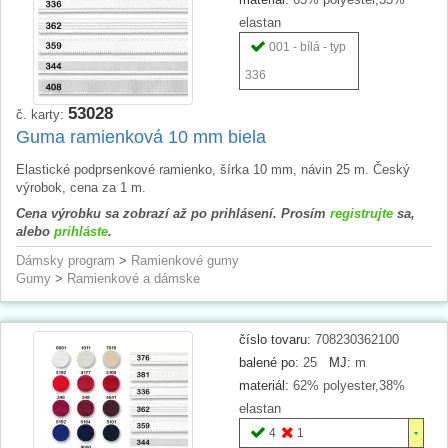
elastan
001 - bílá - typ
336
53028
č. karty:
Guma ramienková 10 mm biela
Elastické podprsenkové ramienko, šírka 10 mm, návin 25 m. Český
výrobok, cena za 1 m.
Cena výrobku sa zobrazí až po prihlásení. Prosím
registrujte
sa,
alebo
prihláste
.
Dámsky program
>
Ramienkové gumy
Gumy
>
Ramienkové a dámske
číslo tovaru:
708230362100
balené po:
25
MJ:
m
materiál:
62% polyester,38%
elastan
4
1