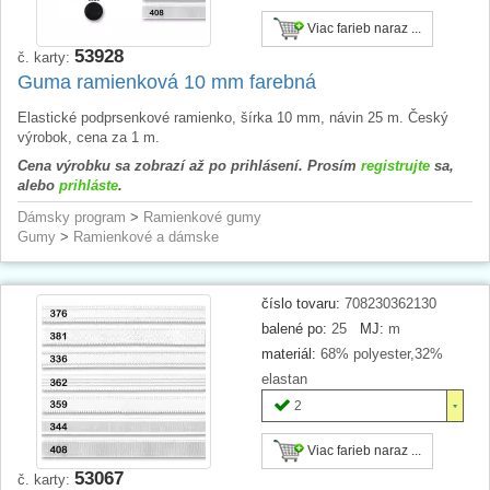
Viac farieb naraz ...
53928
č. karty:
Guma ramienková 10 mm farebná
Elastické podprsenkové ramienko, šírka 10 mm, návin 25 m. Český
výrobok, cena za 1 m.
Cena výrobku sa zobrazí až po prihlásení. Prosím
registrujte
sa,
alebo
prihláste
.
Dámsky program
>
Ramienkové gumy
Gumy
>
Ramienkové a dámske
číslo tovaru:
708230362130
balené po:
25
MJ:
m
materiál:
68% polyester,32%
elastan
2
Viac farieb naraz ...
53067
č. karty: