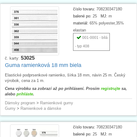
číslo tovaru:
708230347180
balené po:
25
MJ:
m
materiál:
65% polyester,35%
elastan
001-0001 - bílá
- typ 408
53025
č. karty:
Guma ramienková 18 mm biela
Elastické podprsenkové ramienko, šírka 18 mm, návin 25 m. Český
výrobok, cena za 1 m.
Cena výrobku sa zobrazí až po prihlásení. Prosím
registrujte
sa,
alebo
prihláste
.
Dámsky program
>
Ramienkové gumy
Gumy
>
Ramienkové a dámske
číslo tovaru:
708230347180
balené po:
25
MJ:
m