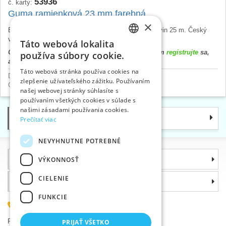
53936
č. karty:
Guma ramienková 23 mm farebná
×
Elastické podprsenkové ramienko, šírka 23 mm, návin 25 m. Český
výrobok, cena za 1 m.
Táto webová lokalita
CZECH
Cena výrobku sa zobrazí až po prihlásení. Prosím
registrujte
sa,
používa súbory cookie.
alebo
prihláste
.
SLOVAK
Táto webová stránka používa cookies na
Dámsky program
>
Ramienkové gumy
zlepšenie užívateľského zážitku. Používaním
ENGLISH
Gumy
>
Ramienkové a dámske
našej webovej stránky súhlasíte s
GERMAN
používaním všetkých cookies v súlade s
našimi zásadami používania cookies.
Kategórie
Prečítať viac
NEVYHNUTNE POTREBNÉ
Informácie
VÝKONNOSŤ
CIELENIE
Prečo si zvoliť práve nás
FUNKCIE
(+420) 585 051 217
Plzeňská 868, 783 91 Uničov, Česká republika
PRIJAŤ VŠETKO