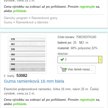
výrobok, cena za 1 m.
Cena výrobku sa zobrazí až po prihlásení. Prosím
registrujte
sa,
alebo
prihláste
.
Dámsky program
>
Ramienkové gumy
Gumy
>
Ramienkové a dámske
číslo tovaru:
708230376160
balené po:
25
MJ:
m
materiál:
68% polyester,32%
elastan
3
Viac farieb naraz ...
53082
č. karty:
Guma ramienková 16 mm biela
Elastické podprsenkové ramienko, šírka 16 mm, návin 25 m. Český
výrobok, cena za 1 m.
Cena výrobku sa zobrazí až po prihlásení. Prosím
registrujte
sa,
alebo
prihláste
.