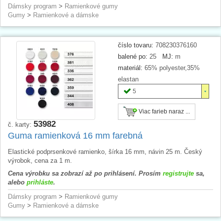
Dámsky program
>
Ramienkové gumy
Gumy
>
Ramienkové a dámske
číslo tovaru:
708230376160
balené po:
25
MJ:
m
materiál:
65% polyester,35%
elastan
5
Viac farieb naraz ...
53982
č. karty:
Guma ramienková 16 mm farebná
Elastické podprsenkové ramienko, šírka 16 mm, návin 25 m. Český
výrobok, cena za 1 m.
Cena výrobku sa zobrazí až po prihlásení. Prosím
registrujte
sa,
alebo
prihláste
.
Dámsky program
>
Ramienkové gumy
Gumy
>
Ramienkové a dámske