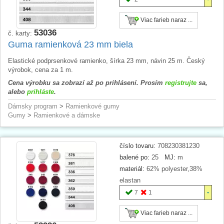
Viac farieb naraz ...
53036
č. karty:
Guma ramienková 23 mm biela
Elastické podprsenkové ramienko, šírka 23 mm, návin 25 m. Český
výrobok, cena za 1 m.
Cena výrobku sa zobrazí až po prihlásení. Prosím
registrujte
sa,
alebo
prihláste
.
Dámsky program
>
Ramienkové gumy
Gumy
>
Ramienkové a dámske
číslo tovaru:
708230381230
balené po:
25
MJ:
m
materiál:
62% polyester,38%
elastan
7
1
Viac farieb naraz ...