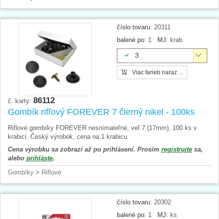
číslo tovaru:
20311
balené po:
1
MJ:
krab
3
Viac farieb naraz ...
86112
č. karty:
Gombík rifľový FOREVER 7 čierný nikel - 100ks
Riflové gombíky FOREVER nesnímateľné, veľ.7 (17mm), 100 ks v
krabici. Český výrobok, cena na 1 krabicu.
Cena výrobku sa zobrazí až po prihlásení. Prosím
registrujte
sa,
alebo
prihláste
.
Gombíky
>
Riflové
číslo tovaru:
20302
balené po:
1
MJ:
ks