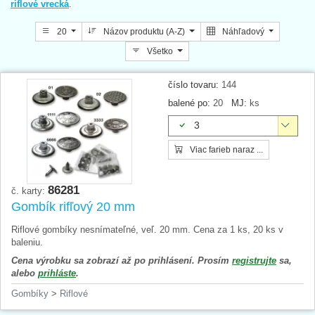
riflové vrecká
.
20
Názov produktu (A-Z)
Náhľadový
Všetko
číslo tovaru:
144
balené po:
20
MJ:
ks
3
Viac farieb naraz ...
86281
č. karty:
Gombík rifľový 20 mm
Riflové gombíky nesnímateľné, veľ. 20 mm. Cena za 1 ks, 20 ks v
baleniu.
Cena výrobku sa zobrazí až po prihlásení. Prosím
registrujte
sa,
alebo
prihláste
.
Gombíky
>
Riflové