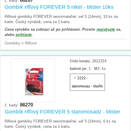
86267
č. karty:
Gombík rifľový FOREVER 5 nikel - blister 10ks
Riflové gombíky FOREVER nesnímateľné, veľ.5 (14mm), 10 ks na
karte. Český výrobok, cena za 1 kartu.
Cena výrobku sa zobrazí až po prihlásení. Prosím
registrujte
sa,
alebo
prihláste
.
Gombíky
>
Riflové
číslo tovaru:
2612314
balené po:
1
MJ:
ks
2222 -
staromosaz - Vavřín
86270
č. karty:
Gombík rifľový FOREVER 5 staromosadz - blister
Riflové gombíky FOREVER nesnímateľné, veľ 5 (14mm), 6 ks na
karte. Český výrobok, cena za 1 kartu.