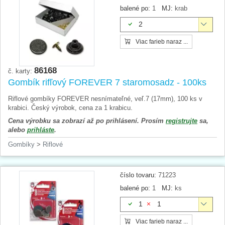
balené po:
1
MJ:
krab
2
Viac farieb naraz ...
86168
č. karty:
Gombík rifľový FOREVER 7 staromosadz - 100ks
Riflové gombíky FOREVER nesnímateľné, veľ.7 (17mm), 100 ks v
krabici. Český výrobok, cena za 1 krabicu.
Cena výrobku sa zobrazí až po prihlásení. Prosím
registrujte
sa,
alebo
prihláste
.
Gombíky
>
Riflové
číslo tovaru:
71223
balené po:
1
MJ:
ks
1
1
Viac farieb naraz ...