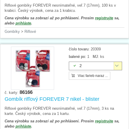
Riflové gombíky FOREVER nesnímateľné, veľ.7 (17mm), 100 ks v
krabici. Český výrobok, cena za 1 krabicu.
Cena výrobku sa zobrazí až po prihlásení. Prosím
registrujte
sa,
alebo
prihláste
.
Gombíky
>
Riflové
číslo tovaru:
20309
balené po:
1
MJ:
ks
2
Viac farieb naraz ...
86166
č. karty:
Gombík rifľový FOREVER 7 nikel - blister
Riflové gombíky FOREVER nesnímateľné, veľ.7 (17mm), 3 ks na
karte. Český výrobok, cena za 1 kartu.
Cena výrobku sa zobrazí až po prihlásení. Prosím
registrujte
sa,
alebo
prihláste
.