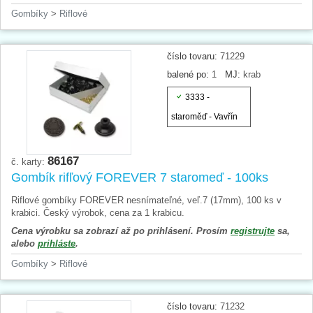
Gombíky
>
Riflové
číslo tovaru:
71229
balené po:
1
MJ:
krab
3333 -
staroměď - Vavřín
86167
č. karty:
Gombík rifľový FOREVER 7 staromeď - 100ks
Riflové gombíky FOREVER nesnímateľné, veľ.7 (17mm), 100 ks v
krabici. Český výrobok, cena za 1 krabicu.
Cena výrobku sa zobrazí až po prihlásení. Prosím
registrujte
sa,
alebo
prihláste
.
Gombíky
>
Riflové
číslo tovaru:
71232