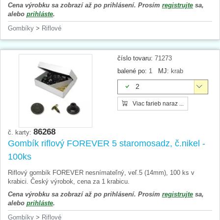
Cena výrobku sa zobrazí až po prihlásení. Prosím
registrujte
sa,
alebo
prihláste
.
Gombíky
>
Riflové
číslo tovaru:
71273
balené po:
1
MJ:
krab
2
Viac farieb naraz ...
86268
č. karty:
Gombík riflový FOREVER 5 staromosadz, č.nikel -
100ks
Riflový gombík FOREVER nesnímateľný, veľ.5 (14mm), 100 ks v
krabici. Český výrobok, cena za 1 krabicu.
Cena výrobku sa zobrazí až po prihlásení. Prosím
registrujte
sa,
alebo
prihláste
.
Gombíky
>
Riflové