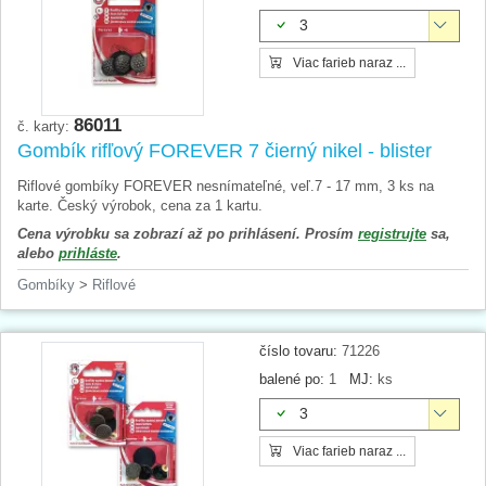
3
Viac farieb naraz ...
86011
č. karty:
Gombík rifľový FOREVER 7 čierný nikel - blister
Riflové gombíky FOREVER nesnímateľné, veľ.7 - 17 mm, 3 ks na
karte. Český výrobok, cena za 1 kartu.
Cena výrobku sa zobrazí až po prihlásení. Prosím
registrujte
sa,
alebo
prihláste
.
Gombíky
>
Riflové
číslo tovaru:
71226
balené po:
1
MJ:
ks
3
Viac farieb naraz ...