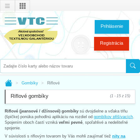
Prihlásenie
Registrácia
Gombíky
Riflové
Riflové gombíky
(1 - 15 z 15)
Riflové (jeansové / džínsové) gombíky
sú dvojdielne a vďaka tŕňu
(špičke) ponúka pohodlnú aplikáciu na rozdiel od
gombíkov přišívacích
.
Spojením oboch častí vzniká
veľmi pevné
, spoľahlivé a nedeliteľné
spojenie.
V súvislosti s riflovým tovarom by Vás mohli zaujímať tiež
nity na