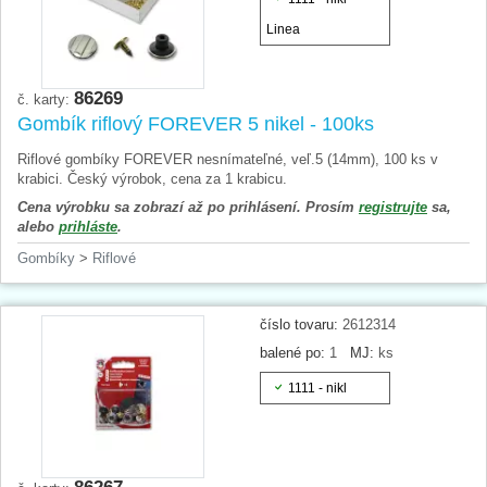
Linea
86269
č. karty:
Gombík riflový FOREVER 5 nikel - 100ks
Riflové gombíky FOREVER nesnímateľné, veľ.5 (14mm), 100 ks v
krabici. Český výrobok, cena za 1 krabicu.
Cena výrobku sa zobrazí až po prihlásení. Prosím
registrujte
sa,
alebo
prihláste
.
Gombíky
>
Riflové
číslo tovaru:
2612314
balené po:
1
MJ:
ks
1111 - nikl