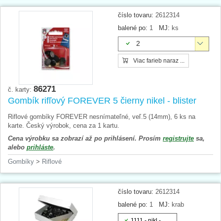
číslo tovaru:
2612314
balené po:
1
MJ:
ks
2
Viac farieb naraz ...
86271
č. karty:
Gombík rifľový FOREVER 5 čierny nikel - blister
Riflové gombíky FOREVER nesnímateľné, veľ.5 (14mm), 6 ks na
karte. Český výrobok, cena za 1 kartu.
Cena výrobku sa zobrazí až po prihlásení. Prosím
registrujte
sa,
alebo
prihláste
.
Gombíky
>
Riflové
číslo tovaru:
2612314
balené po:
1
MJ:
krab
1111 - nikl -