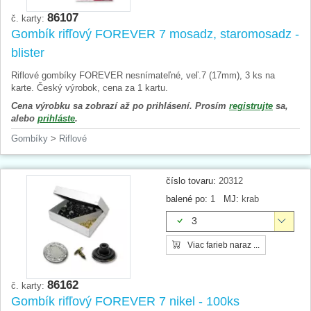
86107
č. karty:
Gombík rifľový FOREVER 7 mosadz, staromosadz -
blister
Riflové gombíky FOREVER nesnímateľné, veľ.7 (17mm), 3 ks na
karte. Český výrobok, cena za 1 kartu.
Cena výrobku sa zobrazí až po prihlásení. Prosím
registrujte
sa,
alebo
prihláste
.
Gombíky
>
Riflové
číslo tovaru:
20312
balené po:
1
MJ:
krab
3
Viac farieb naraz ...
86162
č. karty:
Gombík rifľový FOREVER 7 nikel - 100ks