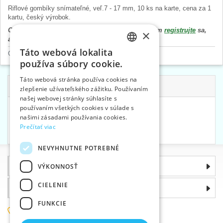
Riflové gombíky snímateľné, veľ.7 - 17 mm, 10 ks na karte, cena za 1
kartu, český výrobok.
Cena výrobku sa zobrazí až po prihlásení. Prosím
registrujte
sa,
×
alebo
prihláste
.
Táto webová lokalita
Gombíky
>
Riflové
CZECH
používa súbory cookie.
SLOVAK
Táto webová stránka používa cookies na
Súvisiace kategórie
zlepšenie užívateľského zážitku. Používaním
ENGLISH
našej webovej stránky súhlasíte s
GERMAN
používaním všetkých cookies v súlade s
Cvoky a nity
>
Nity
našimi zásadami používania cookies.
Nite podľa materiálu
>
Riflové
Prečítať viac
Stojany a zásobníky
>
Tuby
NEVYHNUTNE POTREBNÉ
Informácie
VÝKONNOSŤ
CIELENIE
Prečo si zvoliť práve nás
FUNKCIE
(+420) 585 051 217