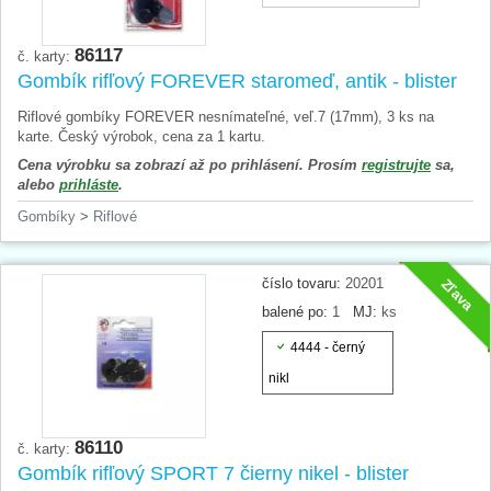
86117
č. karty:
Gombík rifľový FOREVER staromeď, antik - blister
Riflové gombíky FOREVER nesnímateľné, veľ.7 (17mm), 3 ks na
karte. Český výrobok, cena za 1 kartu.
Cena výrobku sa zobrazí až po prihlásení. Prosím
registrujte
sa,
alebo
prihláste
.
Gombíky
>
Riflové
číslo tovaru:
20201
Zľava
balené po:
1
MJ:
ks
4444 - černý
nikl
86110
č. karty:
Gombík rifľový SPORT 7 čierny nikel - blister