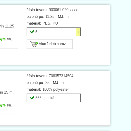
číslo tovaru:
903061.020.xxxx
balené po:
11.25
MJ:
m
materiál:
PES, PU
in 11,25
5
ujte
sa,
Viac farieb naraz ...
číslo tovaru:
708357314504
balené po:
25
MJ:
m
materiál:
100% polyester
in 25 m.
555 - pestrá
ujte
sa,