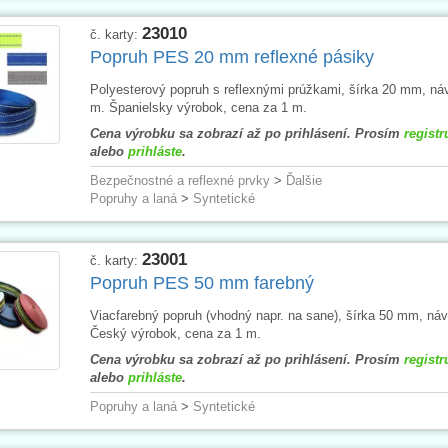
23010
č. karty:
Popruh PES 20 mm reflexné pásiky
Polyesterový popruh s reflexnými prúžkami, šírka 20 mm, náv
m. Španielsky výrobok, cena za 1 m.
Cena výrobku sa zobrazí až po prihlásení. Prosím
registr
alebo
prihláste
.
Bezpečnostné a reflexné prvky
>
Ďalšie
Popruhy a laná
>
Syntetické
23001
č. karty:
Popruh PES 50 mm farebný
Viacfarebný popruh (vhodný napr. na sane), šírka 50 mm, náv
Český výrobok, cena za 1 m.
Cena výrobku sa zobrazí až po prihlásení. Prosím
registr
alebo
prihláste
.
Popruhy a laná
>
Syntetické