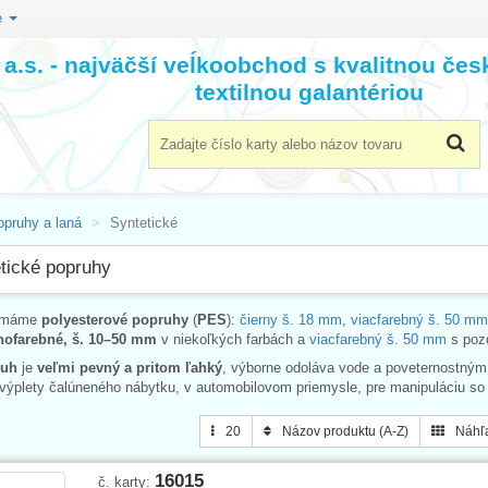
e
a.s. - najväčší veĺkoobchod s kvalitnou če
textilnou galantériou
opruhy a laná
Syntetické
tické popruhy
 máme
polyesterové popruhy
(
PES
):
čierny š. 18 mm
,
viacfarebný š. 50 mm
nofarebné, š. 10–50 mm
v niekoľkých farbách a
viacfarebný š. 50 mm
s poz
ruh
je
veľmi pevný a pritom ľahký
, výborne odoláva vode a poveternostným
 výplety čalúneného nábytku, v automobilovom priemysle, pre manipuláciu so
20
Názov produktu (A-Z)
Náhľ
16015
č. karty: