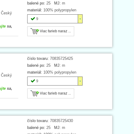
balené po:
25
MJ:
m
materiál:
100% polypropylen
. Český
9
ujte
sa,
Viac farieb naraz ...
číslo tovaru:
70835725425
balené po:
25
MJ:
m
materiál:
100% polypropylen
. Český
9
ujte
sa,
Viac farieb naraz ...
číslo tovaru:
70835725430
balené po:
25
MJ:
m