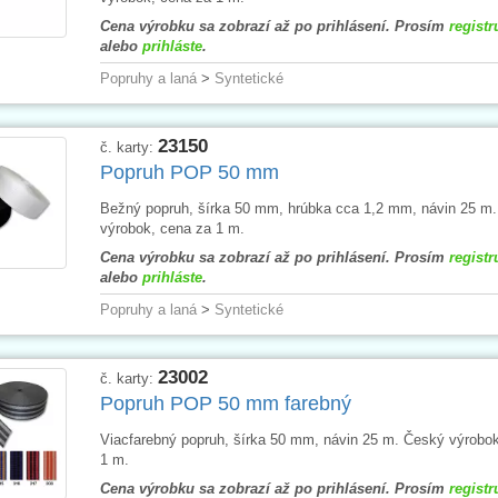
Cena výrobku sa zobrazí až po prihlásení. Prosím
registr
alebo
prihláste
.
Popruhy a laná
>
Syntetické
23150
č. karty:
Popruh POP 50 mm
Bežný popruh, šírka 50 mm, hrúbka cca 1,2 mm, návin 25 m
výrobok, cena za 1 m.
Cena výrobku sa zobrazí až po prihlásení. Prosím
registr
alebo
prihláste
.
Popruhy a laná
>
Syntetické
23002
č. karty:
Popruh POP 50 mm farebný
Viacfarebný popruh, šírka 50 mm, návin 25 m. Český výrobo
1 m.
Cena výrobku sa zobrazí až po prihlásení. Prosím
registr