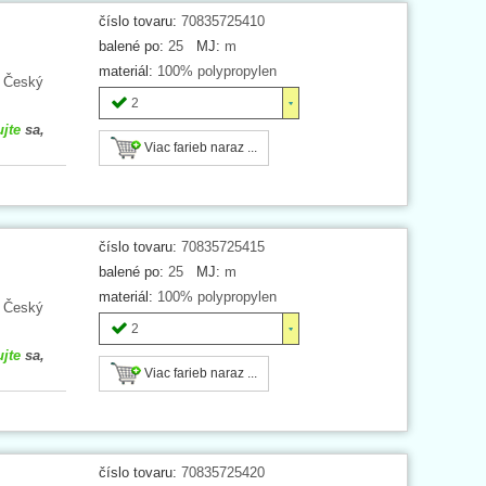
číslo tovaru:
70835725410
balené po:
25
MJ:
m
materiál:
100% polypropylen
. Český
2
ujte
sa,
Viac farieb naraz ...
číslo tovaru:
70835725415
balené po:
25
MJ:
m
materiál:
100% polypropylen
. Český
2
ujte
sa,
Viac farieb naraz ...
číslo tovaru:
70835725420