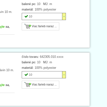
balené po:
10
MJ:
m
materiál:
100% polyester
vin 10 m.
10
Viac farieb naraz ...
ujte
sa,
číslo tovaru:
642305.010.xxxx
balené po:
10
MJ:
m
materiál:
100% polyester
ávin 10 m.
10
Viac farieb naraz ...
ujte
sa,