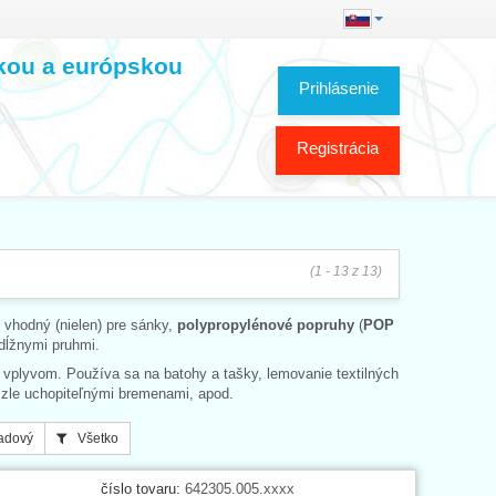
skou a európskou
Prihlásenie
Registrácia
(1 - 13 z 13)
vhodný (nielen) pre sánky,
polypropylénové popruhy
(
POP
dĺžnymi pruhmi.
 vplyvom. Používa sa na batohy a tašky, lemovanie textilných
 zle uchopiteľnými bremenami, apod.
adový
Všetko
číslo tovaru:
642305.005.xxxx