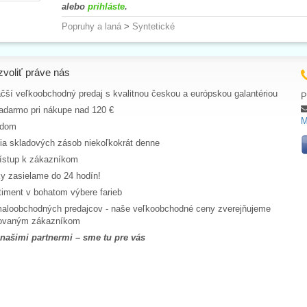
alebo
prihláste
.
Popruhy a laná
>
Syntetické
zvoliť práve nás
čší veľkoobchodný predaj s kvalitnou českou a európskou galantériou
P
adarmo pri nákupe nad 120 €
M
adom
cia skladových zásob niekoľkokrát denne
ístup k zákazníkom
y zasielame do 24 hodín!
timent v bohatom výbere farieb
aloobchodných predajcov - naše veľkoobchodné ceny zverejňujeme
trovaným zákazníkom
 našimi partnermi – sme tu pre vás