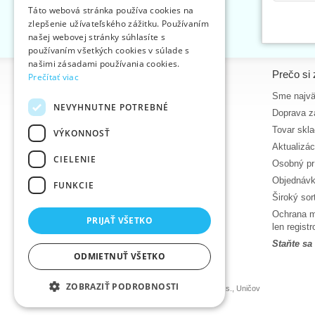
Táto webová stránka používa cookies na
zlepšenie užívateľského zážitku. Používaním
ENGLISH
našej webovej stránky súhlasíte s
GERMAN
používaním všetkých cookies v súlade s
našimi zásadami používania cookies.
Informácie
Prečo si 
Prečítať viac
Úvodná strana
Sme najvä
NEVYHNUTNE POTREBNÉ
Kontakt
Doprava z
Mapa stránok
Tovar skl
VÝKONNOSŤ
O firme
Aktualizá
CIELENIE
Obchodné podmienky
Osobný pr
Zásady ochrany osobných údajov
Objednávk
FUNKCIE
Nápoveda
Široký sor
Na stiahnutie
Ochrana m
PRIJAŤ VŠETKO
len regis
Termíny naskladnenia
Staňte sa
Aktuality
ODMIETNUŤ VŠETKO
Produktové videá, video návody
ZOBRAZIŤ PODROBNOSTI
©2026 Veľkoobchod textilnou galantériou VTC a.s., Uničov
Ceny sa zobrazia po prihlásení.