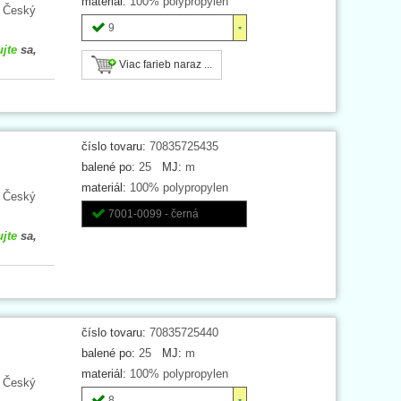
materiál:
100% polypropylen
. Český
9
ujte
sa,
Viac farieb naraz ...
číslo tovaru:
70835725435
balené po:
25
MJ:
m
materiál:
100% polypropylen
. Český
7001-0099 - černá
ujte
sa,
číslo tovaru:
70835725440
balené po:
25
MJ:
m
materiál:
100% polypropylen
. Český
8