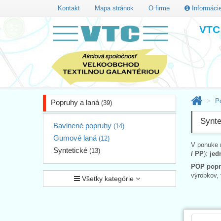
Kontakt
Mapa stránok
O firme
Informáci
VTC 
P
Popruhy a laná
(39)
Synte
Bavlnené popruhy
(14)
Gumové laná
(12)
V ponuke
Syntetické
(13)
/ PP
):
jed
POP pop
výrobkov,
Všetky kategórie