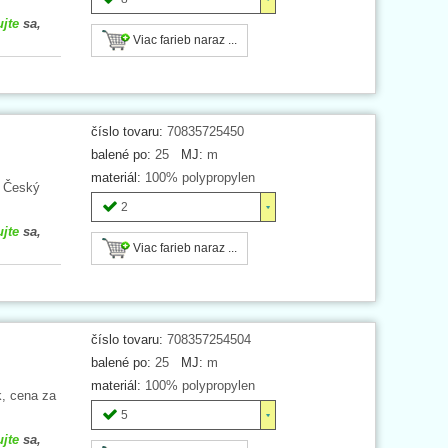
ujte
sa,
Viac farieb naraz ...
číslo tovaru:
70835725450
balené po:
25
MJ:
m
materiál:
100% polypropylen
. Český
2
ujte
sa,
Viac farieb naraz ...
číslo tovaru:
708357254504
balené po:
25
MJ:
m
materiál:
100% polypropylen
k, cena za
5
ujte
sa,