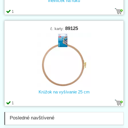
Ihelníček na ruku
1
89125
č. karty:
Krúžok na vyšívanie 25 cm
1
Posledné navštívené