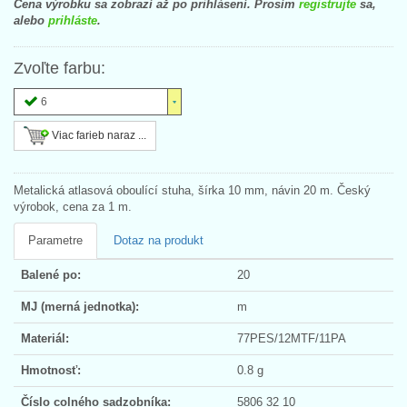
Cena výrobku sa zobrazí až po prihlásení. Prosím
registrujte
sa,
alebo
prihláste
.
Zvoľte farbu:
6
Viac farieb naraz ...
Metalická atlasová oboulící stuha, šírka 10 mm, návin 20 m. Český
výrobok, cena za 1 m.
Parametre
Dotaz na produkt
Balené po:
20
MJ (merná jednotka):
m
Materiál:
77PES/12MTF/11PA
Hmotnosť:
0.8 g
Číslo colného sadzobníka:
5806 32 10