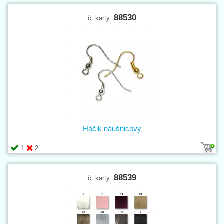
88530
č. karty:
Háčik náušnicový
1
2
88539
č. karty: