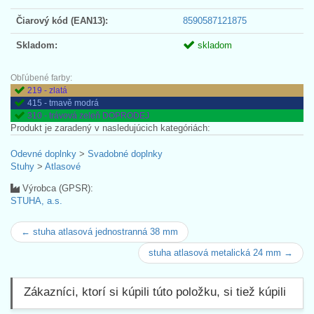
Čiarový kód (EAN13):
8590587121875
Skladom:
skladom
Obľúbené farby:
219 - zlatá
415 - tmavě modrá
310 - trávová zeleň DOPRODEJ
Produkt je zaradený v nasledujúcich kategóriách:
Odevné doplnky
>
Svadobné doplnky
Stuhy
>
Atlasové
Výrobca (GPSR):
STUHA, a.s.
← stuha atlasová jednostranná 38 mm
stuha atlasová metalická 24 mm →
Zákazníci, ktorí si kúpili túto položku, si tiež kúpili