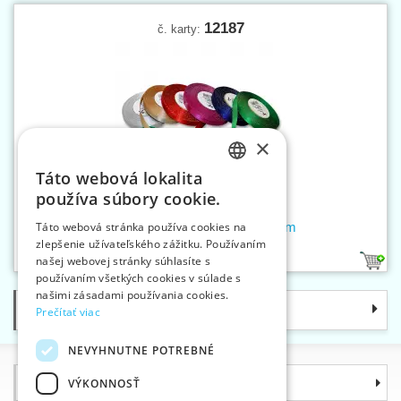
12187
č. karty:
×
Táto webová lokalita
CZECH
používa súbory cookie.
SLOVAK
Stuha atlasová metalická 10 mm
Táto webová stránka používa cookies na
zlepšenie užívateľského zážitku. Používaním
ENGLISH
našej webovej stránky súhlasíte s
6
GERMAN
používaním všetkých cookies v súlade s
našimi zásadami používania cookies.
Kategórie
Prečítať viac
NEVYHNUTNE POTREBNÉ
Informácie
VÝKONNOSŤ